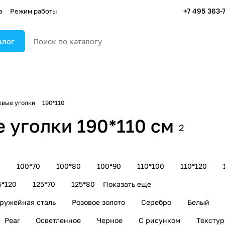
+7 495 363-
а
Режим работы
алог
вые уголки
190*110
уголки 190*110 см
2
0
100*70
100*80
100*90
110*100
110*120
5*120
125*70
125*80
Показать еще
ружейная сталь
Розовое золото
Серебро
Белый
Pear
Осветленное
Черное
С рисунком
Тексту