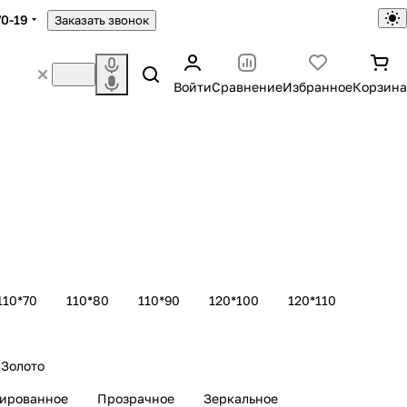
70-19
Заказать звонок
Войти
Сравнение
Избранное
Корзина
110*70
110*80
110*90
120*100
120*110
Золото
рированное
Прозрачное
Зеркальное