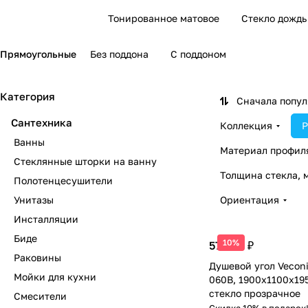
Тонированное матовое
Стекло дождь
Прямоугольные
Без поддона
С поддоном
Категория
Сначала попу
Сантехника
Коллекция
Р
Ванны
Материал профил
Стеклянные шторки на ванну
Толщина стекла, 
Полотенцесушители
Унитазы
Ориентация
Инсталляции
Биде
10%
57 909 ₽
Раковины
Душевой угол Veconi
Мойки для кухни
060B, 1900х1100х19
стекло прозрачное
Смесители