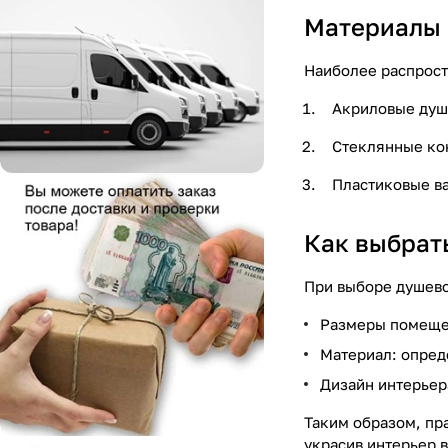
Материалы 
Наиболее распрост
Акриловые душе
Стеклянные кон
Пластиковые в
Как выбрат
При выборе душево
Размеры помещен
Материал: опред
Дизайн интерьер
Таким образом, пр
украсив интерьер 