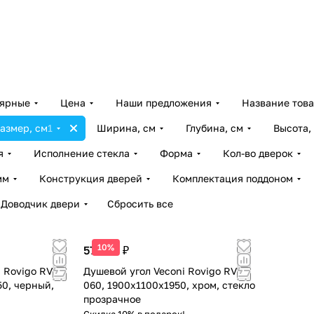
лярные
Цена
Наши предложения
Название тов
азмер, см
1
Ширина, см
Глубина, см
Высота,
я
Исполнение стекла
Форма
Кол-во дверок
мм
Конструкция дверей
Комплектация поддоном
Доводчик двери
Сбросить все
10%
57 909 ₽
 Rovigo RV-
Душевой угол Veconi Rovigo RV-
50, черный,
060, 1900х1100х1950, хром, стекло
прозрачное