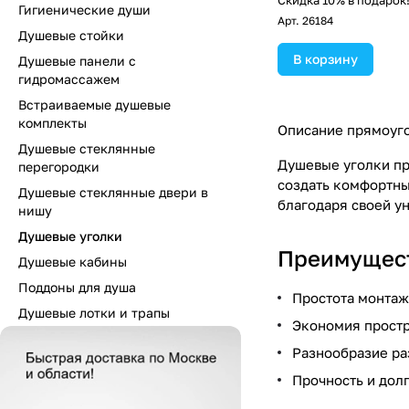
Скидка 10% в подарок
Гигиенические души
Арт.
26184
Душевые стойки
В корзину
Душевые панели с
гидромассажем
Встраиваемые душевые
комплекты
Описание прямоуго
Душевые стеклянные
Душевые уголки пр
перегородки
создать комфортны
Душевые стеклянные двери в
благодаря своей ун
нишу
Душевые уголки
Преимущест
Душевые кабины
Поддоны для душа
Простота монтаж
Душевые лотки и трапы
Экономия простр
Разнообразие ра
Прочность и дол