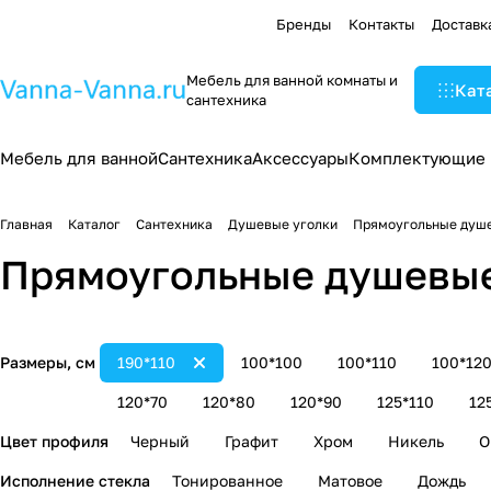
Бренды
Контакты
Доставк
Мебель для ванной комнаты и
Кат
сантехника
Мебель для ванной
Сантехника
Аксессуары
Комплектующие
Главная
Каталог
Сантехника
Душевые уголки
Прямоугольные душе
Прямоугольные душевые 
Размеры, см
190*110
100*100
100*110
100*12
120*70
120*80
120*90
125*110
12
Цвет профиля
Черный
Графит
Хром
Никель
О
Исполнение стекла
Тонированное
Матовое
Дождь