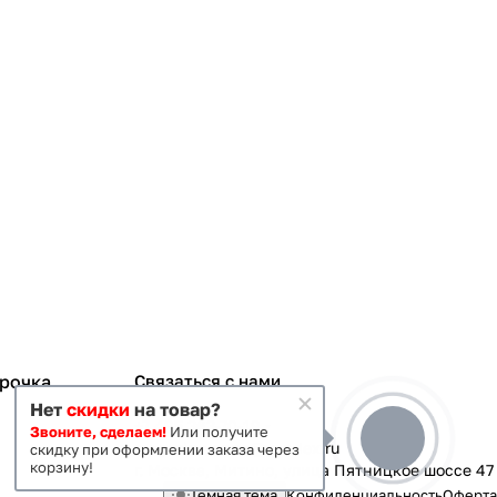
срочка
Связаться с нами
Нет
скидки
на товар?
+7 495 363-70-19
Звоните, сделаем!
Или получите
magazin-vanna@yandex.ru
скидку при оформлении заказа через
корзину!
г. Москва, Митино, улица Пятницкое шоссе 47
Темная тема
Конфиденциальность
Оферта