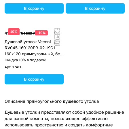
В корзину
В корзину
10%
49 107 ₽
-10%
54 563 ₽
Душевой уголок Veconi
RV045-160120PR-02-19C1
160х120 прямоугольный, без
поддона, матовое стекло,
Скидка 10% в подарок!
хром
Арт.
17411
В корзину
Описание прямоугольного душевого уголка
Душевые уголки представляют собой удобное решение
для ванной комнаты, позволяющее эффективно
использовать пространство и создать комфортные