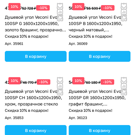
10%
10%
47 455 ₽
-10%
50 039 ₽
-10%
52 728 ₽
55 599 ₽
Душевой угол Veconi Evo
Душевой угол Veconi Evo
100SP G 1600х1200x1950,
100SP B 1600х1200x1950,
золото брашинг, прозрачное
черный матовый,
стекло
тонированное стекло
Скидка 10% в подарок!
Скидка 10% в подарок!
Арт.
35961
Арт.
36069
В корзину
В корзину
10%
10%
42 093 ₽
-10%
54 162 ₽
-10%
46 770 ₽
60 180 ₽
Душевой угол Veconi Evo
Душевой угол Veconi Evo
100SP CH 1600х1200x1950,
100SP GR 1600х1200x1950,
хром, прозрачное стекло
графит брашинг,
тонированное стекло
Скидка 10% в подарок!
Скидка 10% в подарок!
Арт.
35853
Арт.
36123
В корзину
В корзину