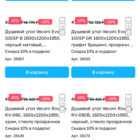
10%
10%
42 093 ₽
-10%
47 455 ₽
-10%
46 770 ₽
52 728 ₽
Душевой угол Veconi Evo
Душевой угол Veconi Evo
100SP B 1600х1200x1950,
100SP GR 1600х1200x1950,
черный матовый,
графит брашинг, прозрачное
прозрачное стекло
стекло
Скидка 10% в подарок!
Скидка 10% в подарок!
Арт.
35907
Арт.
36015
В корзину
В корзину
10%
10%
49 878 ₽
-10%
49 878 ₽
-10%
55 420 ₽
55 420 ₽
Душевой угол Veconi Rovigo
Душевой угол Veconi Rovigo
RV-060, 1600х1200х1950,
RV-060B, 1600х1200х1950,
хром, стекло прозрачное
черный, стекло прозрачное
Скидка 10% в подарок!
Скидка 10% в подарок!
Арт.
26145
Арт.
26170