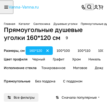
Главная
Каталог
Сантехника
Душевые уголки
Прямоугольные д
Прямоугольные душевые
уголки 160*120 см
9
Размеры, см
160*120
100*100
100*110
100*
Цвет профиля
Черный
Графит
Хром
Никель
Исполнение стекла
Тонированное
Матовое
Дождь
Прямоугольные
Без поддона
С поддоном
Все фильтры
Сначала популярные