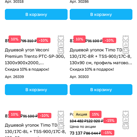
Арт.
30318
Арт.
30286
В корзину
В корзину
10%
10%
85 779 ₽
-10%
81 990 ₽
-10%
95 310 ₽
91 100 ₽
Душевой угол Veconi
Душевой уголок Timo TDSS-
Premium Trento PTC-SP-30G,
130/17C-8R + TSS-900/17C-8,
1300х900x2000,
130x90 см, профиль матовое
брашированное золото,
золото, стекло прозрачное
Скидка 10% в подарок!
Скидка 10% в подарок!
стекло прозрачное
Арт.
26339
Арт.
30303
В корзину
В корзину
10%
Розничная цена
Акция
15%
81 990 ₽
-10%
91 100 ₽
-15%
104 482 ₽
122 920 ₽
Душевой уголок Timo TDSS-
Цена по акции
130/17C-8L + TSS-900/17C-8,
73 137 ₽
-15%
86 044 ₽