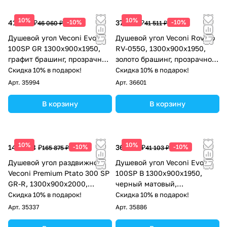
10%
10%
41 454 ₽
-10%
37 360 ₽
-10%
46 060 ₽
41 511 ₽
Душевой угол Veconi Evo
Душевой угол Veconi Rovigo
100SP GR 1300х900x1950,
RV-055G, 1300х900х1950,
графит брашинг, прозрачное
золото брашинг, прозрачное
стекло
стекло
Скидка 10% в подарок!
Скидка 10% в подарок!
Арт.
35994
Арт.
36601
В корзину
В корзину
10%
10%
149 288 ₽
-10%
36 993 ₽
-10%
165 875 ₽
41 103 ₽
Душевой угол раздвижной
Душевой угол Veconi Evo
Veconi Premium Ptato 300 SP
100SP B 1300х900x1950,
GR-R, 1300х900x2000,
черный матовый,
брашированный графит,
прозрачное стекло
Скидка 10% в подарок!
Скидка 10% в подарок!
стекло прозрачное
Арт.
35337
Арт.
35886