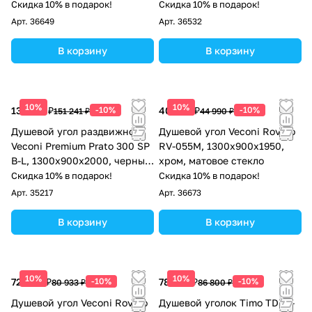
тонированное стекло
Скидка 10% в подарок!
Скидка 10% в подарок!
Арт.
36649
Арт.
36532
В корзину
В корзину
10%
10%
136 117 ₽
-10%
40 491 ₽
-10%
151 241 ₽
44 990 ₽
Душевой угол раздвижной
Душевой угол Veconi Rovigo
Veconi Premium Prato 300 SP
RV-055M, 1300х900х1950,
B-L, 1300х900x2000, черный
хром, матовое стекло
матовый, стекло прозрачное
Скидка 10% в подарок!
Скидка 10% в подарок!
Арт.
35217
Арт.
36673
В корзину
В корзину
10%
10%
72 840 ₽
-10%
78 120 ₽
-10%
80 933 ₽
86 800 ₽
Душевой угол Veconi Rovigo
Душевой уголок Timo TDSS-