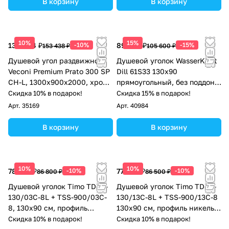
В корзину
В корзину
10%
15%
138 094 ₽
-10%
89 760 ₽
-15%
153 438 ₽
105 600 ₽
Душевой угол раздвижной
Душевой уголок WasserKraft
Veconi Premium Prato 300 SP
Dill 61S33 130х90
CH-L, 1300х900x2000, хром,
прямоугольный, без поддона,
стекло прозрачное
прозрачное стекло, черный
Скидка 10% в подарок!
Скидка 15% в подарок!
Арт.
35169
Арт.
40984
В корзину
В корзину
10%
10%
78 120 ₽
-10%
77 850 ₽
-10%
86 800 ₽
86 500 ₽
Душевой уголок Timo TDSS-
Душевой уголок Timo TDSS-
130/03C-8L + TSS-900/03C-
130/13C-8L + TSS-900/13C-8
8, 130x90 см, профиль
130x90 см, профиль никель,
черный, стекло прозрачное
стекло прозрачное
Скидка 10% в подарок!
Скидка 10% в подарок!