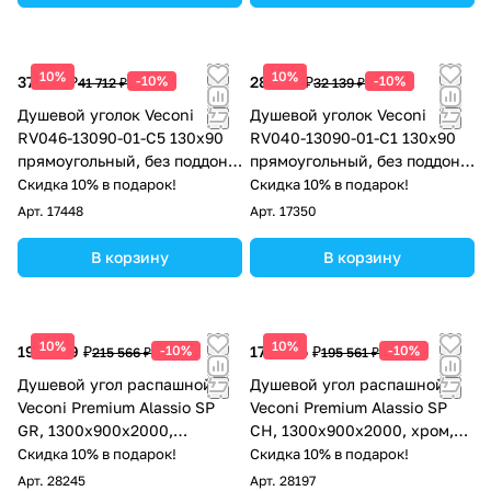
10%
10%
37 541 ₽
-10%
28 925 ₽
-10%
41 712 ₽
32 139 ₽
Душевой уголок Veconi
Душевой уголок Veconi
RV046-13090-01-C5 130х90
RV040-13090-01-C1 130х90
прямоугольный, без поддона,
прямоугольный, без поддона,
прозрачное стекло, хром
прозрачное стекло, хром
Скидка 10% в подарок!
Скидка 10% в подарок!
Арт.
17448
Арт.
17350
В корзину
В корзину
10%
10%
194 009 ₽
-10%
176 005 ₽
-10%
215 566 ₽
195 561 ₽
Душевой угол распашной
Душевой угол распашной
Veconi Premium Alassio SP
Veconi Premium Alassio SP
GR, 1300х900x2000,
CH, 1300х900x2000, хром,
брашированный графит,
стекло прозрачное
Скидка 10% в подарок!
Скидка 10% в подарок!
стекло прозрачное
осветленное
Арт.
28245
Арт.
28197