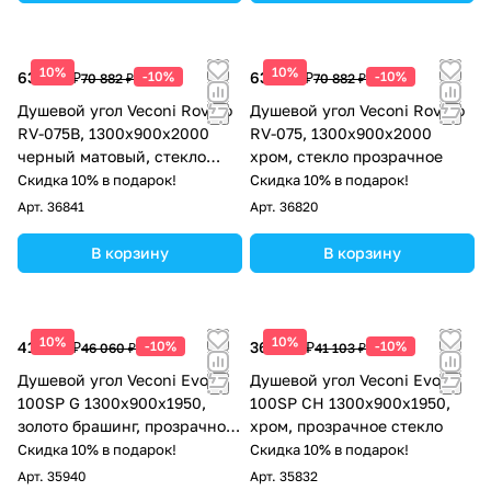
10%
10%
63 794 ₽
-10%
63 794 ₽
-10%
70 882 ₽
70 882 ₽
Душевой угол Veconi Rovigo
Душевой угол Veconi Rovigo
RV-075B, 1300х900х2000
RV-075, 1300х900х2000
черный матовый, стекло
хром, стекло прозрачное
прозрачное
Скидка 10% в подарок!
Скидка 10% в подарок!
Арт.
36841
Арт.
36820
В корзину
В корзину
10%
10%
41 454 ₽
-10%
36 993 ₽
-10%
46 060 ₽
41 103 ₽
Душевой угол Veconi Evo
Душевой угол Veconi Evo
100SP G 1300х900x1950,
100SP CH 1300х900x1950,
золото брашинг, прозрачное
хром, прозрачное стекло
стекло
Скидка 10% в подарок!
Скидка 10% в подарок!
Арт.
35940
Арт.
35832