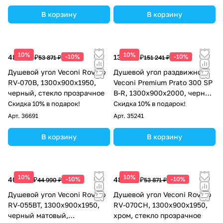
В корзину
В корзину
10%
10%
48 484 ₽
-10%
136 117 ₽
-10%
53 871 ₽
151 241 ₽
Душевой угол Veconi Rovigo
Душевой угол раздвижной
RV-070B, 1300х900х1950,
Veconi Premium Prato 300 SP
черный, стекло прозрачное
B-R, 1300х900x2000, черный
матовый, стекло прозрачное
Скидка 10% в подарок!
Скидка 10% в подарок!
Арт.
36691
Арт.
35241
В корзину
В корзину
10%
10%
40 491 ₽
-10%
48 484 ₽
-10%
44 990 ₽
53 871 ₽
Душевой угол Veconi Rovigo
Душевой угол Veconi Rovigo
RV-055BT, 1300х900х1950,
RV-070CH, 1300х900х1950,
черный матовый,
хром, стекло прозрачное