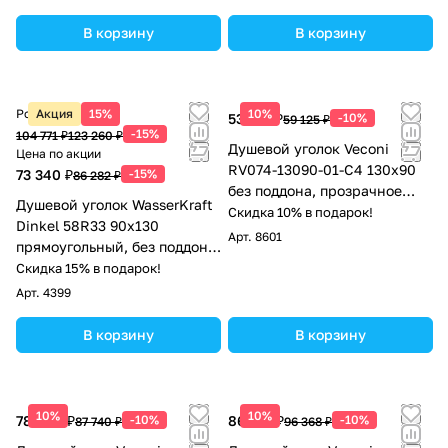
осветленное
В корзину
В корзину
Розничная цена
Акция
15%
10%
53 213 ₽
-10%
59 125 ₽
-15%
104 771 ₽
123 260 ₽
Душевой уголок Veconi
Цена по акции
RV074-13090-01-C4 130х90
73 340 ₽
-15%
86 282 ₽
без поддона, прозрачное
Душевой уголок WasserKraft
стекло, хром
Скидка 10% в подарок!
Dinkel 58R33 90х130
Арт.
8601
прямоугольный, без поддона,
прозрачное стекло, хром
Скидка 15% в подарок!
Арт.
4399
В корзину
В корзину
10%
10%
78 966 ₽
-10%
86 731 ₽
-10%
87 740 ₽
96 368 ₽