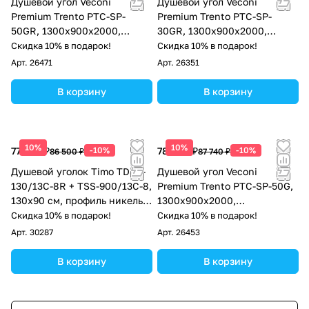
Душевой угол Veconi
Душевой угол Veconi
Premium Trento PTC-SP-
Premium Trento PTC-SP-
50GR, 1300х900x2000,
30GR, 1300х900x2000,
брашированный графит,
брашированный графит,
Скидка 10% в подарок!
Скидка 10% в подарок!
стекло прозрачное
стекло прозрачное
Арт.
26471
Арт.
26351
В корзину
В корзину
10%
10%
77 850 ₽
-10%
78 966 ₽
-10%
86 500 ₽
87 740 ₽
Душевой уголок Timo TDSS-
Душевой угол Veconi
130/13C-8R + TSS-900/13C-8,
Premium Trento PTC-SP-50G,
130x90 см, профиль никель,
1300х900x2000,
стекло прозрачное
брашированное золото,
Скидка 10% в подарок!
Скидка 10% в подарок!
стекло прозрачное
Арт.
30287
Арт.
26453
В корзину
В корзину