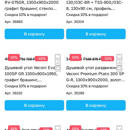
RV-075GR, 1300х900х2000
130/03C-8R + TSS-900/03C-
графит брашинг, стекло
8, 130x90 см, профиль
прозрачное
черный, стекло прозрачное
Скидка 10% в подарок!
Скидка 10% в подарок!
Арт.
36883
Арт.
30319
В корзину
В корзину
10%
10%
46 555 ₽
-10%
149 288 ₽
-10%
51 728 ₽
165 875 ₽
Душевой угол Veconi Evo
Душевой угол раздвижной
100SP GR 1300х900x1950,
Veconi Premium Ptato 300 SP
графит брашинг,
G-R, 1300х900x2000, золото
тонированное стекло
брашированный, стекло
Скидка 10% в подарок!
Скидка 10% в подарок!
прозрачное
Арт.
36102
Арт.
35289
В корзину
В корзину
10%
10%
-10%
-10%