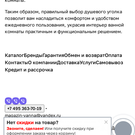
Таким образом, правильный выбор душевого уголка
позволит вам насладиться комфортом и удобством
ежедневного пользования, украсив интерьер ванной
комнаты практичным и функциональным решением.
Каталог
Бренды
Гарантия
Обмен и возврат
Оплата
Контакты
О компании
Доставка
Услуги
Самовывоз
Кредит и рассрочка
+7 495 363-70-19
magazin-vanna@yandex.ru
г. Москва, Митино, улица Пятницкое шоссе 47
Нет
скидки
на товар?
Звоните, сделаем!
Или получите скидку при
оформлении заказа через корзину!