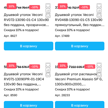
10%
10%
40 279 ₽
-10%
37 541 ₽
-10%
44 754 ₽
41 712 ₽
Душевой уголок Veconi
Душевой уголок Veconi
RV072-13090-01-C4 130х90
RV046B-13090-01-C5 130х90
без поддона, прозрачное
прямоугольный, без поддона,
стекло, хром
прозрачное стекло, чёрный
Скидка 10% в подарок!
Скидка 10% в подарок!
матовый
Арт.
8627
Арт.
17489
В корзину
В корзину
10%
10%
50 918 ₽
-10%
199 832 ₽
-10%
56 576 ₽
222 035 ₽
Душевой уголок Veconi
Душевой угол распашной
RV071-13090PR-01-19C4
Veconi Premium Alassio SP G,
130х90 без поддона,
1300х900x2000,
прозрачное стекло, хром
брашированное золото,
Скидка 10% в подарок!
Скидка 10% в подарок!
стекло прозрачное
Арт.
8590
Арт.
28233
осветленное
В корзину
В корзину