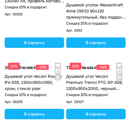
130x90 см, профиль матовое
Душевой уголок WasserKraft
золото, стекло прозрачное
Скидка 10% в подарок!
Alme 15R33 90х130
Арт.
30302
прямоугольный, без поддона,
прозрачное стекло, хром
Скидка 15% в подарок!
Арт.
4393
В корзину
В корзину
10%
10%
39 596 ₽
-10%
77 967 ₽
-10%
43 995 ₽
86 630 ₽
Душевой угол Veconi Rovigo
Душевой угол Veconi
RV-055, 1300х900х1950,
Premium Trento PTC-SP-30B,
хром, стекло pear
1300х900x2000, черный
матовый, стекло прозрачное
Скидка 10% в подарок!
Скидка 10% в подарок!
Арт.
26205
Арт.
26327
В корзину
В корзину