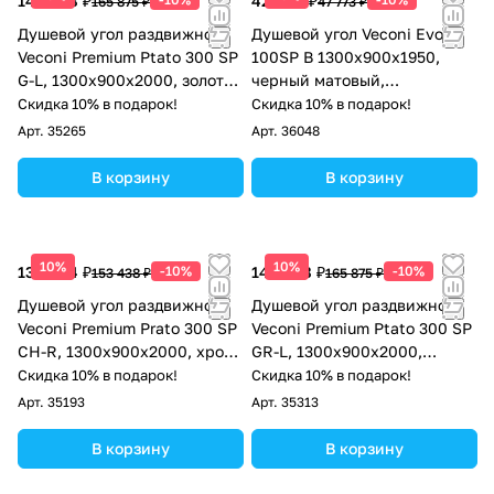
149 288 ₽
42 996 ₽
165 875 ₽
47 773 ₽
Душевой угол раздвижной
Душевой угол Veconi Evo
Veconi Premium Ptato 300 SP
100SP B 1300х900x1950,
G-L, 1300х900x2000, золото
черный матовый,
брашированный, стекло
тонированное стекло
Скидка 10% в подарок!
Скидка 10% в подарок!
прозрачное
Арт.
35265
Арт.
36048
В корзину
В корзину
10%
10%
138 094 ₽
-10%
149 288 ₽
-10%
153 438 ₽
165 875 ₽
Душевой угол раздвижной
Душевой угол раздвижной
Veconi Premium Prato 300 SP
Veconi Premium Ptato 300 SP
CH-R, 1300х900x2000, хром,
GR-L, 1300х900x2000,
стекло прозрачное
брашированный графит,
Скидка 10% в подарок!
Скидка 10% в подарок!
стекло прозрачное
Арт.
35193
Арт.
35313
В корзину
В корзину