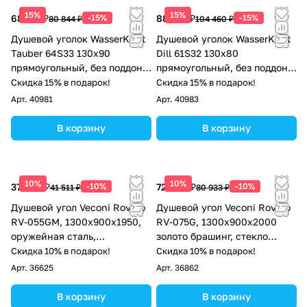
15%
15%
68 717 ₽
-15%
88 791 ₽
-15%
80 844 ₽
104 460 ₽
Душевой уголок WasserKraft
Душевой уголок WasserKraft
Tauber 64S33 130х90
Dill 61S32 130х80
прямоугольный, без поддона,
прямоугольный, без поддона,
прозрачное стекло, черный
прозрачное стекло, черный
Скидка 15% в подарок!
Скидка 15% в подарок!
Арт.
40981
Арт.
40983
В корзину
В корзину
10%
10%
37 360 ₽
-10%
72 840 ₽
-10%
41 511 ₽
80 933 ₽
Душевой угол Veconi Rovigo
Душевой угол Veconi Rovigo
RV-055GM, 1300х900х1950,
RV-075G, 1300х900х2000
оружейная сталь,
золото брашинг, стекло
прозрачное стекло
прозрачное
Скидка 10% в подарок!
Скидка 10% в подарок!
Арт.
36625
Арт.
36862
В корзину
В корзину