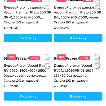
158 503 ₽
144 769 ₽
176 114 ₽
160 854 ₽
Душевой угол раздвижной
Душевой угол раздвижной
Veconi Premium Ptato 300 SP
Veconi Premium Prato 300 SP
GR-R, 1600х900x2000,
B-L, 1600х900x2000, черный
брашированный графит,
матовый, стекло прозрачное
Скидка 10% в подарок!
Скидка 10% в подарок!
стекло прозрачное
Арт.
35346
Арт.
35226
В корзину
В корзину
10%
10%
58 368 ₽
-10%
54 824 ₽
-10%
64 853 ₽
60 916 ₽
Душевой угол Veconi Rovigo
Душевой уголок Veconi
RV-070G, 1600х900х1950,
RV071-16090PR-01-19C4
брашированное золото,
160х90 без поддона,
стекло прозрачное
прозрачное стекло, хром
Скидка 10% в подарок!
Скидка 10% в подарок!
Арт.
26088
Арт.
8596
В корзину
В корзину