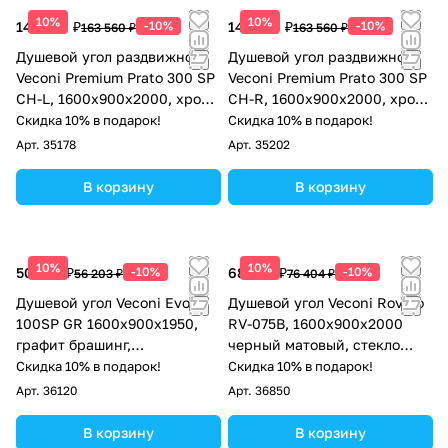
10%
10%
147 204 ₽
-10%
147 204 ₽
-10%
163 560 ₽
163 560 ₽
Душевой угол раздвижной
Душевой угол раздвижной
Veconi Premium Prato 300 SP
Veconi Premium Prato 300 SP
CH-L, 1600х900x2000, хром,
CH-R, 1600х900x2000, хром,
стекло прозрачное
стекло прозрачное
Скидка 10% в подарок!
Скидка 10% в подарок!
Арт.
35178
Арт.
35202
В корзину
В корзину
10%
10%
50 583 ₽
-10%
68 764 ₽
-10%
56 203 ₽
76 404 ₽
Душевой угол Veconi Evo
Душевой угол Veconi Rovigo
100SP GR 1600х900x1950,
RV-075B, 1600х900х2000
графит брашинг,
черный матовый, стекло
тонированное стекло
прозрачное
Скидка 10% в подарок!
Скидка 10% в подарок!
Арт.
36120
Арт.
36850
В корзину
В корзину