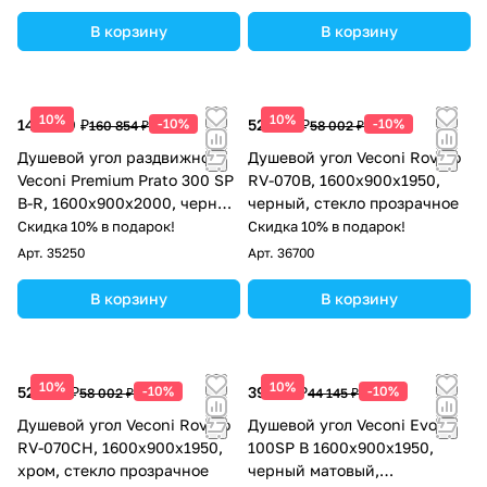
В корзину
В корзину
10%
10%
144 769 ₽
-10%
52 202 ₽
-10%
160 854 ₽
58 002 ₽
Душевой угол раздвижной
Душевой угол Veconi Rovigo
Veconi Premium Prato 300 SP
RV-070B, 1600х900х1950,
B-R, 1600х900x2000, черный
черный, стекло прозрачное
матовый, стекло прозрачное
Скидка 10% в подарок!
Скидка 10% в подарок!
Арт.
35250
Арт.
36700
В корзину
В корзину
10%
10%
52 202 ₽
-10%
39 731 ₽
-10%
58 002 ₽
44 145 ₽
Душевой угол Veconi Rovigo
Душевой угол Veconi Evo
RV-070CH, 1600х900х1950,
100SP B 1600х900x1950,
хром, стекло прозрачное
черный матовый,