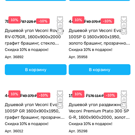
10%
10%
78 503 ₽
-10%
44 441 ₽
-10%
87 225 ₽
49 379 ₽
Душевой угол Veconi Rovigo
Душевой угол Veconi Evo
RV-075GR, 1600х900х2000
100SP G 1600х900x1950,
графит брашинг, стекло
золото брашинг, прозрачное
прозрачное
стекло
Скидка 10% в подарок!
Скидка 10% в подарок!
Арт.
36892
Арт.
35958
В корзину
В корзину
10%
10%
44 441 ₽
-10%
158 503 ₽
-10%
49 379 ₽
176 114 ₽
Душевой угол Veconi Evo
Душевой угол раздвижной
100SP GR 1600х900x1950,
Veconi Premium Ptato 300 SP
графит брашинг, прозрачное
G-R, 1600х900x2000, золото
стекло
брашированный, стекло
Скидка 10% в подарок!
Скидка 10% в подарок!
прозрачное
Арт.
36012
Арт.
35298