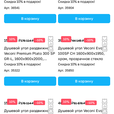
прозрачное стекло
Скидка 10% в подарок!
Скидка 10% в подарок!
Арт.
36541
Арт.
35904
В корзину
В корзину
10%
10%
158 503 ₽
-10%
39 731 ₽
-10%
176 114 ₽
44 145 ₽
Душевой угол раздвижной
Душевой угол Veconi Evo
Veconi Premium Ptato 300 SP
100SP CH 1600х900x1950,
GR-L, 1600х900x2000,
хром, прозрачное стекло
брашированный графит,
Скидка 10% в подарок!
Скидка 10% в подарок!
стекло прозрачное
Арт.
35322
Арт.
35850
В корзину
В корзину
10%
10%
158 503 ₽
-10%
46 688 ₽
-10%
176 114 ₽
51 876 ₽
Душевой угол раздвижной
Душевой угол Veconi Evo