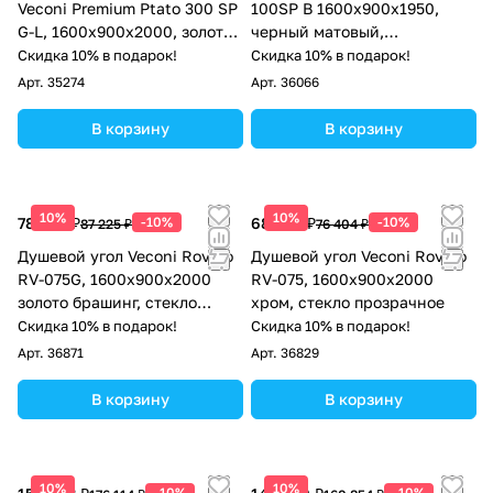
Veconi Premium Ptato 300 SP
100SP B 1600х900x1950,
G-L, 1600х900x2000, золото
черный матовый,
брашированный, стекло
тонированное стекло
Скидка 10% в подарок!
Скидка 10% в подарок!
прозрачное
Арт.
35274
Арт.
36066
В корзину
В корзину
10%
10%
78 503 ₽
-10%
68 764 ₽
-10%
87 225 ₽
76 404 ₽
Душевой угол Veconi Rovigo
Душевой угол Veconi Rovigo
RV-075G, 1600х900х2000
RV-075, 1600х900х2000
золото брашинг, стекло
хром, стекло прозрачное
прозрачное
Скидка 10% в подарок!
Скидка 10% в подарок!
Арт.
36871
Арт.
36829
В корзину
В корзину
10%
10%
-10%
-10%