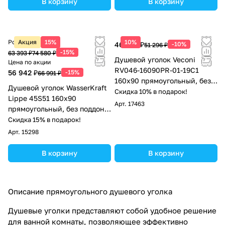
В корзину
В корзину
Розничная цена
Акция
15%
10%
46 166 ₽
-10%
51 296 ₽
-15%
63 393 ₽
74 580 ₽
Душевой уголок Veconi
Цена по акции
RV046-16090PR-01-19C1
56 942 ₽
-15%
66 991 ₽
160х90 прямоугольный, без
Душевой уголок WasserKraft
поддона, прозрачное стекло,
Скидка 10% в подарок!
Lippe 45S51 160х90
хром
Арт.
17463
прямоугольный, без поддона,
прозрачное стекло, хром
Скидка 15% в подарок!
Арт.
15298
В корзину
В корзину
Описание прямоугольного душевого уголка
Душевые уголки представляют собой удобное решение
для ванной комнаты, позволяющее эффективно