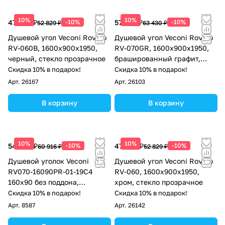
10%
10%
47 546 ₽
-10%
57 087 ₽
-10%
52 829 ₽
63 430 ₽
Душевой угол Veconi Rovigo
Душевой угол Veconi Rovigo
RV-060B, 1600х900х1950,
RV-070GR, 1600х900х1950,
черный, стекло прозрачное
брашированный графит,
стекло прозрачное
Скидка 10% в подарок!
Скидка 10% в подарок!
Арт.
26167
Арт.
26103
В корзину
В корзину
10%
10%
54 824 ₽
-10%
47 546 ₽
-10%
60 916 ₽
52 829 ₽
Душевой уголок Veconi
Душевой угол Veconi Rovigo
RV070-16090PR-01-19C4
RV-060, 1600х900х1950,
160х90 без поддона,
хром, стекло прозрачное
прозрачное стекло, черный
Скидка 10% в подарок!
Скидка 10% в подарок!
матовый
Арт.
8587
Арт.
26142