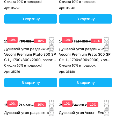
матовый, стекло прозрачное
брашированный графит,
Скидка 10% в подарок!
Скидка 10% в подарок!
стекло прозрачное
Арт.
35228
Арт.
35348
В корзину
В корзину
10%
10%
159 827 ₽
-10%
148 320 ₽
-10%
177 585 ₽
164 800 ₽
Душевой угол раздвижной
Душевой угол раздвижной
Veconi Premium Ptato 300 SP
Veconi Premium Prato 300 SP
G-L, 1700х800x2000, золото
CH-L, 1700х800x2000, хром,
брашированный, стекло
стекло прозрачное
Скидка 10% в подарок!
Скидка 10% в подарок!
прозрачное
Арт.
35276
Арт.
35180
В корзину
В корзину
10%
10%
159 827 ₽
-10%
39 798 ₽
-10%
177 585 ₽
44 220 ₽
Душевой угол раздвижной
Душевой угол Veconi Evo