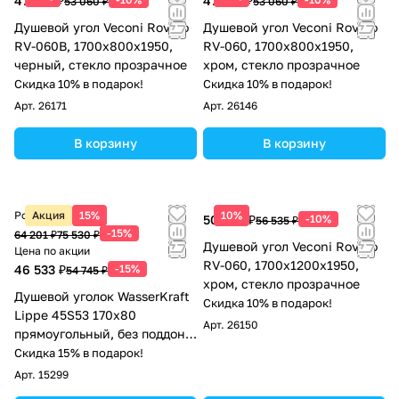
47 754 ₽
47 754 ₽
53 060 ₽
53 060 ₽
Душевой угол Veconi Rovigo
Душевой угол Veconi Rovigo
RV-060B, 1700х800х1950,
RV-060, 1700х800х1950,
черный, стекло прозрачное
хром, стекло прозрачное
Скидка 10% в подарок!
Скидка 10% в подарок!
Арт.
26171
Арт.
26146
В корзину
В корзину
Розничная цена
Акция
15%
10%
50 882 ₽
-10%
56 535 ₽
-15%
64 201 ₽
75 530 ₽
Душевой угол Veconi Rovigo
Цена по акции
RV-060, 1700х1200х1950,
46 533 ₽
-15%
54 745 ₽
хром, стекло прозрачное
Душевой уголок WasserKraft
Скидка 10% в подарок!
Lippe 45S53 170х80
Арт.
26150
прямоугольный, без поддона,
прозрачное стекло, хром
Скидка 15% в подарок!
Арт.
15299