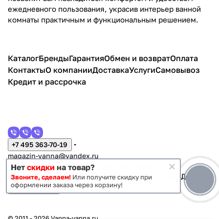
ежедневного пользования, украсив интерьер ванной
комнаты практичным и функциональным решением.
Каталог
Бренды
Гарантия
Обмен и возврат
Оплата
Контакты
О компании
Доставка
Услуги
Самовывоз
Кредит и рассрочка
+7 495 363-70-19
magazin-vanna@yandex.ru
г. Москва, Митино, улица Пятницкое шоссе 47
Нет
скидки
на товар?
Звоните, сделаем!
Или получите скидку при
оформлении заказа через корзину!
Темная тема
Конфиденциальность
Оферта
© 2011 - 2026 Vanna-vanna.ru