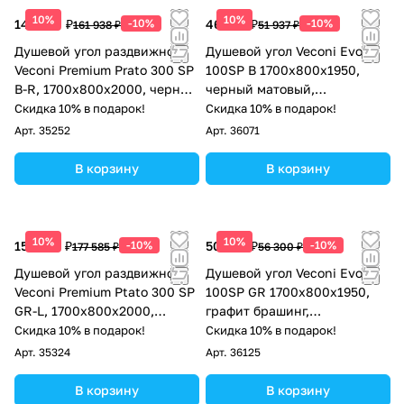
10%
10%
145 744 ₽
-10%
46 743 ₽
-10%
161 938 ₽
51 937 ₽
Душевой угол раздвижной
Душевой угол Veconi Evo
Veconi Premium Prato 300 SP
100SP B 1700х800x1950,
B-R, 1700х800x2000, черный
черный матовый,
матовый, стекло прозрачное
тонированное стекло
Скидка 10% в подарок!
Скидка 10% в подарок!
Арт.
35252
Арт.
36071
В корзину
В корзину
10%
10%
159 827 ₽
-10%
50 670 ₽
-10%
177 585 ₽
56 300 ₽
Душевой угол раздвижной
Душевой угол Veconi Evo
Veconi Premium Ptato 300 SP
100SP GR 1700х800x1950,
GR-L, 1700х800x2000,
графит брашинг,
брашированный графит,
тонированное стекло
Скидка 10% в подарок!
Скидка 10% в подарок!
стекло прозрачное
Арт.
35324
Арт.
36125
В корзину
В корзину