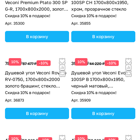
Veconi Premium Ptato 300 SP
100SP CH 1700х800x1950,
G-R, 1700х800x2000, золото
хром, прозрачное стекло
брашированный, стекло
Скидка 10% в подарок!
Скидка 10% в подарок!
прозрачное
Арт.
35300
Арт.
35855
В корзину
В корзину
10%
10%
78 729 ₽
-10%
39 798 ₽
-10%
87 477 ₽
44 220 ₽
Душевой угол Veconi Rovigo
Душевой угол Veconi Evo
RV-075G, 1700х800х2000
100SP B 1700х800x1950,
золото брашинг, стекло
черный матовый,
прозрачное
прозрачное стекло
Скидка 10% в подарок!
Скидка 10% в подарок!
Арт.
36873
Арт.
35909
В корзину
В корзину
10%
10%
-10%
-10%