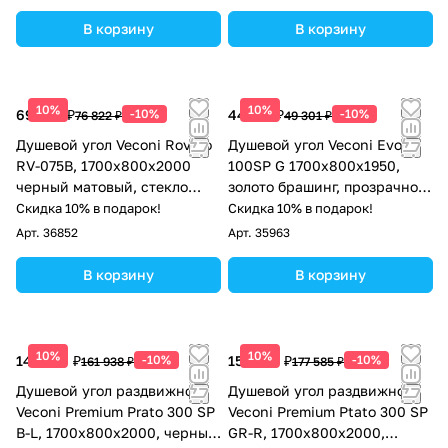
В корзину
В корзину
10%
10%
69 140 ₽
-10%
44 371 ₽
-10%
76 822 ₽
49 301 ₽
Душевой угол Veconi Rovigo
Душевой угол Veconi Evo
RV-075B, 1700х800х2000
100SP G 1700х800x1950,
черный матовый, стекло
золото брашинг, прозрачное
прозрачное
стекло
Скидка 10% в подарок!
Скидка 10% в подарок!
Арт.
36852
Арт.
35963
В корзину
В корзину
10%
10%
145 744 ₽
-10%
159 827 ₽
-10%
161 938 ₽
177 585 ₽
Душевой угол раздвижной
Душевой угол раздвижной
Veconi Premium Prato 300 SP
Veconi Premium Ptato 300 SP
B-L, 1700х800x2000, черный
GR-R, 1700х800x2000,