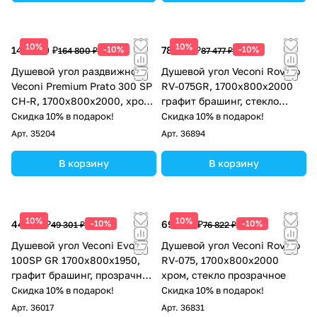
10%
10%
148 320 ₽
-10%
78 729 ₽
-10%
164 800 ₽
87 477 ₽
Душевой угол раздвижной
Душевой угол Veconi Rovigo
Veconi Premium Prato 300 SP
RV-075GR, 1700х800х2000
CH-R, 1700х800x2000, хром,
графит брашинг, стекло
стекло прозрачное
прозрачное
Скидка 10% в подарок!
Скидка 10% в подарок!
Арт.
35204
Арт.
36894
В корзину
В корзину
10%
10%
44 371 ₽
-10%
69 140 ₽
-10%
49 301 ₽
76 822 ₽
Душевой угол Veconi Evo
Душевой угол Veconi Rovigo
100SP GR 1700х800x1950,
RV-075, 1700х800х2000
графит брашинг, прозрачное
хром, стекло прозрачное
стекло
Скидка 10% в подарок!
Скидка 10% в подарок!
Арт.
36017
Арт.
36831