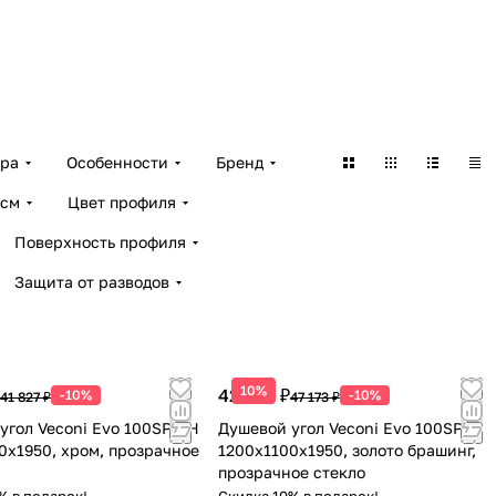
ара
Особенности
Бренд
 см
Цвет профиля
Поверхность профиля
Защита от разводов
10%
42 456 ₽
-10%
-10%
41 827 ₽
47 173 ₽
угол Veconi Evo 100SP CH
Душевой угол Veconi Evo 100SP G
0x1950, хром, прозрачное
1200х1100x1950, золото брашинг,
прозрачное стекло