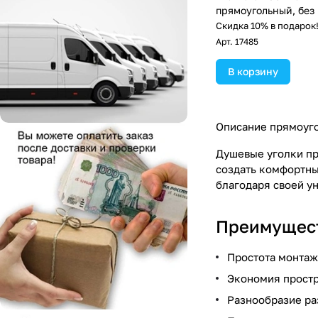
прямоугольный, без 
прозрачное стекло,
Скидка 10% в подарок
матовый
Арт.
17485
В корзину
Описание прямоуго
Душевые уголки пр
создать комфортны
благодаря своей ун
Преимущест
Простота монтаж
Экономия простр
Разнообразие ра