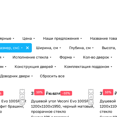
лярные
Цена
Наши предложения
Название тов
азмер, см
1
Ширина, см
Глубина, см
Высота,
я
Исполнение стекла
Форма
Кол-во дверок
мм
Конструкция дверей
Комплектация поддоном
Доводчик двери
Сбросить все
10%
10%
37 644 ₽
37 644 ₽
%
-10%
41 827 ₽
i Evo 100SP GR
Душевой угол Veconi Evo 100SP B
Душевой 
афит брашинг,
1200х1100x1950, черный матовый,
1200х110
о
прозрачное стекло
стекло