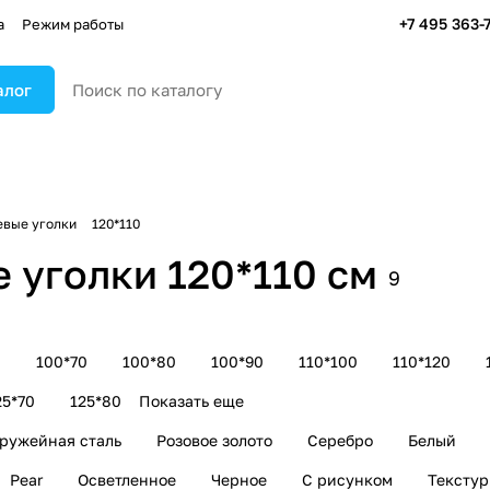
+7 495 363-
а
Режим работы
алог
вые уголки
120*110
уголки 120*110 см
9
0
100*70
100*80
100*90
110*100
110*120
25*70
125*80
Показать еще
ружейная сталь
Розовое золото
Серебро
Белый
Pear
Осветленное
Черное
С рисунком
Тексту