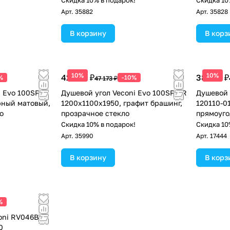
!
Скидка 10% в подарок!
Скидка 10
Арт.
35882
Арт.
35828
В корзину
В корз
10%
10%
42 456 ₽
38 201 ₽
%
-10%
47 173 ₽
 Evo 100SP B
Душевой угол Veconi Evo 100SP GR
Душевой 
рный матовый,
1200х1100x1950, графит брашинг,
120110-0
о
прозрачное стекло
прямоуго
прозрачн
!
Скидка 10% в подарок!
Скидка 10
Арт.
35990
Арт.
17444
В корзину
В корз
%
oni RV046B-
0