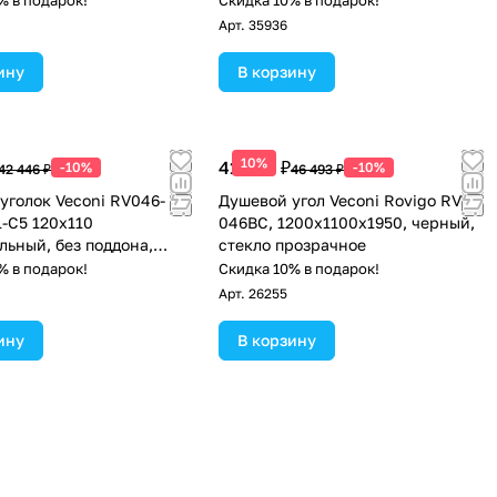
% в подарок!
Скидка 10% в подарок!
Арт.
35936
ину
В корзину
10%
41 844 ₽
-10%
-10%
42 446 ₽
46 493 ₽
уголок Veconi RV046-
Душевой угол Veconi Rovigo RV-
1-C5 120х110
046BС, 1200х1100х1950, черный,
льный, без поддона,
стекло прозрачное
ое стекло, хром
% в подарок!
Скидка 10% в подарок!
Арт.
26255
ину
В корзину