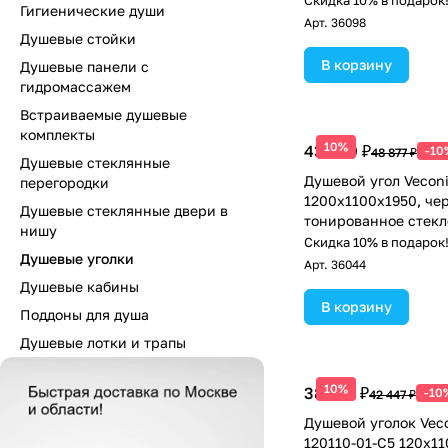
Скидка 10% в подарок
Гигиенические души
Арт.
36098
Душевые стойки
В корзину
Душевые панели с
гидромассажем
Встраиваемые душевые
комплекты
10%
43 989 ₽
-10
48 877 ₽
Душевые стеклянные
Душевой угол Veconi
перегородки
1200х1100x1950, че
Душевые стеклянные двери в
тонированное стекл
нишу
Скидка 10% в подарок
Душевые уголки
Арт.
36044
Душевые кабины
В корзину
Поддоны для душа
Душевые лотки и трапы
10%
38 202 ₽
-10
42 447 ₽
Душевой уголок Vec
120110-01-C5 120х11