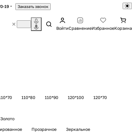
70-19
Заказать звонок
Войти
Сравнение
Избранное
Корзина
110*70
110*80
110*90
120*100
120*70
Золото
рированное
Прозрачное
Зеркальное