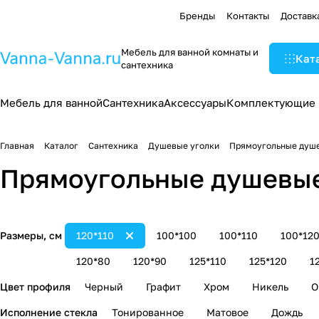
Бренды
Контакты
Доставк
Мебель для ванной комнаты и
Кат
сантехника
Мебель для ванной
Сантехника
Аксессуары
Комплектующие
Главная
Каталог
Сантехника
Душевые уголки
Прямоугольные душе
Прямоугольные душевые 
Размеры, см
120*110
100*100
100*110
100*12
120*80
120*90
125*110
125*120
1
Цвет профиля
Черный
Графит
Хром
Никель
О
Исполнение стекла
Тонированное
Матовое
Дождь