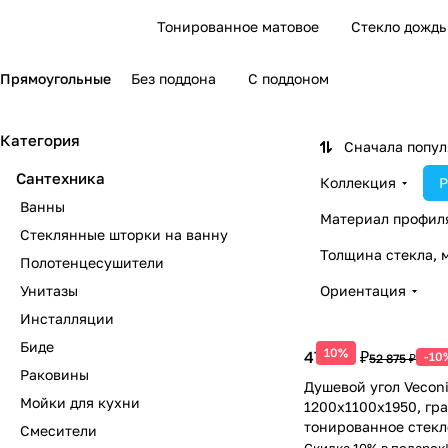
Тонированное матовое
Стекло дождь
Прямоугольные
Без поддона
С поддоном
Категория
Сначала попу
Сантехника
Коллекция
Р
Ванны
Материал профил
Стеклянные шторки на ванну
Толщина стекла, 
Полотенцесушители
Унитазы
Ориентация
Инсталляции
Биде
10%
47 588 ₽
-10
52 875 ₽
Раковины
Душевой угол Vecon
Мойки для кухни
1200х1100x1950, гр
тонированное стекл
Смесители