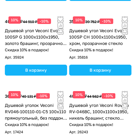
10%
10%
40 419 ₽
-10%
35 777 ₽
-10%
44 910 ₽
39 752 ₽
Душевой угол Veconi Evo
Душевой угол Veconi Evo
100SP G 1000х1100x1950,
100SP CH 1000х1100x1950,
золото брашинг, прозрачное
хром, прозрачное стекло
стекло
Скидка 10% в подарок!
Скидка 10% в подарок!
Арт.
35924
Арт.
35816
В корзину
В корзину
10%
10%
36 118 ₽
-10%
40 106 ₽
-10%
40 131 ₽
44 562 ₽
Душевой уголок Veconi
Душевой угол Veconi Rovigo
RV046-100110-01-C5 100х110
RV-046BС, 1000х1100х1950,
прямоугольный, без поддона,
никель брашинг, стекло
прозрачное стекло, хром
прозрачное
Скидка 10% в подарок!
Скидка 10% в подарок!
Арт.
17424
Арт.
26243