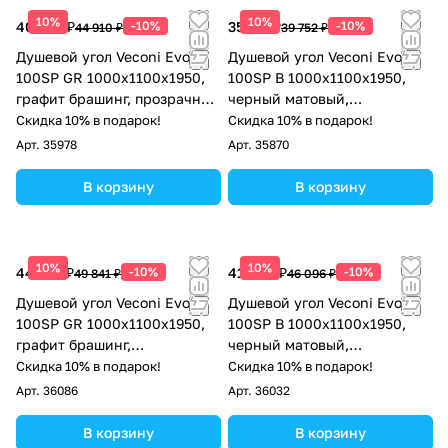
10%
10%
40 419 ₽
-10%
35 777 ₽
-10%
44 910 ₽
39 752 ₽
Душевой угол Veconi Evo
Душевой угол Veconi Evo
100SP GR 1000х1100x1950,
100SP B 1000х1100x1950,
графит брашинг, прозрачное
черный матовый,
стекло
прозрачное стекло
Скидка 10% в подарок!
Скидка 10% в подарок!
Арт.
35978
Арт.
35870
В корзину
В корзину
10%
10%
44 857 ₽
-10%
41 486 ₽
-10%
49 841 ₽
46 096 ₽
Душевой угол Veconi Evo
Душевой угол Veconi Evo
100SP GR 1000х1100x1950,
100SP B 1000х1100x1950,
графит брашинг,
черный матовый,
тонированное стекло
тонированное стекло
Скидка 10% в подарок!
Скидка 10% в подарок!
Арт.
36086
Арт.
36032
В корзину
В корзину