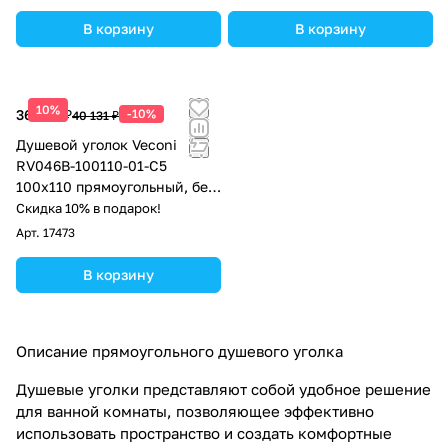
В корзину
В корзину
10%
36 118 ₽
-10%
40 131 ₽
Душевой уголок Veconi
RV046B-100110-01-C5
100х110 прямоугольный, без
поддона, прозрачное стекло,
Скидка 10% в подарок!
чёрный матовый
Арт.
17473
В корзину
Описание прямоугольного душевого уголка
Душевые уголки представляют собой удобное решение
для ванной комнаты, позволяющее эффективно
использовать пространство и создать комфортные