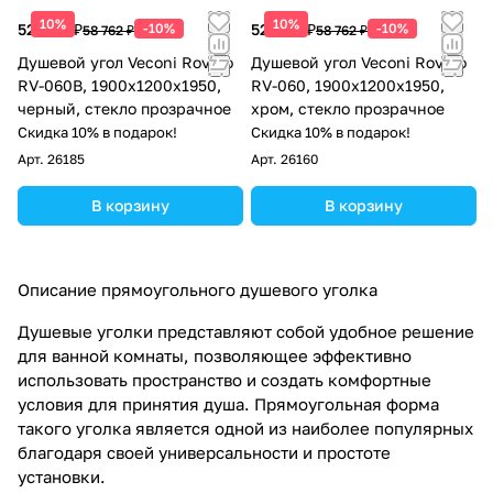
10%
10%
52 886 ₽
-10%
52 886 ₽
-10%
58 762 ₽
58 762 ₽
Душевой угол Veconi Rovigo
Душевой угол Veconi Rovigo
RV-060B, 1900х1200х1950,
RV-060, 1900х1200х1950,
черный, стекло прозрачное
хром, стекло прозрачное
Скидка 10% в подарок!
Скидка 10% в подарок!
Арт.
26185
Арт.
26160
В корзину
В корзину
Описание прямоугольного душевого уголка
Душевые уголки представляют собой удобное решение
для ванной комнаты, позволяющее эффективно
использовать пространство и создать комфортные
условия для принятия душа. Прямоугольная форма
такого уголка является одной из наиболее популярных
благодаря своей универсальности и простоте
установки.