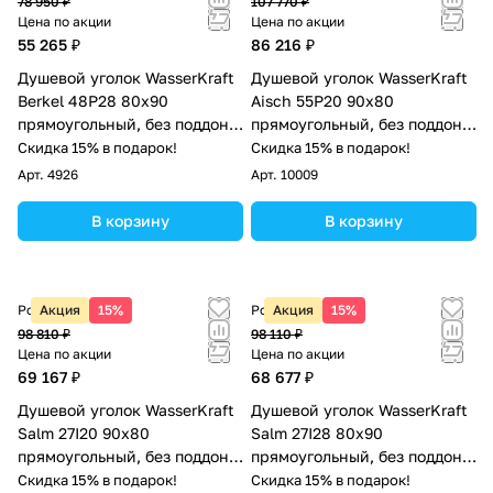
78 950 ₽
107 770 ₽
Цена по акции
Цена по акции
55 265 ₽
86 216 ₽
Душевой уголок WasserKraft
Душевой уголок WasserKraft
Berkel 48P28 80х90
Aisch 55P20 90х80
прямоугольный, без поддона,
прямоугольный, без поддона,
прозрачное стекло, хром
прозрачное стекло, матовое
Скидка 15% в подарок!
Скидка 15% в подарок!
золото
Арт.
4926
Арт.
10009
В корзину
В корзину
Розничная цена
Акция
15%
Розничная цена
Акция
15%
98 810 ₽
98 110 ₽
Цена по акции
Цена по акции
69 167 ₽
68 677 ₽
Душевой уголок WasserKraft
Душевой уголок WasserKraft
Salm 27I20 90х80
Salm 27I28 80х90
прямоугольный, без поддона,
прямоугольный, без поддона,
прозрачное стекло, хром
прозрачное стекло, хром
Скидка 15% в подарок!
Скидка 15% в подарок!