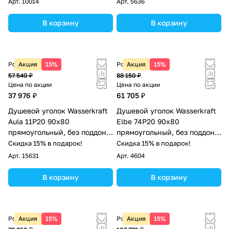
Арт.
10014
Арт.
5636
В корзину
В корзину
Розничная цена
Акция
15%
Розничная цена
Акция
15%
57 540 ₽
88 150 ₽
Цена по акции
Цена по акции
37 976 ₽
61 705 ₽
Душевой уголок Wasserkraft
Душевой уголок Wasserkraft
Aula 11P20 90х80
Elbe 74P20 90х80
прямоугольный, без поддона,
прямоугольный, без поддона,
прозрачное стекло, хром
прозрачное стекло, черный
Скидка 15% в подарок!
Скидка 15% в подарок!
Арт.
15631
Арт.
4604
В корзину
В корзину
Розничная цена
Акция
15%
Розничная цена
Акция
15%