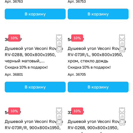
Арт.
36763
Арт.
36753
В корзину
В корзину
10%
10%
36 342 ₽
54 127 ₽
Душевой угол Veconi Rovigo
Душевой угол Veconi Rovigo
RV-028B, 900х800х1950,
RV-073R/L, 900х800х1950,
черный матовый,
хром, стекло дождь
прозрачное стекло
Скидка 10% в подарок!
Скидка 10% в подарок!
Арт.
36801
Арт.
36705
В корзину
В корзину
10%
10%
54 127 ₽
31 126 ₽
Душевой угол Veconi Rovigo
Душевой угол Veconi Rovigo
RV-073R/R, 900х800х1950,
RV-026B, 900х800х1950,