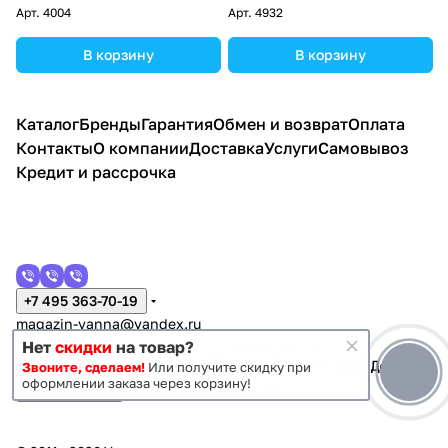
Арт.
4004
Арт.
4932
В корзину
В корзину
Каталог
Бренды
Гарантия
Обмен и возврат
Оплата
Контакты
О компании
Доставка
Услуги
Самовывоз
Кредит и рассрочка
+7 495 363-70-19
magazin-vanna@yandex.ru
г. Москва, Митино, улица Пятницкое шоссе 47
Нет
скидки
на товар?
Звоните, сделаем!
Или получите скидку при
оформлении заказа через корзину!
Темная тема
Конфиденциальность
Оферта