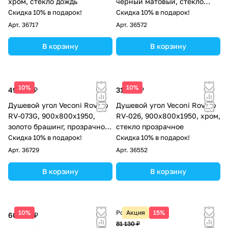
хром, стекло дождь
черный матовый, стекло
прозрачное
Скидка 10% в подарок!
Скидка 10% в подарок!
Арт.
36717
Арт.
36572
В корзину
В корзину
10%
10%
49 216 ₽
31 126 ₽
Душевой угол Veconi Rovigo
Душевой угол Veconi Rovigo
RV-073G, 900х800х1950,
RV-026, 900х800х1950, хром,
золото брашинг, прозрачное
стекло прозрачное
стекло
Скидка 10% в подарок!
Скидка 10% в подарок!
Арт.
36729
Арт.
36552
В корзину
В корзину
10%
Розничная цена
Акция
15%
60 585 ₽
81 130 ₽