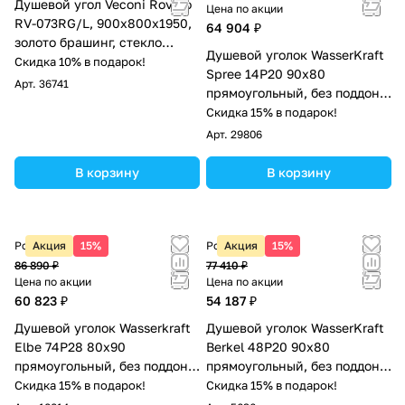
Душевой угол Veconi Rovigo
Цена по акции
RV-073RG/L, 900х800х1950,
64 904 ₽
золото брашинг, стекло
Душевой уголок WasserKraft
дождь
Скидка 10% в подарок!
Spree 14P20 90х80
Арт.
36741
прямоугольный, без поддона,
прозрачное стекло, никель
Скидка 15% в подарок!
Арт.
29806
В корзину
В корзину
Розничная цена
Акция
15%
Розничная цена
Акция
15%
86 890 ₽
77 410 ₽
Цена по акции
Цена по акции
60 823 ₽
54 187 ₽
Душевой уголок Wasserkraft
Душевой уголок WasserKraft
Elbe 74P28 80х90
Berkel 48P20 90х80
прямоугольный, без поддона,
прямоугольный, без поддона,
прозрачное стекло, черный
прозрачное стекло, хром
Скидка 15% в подарок!
Скидка 15% в подарок!