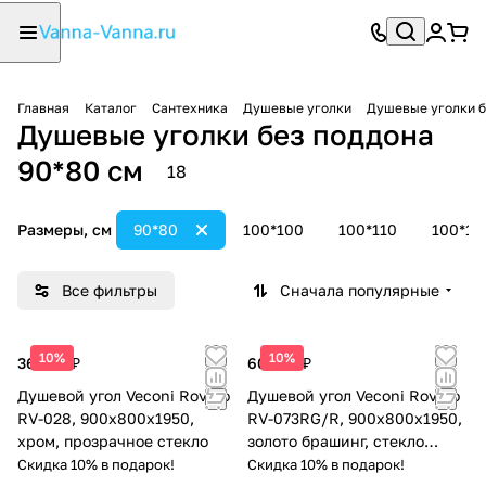
Главная
Каталог
Сантехника
Душевые уголки
Душевые уголки б
Душевые уголки без поддона
90*80 см
18
Размеры, см
90*80
100*100
100*110
100*12
Все фильтры
Сначала популярные
10%
10%
36 342 ₽
60 585 ₽
Душевой угол Veconi Rovigo
Душевой угол Veconi Rovigo
RV-028, 900х800х1950,
RV-073RG/R, 900х800х1950,
хром, прозрачное стекло
золото брашинг, стекло
дождь
Скидка 10% в подарок!
Скидка 10% в подарок!