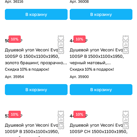
Арт.
36116
Арт.
36008
В корзину
В корзину
10%
10%
50 541 ₽
44 913 ₽
Душевой угол Veconi Evo
Душевой угол Veconi Evo
100SP G 1500х1100x1950,
100SP B 1500х1100x1950,
золото брашинг, прозрачное
черный матовый,
стекло
прозрачное стекло
Скидка 10% в подарок!
Скидка 10% в подарок!
Арт.
35954
Арт.
35900
В корзину
В корзину
10%
10%
53 023 ₽
44 913 ₽
Душевой угол Veconi Evo
Душевой угол Veconi Evo
100SP B 1500х1100x1950,
100SP CH 1500х1100x1950,