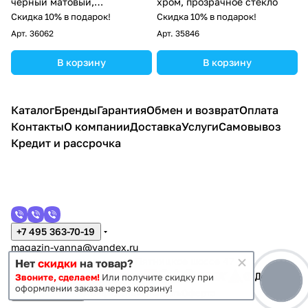
черный матовый,
хром, прозрачное стекло
тонированное стекло
Скидка 10% в подарок!
Скидка 10% в подарок!
Арт.
36062
Арт.
35846
В корзину
В корзину
Каталог
Бренды
Гарантия
Обмен и возврат
Оплата
Контакты
О компании
Доставка
Услуги
Самовывоз
Кредит и рассрочка
+7 495 363-70-19
magazin-vanna@yandex.ru
г. Москва, Митино, улица Пятницкое шоссе 47
Нет
скидки
на товар?
Звоните, сделаем!
Или получите скидку при
оформлении заказа через корзину!
Темная тема
Конфиденциальность
Оферта