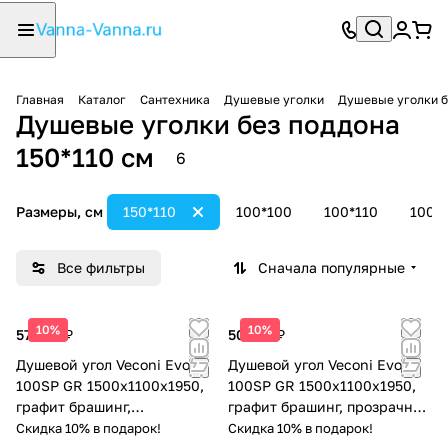
Главная
Каталог
Сантехника
Душевые уголки
Душевые уголки б
Душевые уголки без поддона
150*110 см
6
Размеры, см
150*110
100*100
100*110
100*
Все фильтры
Сначала популярные
10%
10%
57 398 ₽
50 541 ₽
Душевой угол Veconi Evo
Душевой угол Veconi Evo
100SP GR 1500х1100x1950,
100SP GR 1500х1100x1950,
графит брашинг,
графит брашинг, прозрачное
тонированное стекло
стекло
Скидка 10% в подарок!
Скидка 10% в подарок!