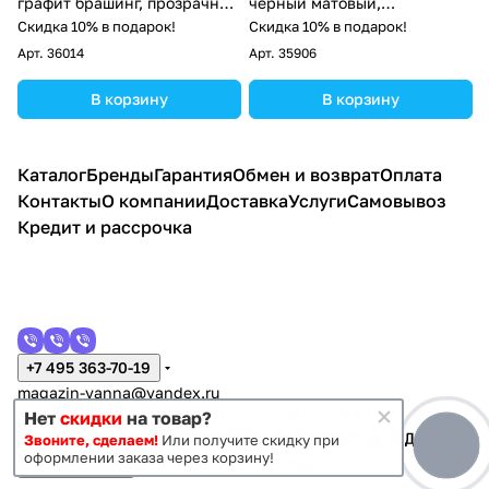
графит брашинг, прозрачное
черный матовый,
стекло
прозрачное стекло
Скидка 10% в подарок!
Скидка 10% в подарок!
Арт.
36014
Арт.
35906
В корзину
В корзину
Каталог
Бренды
Гарантия
Обмен и возврат
Оплата
Контакты
О компании
Доставка
Услуги
Самовывоз
Кредит и рассрочка
+7 495 363-70-19
magazin-vanna@yandex.ru
г. Москва, Митино, улица Пятницкое шоссе 47
Нет
скидки
на товар?
Звоните, сделаем!
Или получите скидку при
оформлении заказа через корзину!
Темная тема
Конфиденциальность
Оферта