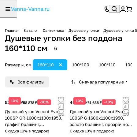
Главная
Каталог
Сантехника
Душевые уголки
Душевые уголки б
Душевые уголки без поддона
160*110 см
6
Размеры, см
160*110
100*100
100*110
100*
Все фильтры
Сначала популярные
10%
10%
52 990 ₽
-10%
46 472 ₽
-10%
58 878 ₽
51 635 ₽
Душевой угол Veconi Evo
Душевой угол Veconi Evo
100SP GR 1600х1100x1950,
100SP G 1600х1100x1950,
графит брашинг,
золото брашинг, прозрачное
тонированное стекло
стекло
Скидка 10% в подарок!
Скидка 10% в подарок!