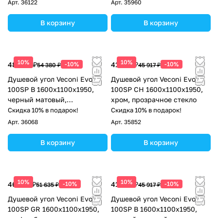
Арт.
36122
Арт.
35960
В корзину
В корзину
10%
10%
48 942 ₽
-10%
41 325 ₽
-10%
54 380 ₽
45 917 ₽
Душевой угол Veconi Evo
Душевой угол Veconi Evo
100SP B 1600х1100x1950,
100SP CH 1600х1100x1950,
черный матовый,
хром, прозрачное стекло
тонированное стекло
Скидка 10% в подарок!
Скидка 10% в подарок!
Арт.
36068
Арт.
35852
В корзину
В корзину
10%
10%
46 472 ₽
-10%
41 325 ₽
-10%
51 635 ₽
45 917 ₽
Душевой угол Veconi Evo
Душевой угол Veconi Evo
100SP GR 1600х1100x1950,
100SP B 1600х1100x1950,