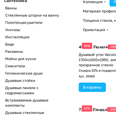
Сантехника
Коллекция
Р
Ванны
Материал профил
Стеклянные шторки на ванну
Толщина стекла, 
Полотенцесушители
Унитазы
Ориентация
Инсталляции
Биде
10%
46 473 ₽
-10
51 637 ₽
Раковины
Душевой угол Vecon
Мойки для кухни
1700х1000x1950, зол
прозрачное стекло
Смесители
Скидка 10% в подарок
Гигиенические души
Арт.
35965
Душевые стойки
В корзину
Душевые панели с
гидромассажем
Встраиваемые душевые
комплекты
10%
71 839 ₽
-10
79 821 ₽
Душевые стеклянные