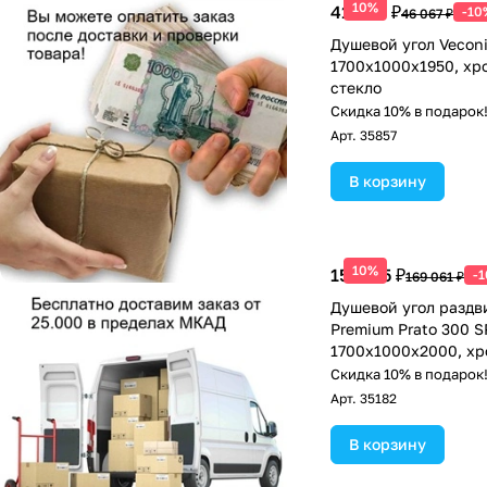
10%
41 460 ₽
-10
46 067 ₽
Душевой угол Vecon
1700х1000x1950, хр
стекло
Скидка 10% в подарок
Арт.
35857
В корзину
10%
152 155 ₽
-
169 061 ₽
Душевой угол раздв
Premium Prato 300 S
1700х1000x2000, хр
прозрачное
Скидка 10% в подарок
Арт.
35182
В корзину