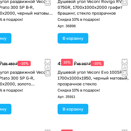
угол раздвижной Veconi
Душевой угол Veconi Rovigo RV-
rato 300 SP B-R,
075GR, 1700х1000х2000 графит
0x2000, черный матовый,
брашинг, стекло прозрачное
розрачное
% в подарок!
Скидка 10% в подарок!
Арт.
36896
ину
В корзину
10%
₽
41 460 ₽
-10%
-10%
181 459 ₽
46 067 ₽
угол раздвижной Veconi
Душевой угол Veconi Evo 100SP B
Ptato 300 SP G-R,
1700х1000x1950, черный матовый,
0x2000, золото
прозрачное стекло
анный, стекло
% в подарок!
Скидка 10% в подарок!
ое
Арт.
35911
ину
В корзину