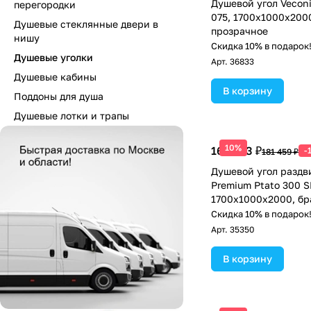
Душевой угол Veconi
перегородки
075, 1700х1000х200
Душевые стеклянные двери в
прозрачное
нишу
Скидка 10% в подарок
Душевые уголки
Арт.
36833
Душевые кабины
В корзину
Поддоны для душа
Душевые лотки и трапы
10%
163 313 ₽
-
181 459 ₽
Душевой угол раздв
Premium Ptato 300 S
1700х1000x2000, б
графит, стекло проз
Скидка 10% в подарок
Арт.
35350
В корзину