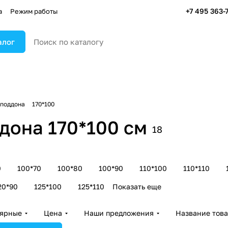
+7 495 363-
а
Режим работы
алог
 поддона
170*100
дона 170*100 см
18
0
100*70
100*80
100*90
110*100
110*110
20*90
125*100
125*110
Показать еще
лярные
Цена
Наши предложения
Название тов