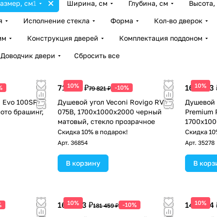
азмер, см
1
Ширина, см
Глубина, см
Высота,
я
Исполнение стекла
Форма
Кол-во дверок
мм
Конструкция дверей
Комплектация поддоном
Доводчик двери
Сбросить все
10%
10%
71 839 ₽
163 313 
%
-10%
79 821 ₽
i Evo 100SP G
Душевой угол Veconi Rovigo RV-
Душевой 
ото брашинг,
075B, 1700х1000х2000 черный
Premium P
матовый, стекло прозрачное
1700х100
браширов
!
Скидка 10% в подарок!
Скидка 10
прозрачн
Арт.
36854
Арт.
35278
В корзину
В корз
10%
10%
163 313 ₽
149 554 
%
-10%
181 459 ₽