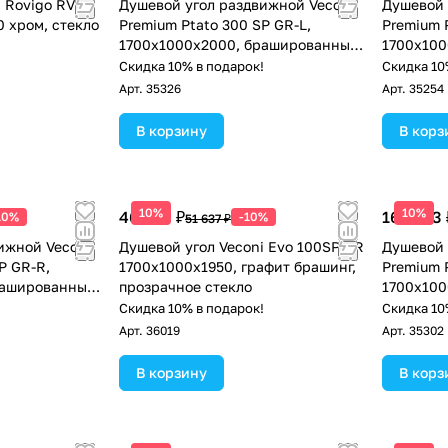
 Rovigo RV-
Душевой угол раздвижной Veconi
Душевой 
0 хром, стекло
Premium Ptato 300 SP GR-L,
Premium P
1700х1000x2000, брашированный
1700х100
графит, стекло прозрачное
стекло п
!
Скидка 10% в подарок!
Скидка 10
Арт.
35326
Арт.
35254
В корзину
В корз
10%
10%
46 473 ₽
163 313 
10%
-10%
51 637 ₽
ижной Veconi
Душевой угол Veconi Evo 100SP GR
Душевой 
P GR-R,
1700х1000x1950, графит брашинг,
Premium 
рашированный
прозрачное стекло
1700х100
рачное
браширов
!
Скидка 10% в подарок!
Скидка 10
прозрачн
Арт.
36019
Арт.
35302
В корзину
В корз