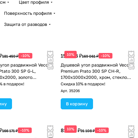
 см
Цвет профиля
Поверхность профиля
Защита от разводов
10%
₽
152 155 ₽
-10%
-10%
181 459 ₽
169 061 ₽
угол раздвижной Veconi
Душевой угол раздвижной Veconi
tato 300 SP G-L,
Premium Prato 300 SP CH-R,
0x2000, золото
1700х1000x2000, хром, стекло
анный, стекло
прозрачное
% в подарок!
Скидка 10% в подарок!
ое
Арт.
35206
ину
В корзину
10%
₽
81 997 ₽
-10%
-10%
166 171 ₽
91 108 ₽