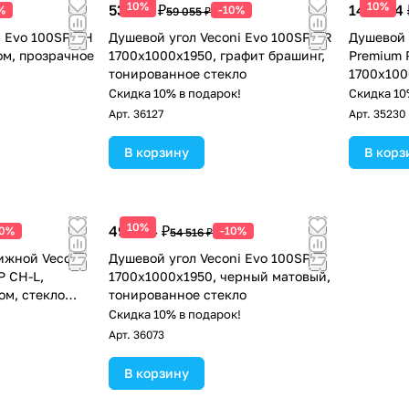
10%
10%
53 150 ₽
149 554 
%
-10%
59 055 ₽
i Evo 100SP CH
Душевой угол Veconi Evo 100SP GR
Душевой 
ом, прозрачное
1700х1000x1950, графит брашинг,
Premium P
тонированное стекло
1700х100
стекло п
!
Скидка 10% в подарок!
Скидка 10
Арт.
36127
Арт.
35230
В корзину
В корз
10%
49 064 ₽
10%
-10%
54 516 ₽
ижной Veconi
Душевой угол Veconi Evo 100SP B
P CH-L,
1700х1000x1950, черный матовый,
ом, стекло
тонированное стекло
!
Скидка 10% в подарок!
Арт.
36073
В корзину