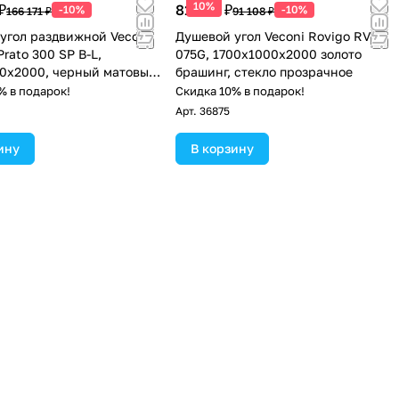
10%
₽
81 997 ₽
-10%
-10%
166 171 ₽
91 108 ₽
угол раздвижной Veconi
Душевой угол Veconi Rovigo RV-
rato 300 SP B-L,
075G, 1700х1000х2000 золото
0x2000, черный матовый,
брашинг, стекло прозрачное
розрачное
% в подарок!
Скидка 10% в подарок!
Арт.
36875
ину
В корзину