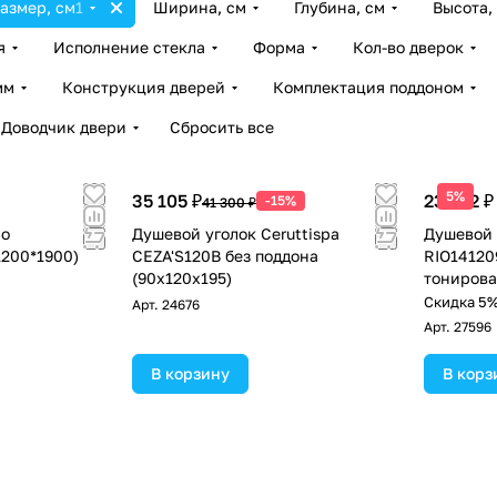
азмер, см
1
Ширина, см
Глубина, см
Высота,
я
Исполнение стекла
Форма
Кол-во дверок
мм
Конструкция дверей
Комплектация поддоном
Доводчик двери
Сбросить все
5%
35 105 ₽
23 812 ₽
-15%
41 300 ₽
io
Душевой уголок Ceruttispa
Душевой 
1200*1900)
CEZA'S120B без поддона
RIO14120
(90x120x195)
тониров
Скидка 5%
Арт.
24676
Арт.
27596
В корзину
В корз