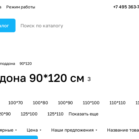
+7 495 363-
а
Режим работы
алог
 поддона
90*120
дона 90*120 см
3
100*70
100*80
100*90
110*100
110*110
1
20*90
125*100
125*110
Показать еще
лярные
Цена
Наши предложения
Название тов