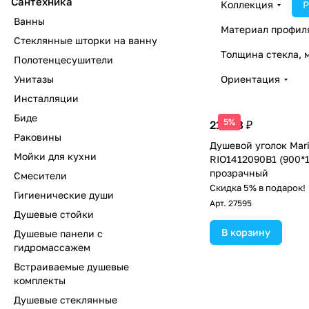
Сантехника
Коллекция
Р
Ванны
Материал профил
Стеклянные шторки на ванну
Толщина стекла, 
Полотенцесушители
Унитазы
Ориентация
Инсталляции
Биде
5%
21 528 ₽
Раковины
Душевой уголок Mar
Мойки для кухни
RIO1412090B1 (900*
прозрачный
Смесители
Скидка 5% в подарок!
Гигиенические души
Арт.
27595
Душевые стойки
В корзину
Душевые панели с
гидромассажем
Встраиваемые душевые
комплекты
Душевые стеклянные