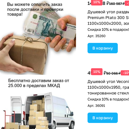
10%
144 888 ₽
160 987 ₽
Душевой угол раздв
Premium Ptato 300 S
1100х1000x2000, зо
брашированный, ст
Скидка 10% в подарок
прозрачное
Арт.
35260
В корзину
10%
45 059 ₽
-1
50 066 ₽
Душевой угол Vecon
1100х1000x1950, гр
тонированное стекл
Скидка 10% в подарок
Арт.
36091
В корзину