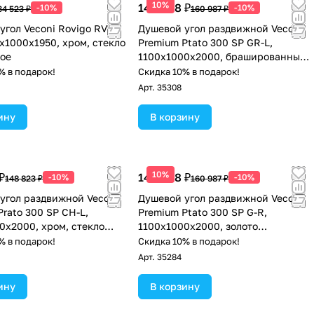
10%
144 888 ₽
-10%
-10%
34 523 ₽
160 987 ₽
угол Veconi Rovigo RV-
Душевой угол раздвижной Veconi
0х1000х1950, хром, стекло
Premium Ptato 300 SP GR-L,
ое
1100х1000x2000, брашированный
графит, стекло прозрачное
% в подарок!
Скидка 10% в подарок!
Арт.
35308
ину
В корзину
10%
₽
144 888 ₽
-10%
-10%
148 823 ₽
160 987 ₽
угол раздвижной Veconi
Душевой угол раздвижной Veconi
Prato 300 SP CH-L,
Premium Ptato 300 SP G-R,
0x2000, хром, стекло
1100х1000x2000, золото
ое
брашированный, стекло
% в подарок!
Скидка 10% в подарок!
прозрачное
Арт.
35284
ину
В корзину