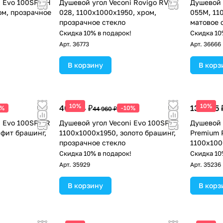
i Evo 100SP CH
Душевой угол Veconi Rovigo RV-
Душевой 
ом, прозрачное
028, 1100х1000х1950, хром,
055M, 11
прозрачное стекло
матовое 
!
Скидка 10% в подарок!
Скидка 10
Арт.
36773
Арт.
36666
В корзину
В корз
10%
10%
40 464 ₽
132 255 
0%
-10%
44 960 ₽
i Evo 100SP GR
Душевой угол Veconi Evo 100SP G
Душевой 
афит брашинг,
1100х1000x1950, золото брашинг,
Premium P
прозрачное стекло
1100х100
стекло п
!
Скидка 10% в подарок!
Скидка 10
Арт.
35929
Арт.
35236
В корзину
В корз