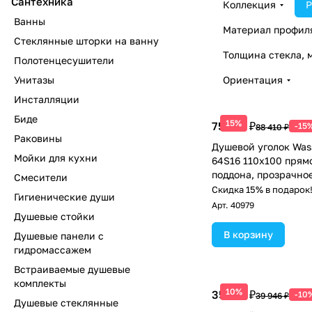
Сантехника
Коллекция
Р
Ванны
Материал профил
Стеклянные шторки на ванну
Толщина стекла, 
Полотенцесушители
Унитазы
Ориентация
Инсталляции
Биде
15%
75 149 ₽
-15
88 410 ₽
Раковины
Душевой уголок Wass
Мойки для кухни
64S16 110х100 прям
поддона, прозрачное
Смесители
никель
Скидка 15% в подарок
Гигиенические души
Арт.
40979
Душевые стойки
В корзину
Душевые панели с
гидромассажем
Встраиваемые душевые
комплекты
10%
35 951 ₽
-10
39 946 ₽
Душевые стеклянные