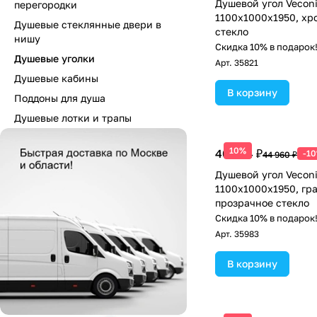
Душевой угол Vecon
перегородки
1100х1000x1950, хр
Душевые стеклянные двери в
стекло
нишу
Скидка 10% в подарок
Душевые уголки
Арт.
35821
Душевые кабины
В корзину
Поддоны для душа
Душевые лотки и трапы
10%
40 464 ₽
-1
44 960 ₽
Душевой угол Vecon
1100х1000x1950, гр
прозрачное стекло
Скидка 10% в подарок
Арт.
35983
В корзину