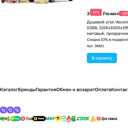
10%
35 895 ₽
-10
39 883 ₽
Душевой угол Veconi
028B, 1100х1000х19
матовый, прозрачно
Скидка 10% в подарок
Арт.
36811
В корзину
Каталог
Бренды
Гарантия
Обмен и возврат
Оплата
Контак