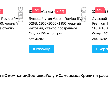
10%
10%
31 071 ₽
132 255 
%
-10%
34 523 ₽
 Rovigo RV-
Душевой угол Veconi Rovigo RV-
Душевой 
50, черный
026B, 1100х1000х1950, черный
Premium P
е стекло
матовый, стекло прозрачное
1100х100
стекло п
!
Скидка 10% в подарок!
Скидка 10
Арт.
36582
Арт.
35212
В корзину
В корз
ты
О компании
Доставка
Услуги
Самовывоз
Кредит и рас