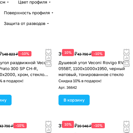
 см
Цвет профиля
Поверхность профиля
Защита от разводов
10%
₽
39 411 ₽
-10%
-10%
148 823 ₽
43 790 ₽
угол раздвижной Veconi
Душевой угол Veconi Rovigo RV-
Prato 300 SP CH-R,
055BT, 1100х1000х1950, черный
0x2000, хром, стекло
матовый, тонированное стекло
ое
% в подарок!
Скидка 10% в подарок!
Арт.
36642
ину
В корзину
10%
35 951 ₽
-10%
-10%
43 790 ₽
39 946 ₽