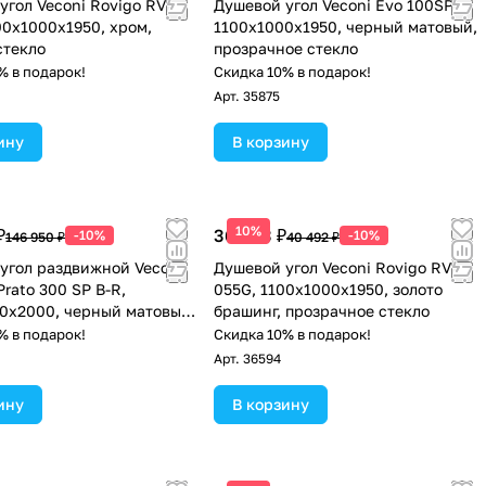
угол Veconi Rovigo RV-
Душевой угол Veconi Evo 100SP B
00х1000х1950, хром,
1100х1000x1950, черный матовый,
стекло
прозрачное стекло
% в подарок!
Скидка 10% в подарок!
Арт.
35875
ину
В корзину
10%
₽
36 443 ₽
-10%
-10%
146 950 ₽
40 492 ₽
угол раздвижной Veconi
Душевой угол Veconi Rovigo RV-
rato 300 SP B-R,
055G, 1100х1000х1950, золото
0x2000, черный матовый,
брашинг, прозрачное стекло
розрачное
% в подарок!
Скидка 10% в подарок!
Арт.
36594
ину
В корзину