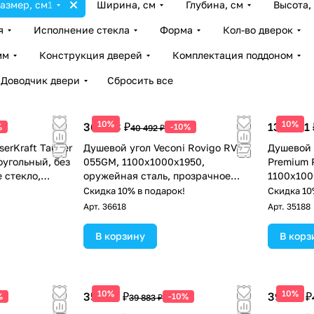
азмер, см
1
Ширина, см
Глубина, см
Высота,
я
Исполнение стекла
Форма
Кол-во дверок
мм
Конструкция дверей
Комплектация поддоном
Доводчик двери
Сбросить все
10%
10%
36 443 ₽
133 941 
%
-10%
40 492 ₽
erKraft Tauber
Душевой угол Veconi Rovigo RV-
Душевой 
оугольный, без
055GM, 1100х1000х1950,
Premium 
 стекло,
оружейная сталь, прозрачное
1100х100
стекло
прозрачн
!
Скидка 10% в подарок!
Скидка 10
Арт.
36618
Арт.
35188
В корзину
В корз
10%
10%
35 895 ₽
39 411 ₽
%
-10%
39 883 ₽