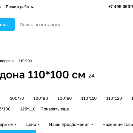
+7 495 363-
а
Режим работы
алог
 поддона
110*100
дона 110*100 см
24
0
100*70
100*80
100*90
110*110
110*120
5*100
125*110
Показать еще
лярные
Цена
Наши предложения
Название тов