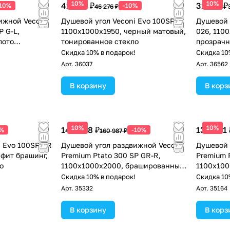
10%
10%
41 648 ₽
31 071 ₽
-10%
-10%
46 276 ₽
ижной Veconi
Душевой угол Veconi Evo 100SP B
Душевой 
P G-L,
1100х1000x1950, черный матовый,
026, 110
лото
тонированное стекло
прозрачн
екло
!
Скидка 10% в подарок!
Скидка 10
Арт.
36037
Арт.
36562
В корзину
В корз
10%
10%
144 888 ₽
133 941 
0%
-10%
160 987 ₽
i Evo 100SP GR
Душевой угол раздвижной Veconi
Душевой 
афит брашинг,
Premium Ptato 300 SP GR-R,
Premium 
о
1100х1000x2000, брашированный
1100х100
графит, стекло прозрачное
прозрачн
!
Скидка 10% в подарок!
Скидка 10
Арт.
35332
Арт.
35164
В корзину
В корз