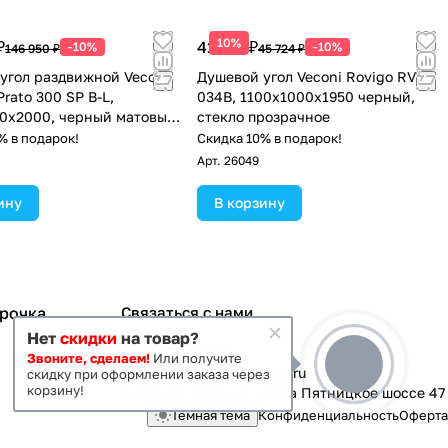
10%
₽
41 152 ₽
-10%
-10%
146 950 ₽
45 724 ₽
угол раздвижной Veconi
Душевой угол Veconi Rovigo RV-
rato 300 SP B-L,
034B, 1100х1000х1950 черный,
0x2000, черный матовый,
стекло прозрачное
розрачное
% в подарок!
Скидка 10% в подарок!
Арт.
26049
ину
В корзину
срочка
Связаться с нами
Нет
скидки
на товар?
+7 495 363-70-19
Звоните, сделаем!
Или получите
magazin-vanna@yandex.ru
скидку при оформлении заказа через
корзину!
г. Москва, Митино, улица Пятницкое шоссе 47
Темная тема
Конфиденциальность
Оферта