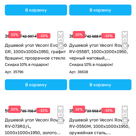
В корзину
В корзину
10%
10%
38 697 ₽
-10%
38 419 ₽
-10%
42 997 ₽
42 688 ₽
Душевой угол Veconi Evo 300
Душевой угол Veconi Rovigo
GR, 1000х1000x1950, графит
RV-055BT, 1000х1000х1950,
брашинг, прозрачное стекло
черный матовый,
тонированное стекло
Скидка 10% в подарок!
Скидка 10% в подарок!
Арт.
35796
Арт.
36638
В корзину
В корзину
10%
10%
59 218 ₽
-10%
35 602 ₽
-10%
65 798 ₽
39 558 ₽
Душевой угол Veconi Rovigo
Душевой угол Veconi Rovigo
RV-073RG/L,
RV-055GM, 1000х1000х1950,
1000х1000х1950, золото
оружейная сталь,