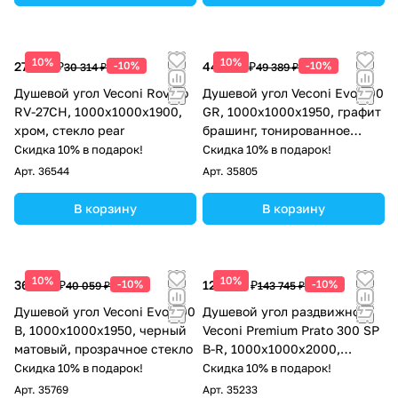
10%
10%
27 283 ₽
-10%
44 450 ₽
-10%
30 314 ₽
49 389 ₽
Душевой угол Veconi Rovigo
Душевой угол Veconi Evo 300
RV-27CH, 1000х1000х1900,
GR, 1000х1000x1950, графит
хром, стекло pear
брашинг, тонированное
матовое стекло
Скидка 10% в подарок!
Скидка 10% в подарок!
Арт.
36544
Арт.
35805
В корзину
В корзину
10%
10%
36 053 ₽
-10%
129 371 ₽
-10%
40 059 ₽
143 745 ₽
Душевой угол Veconi Evo 300
Душевой угол раздвижной
B, 1000х1000x1950, черный
Veconi Premium Prato 300 SP
матовый, прозрачное стекло
B-R, 1000х1000x2000,
черный матовый, стекло
Скидка 10% в подарок!
Скидка 10% в подарок!
прозрачное
Арт.
35769
Арт.
35233