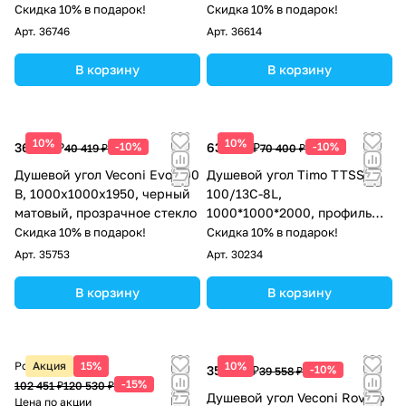
брашинг, стекло дождь
прозрачное стекло
Скидка 10% в подарок!
Скидка 10% в подарок!
Арт.
36746
Арт.
36614
В корзину
В корзину
10%
10%
36 377 ₽
-10%
63 360 ₽
-10%
40 419 ₽
70 400 ₽
Душевой угол Veconi Evo 200
Душевой угол Timo TTSS-
B, 1000х1000x1950, черный
100/13C-8L,
матовый, прозрачное стекло
1000*1000*2000, профиль
никель, стекло прозрачное 8
Скидка 10% в подарок!
Скидка 10% в подарок!
мм
Арт.
35753
Арт.
30234
В корзину
В корзину
Розничная цена
Акция
15%
10%
35 602 ₽
-10%
39 558 ₽
-15%
102 451 ₽
120 530 ₽
Душевой угол Veconi Rovigo
Цена по акции