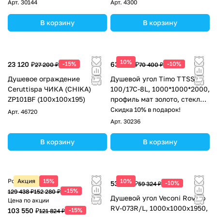
черный
черный
Арт.
30144
Арт.
4300
В корзину
В корзину
10%
23 120 ₽
-15%
63 360 ₽
-10%
27 200 ₽
70 400 ₽
Душевое ограждение
Душевой угол Timo TTSS-
Ceruttispa ЧИКА (CHIKA)
100/17C-8L, 1000*1000*2000,
ZP101BF (100x100x195)
профиль мат золото, стекло
прозрачное 8 мм
Скидка 10% в подарок!
Арт.
46720
Арт.
30236
В корзину
В корзину
Розничная цена
Акция
15%
10%
53 392 ₽
-10%
59 324 ₽
-15%
129 438 ₽
152 280 ₽
Душевой угол Veconi Rovigo
Цена по акции
RV-073R/L, 1000х1000х1950,
103 550 ₽
-15%
121 824 ₽