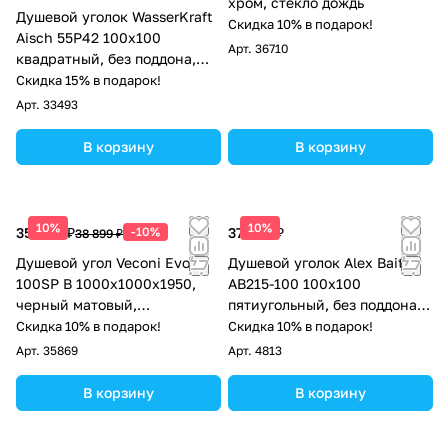
хром, стекло дождь
Душевой уголок WasserKraft
Скидка 10% в подарок!
Aisch 55P42 100х100
Арт.
36710
квадратный, без поддона,
прозрачное стекло, золото
Скидка 15% в подарок!
матовое
Арт.
33493
В корзину
В корзину
10%
10%
35 009 ₽
-10%
37 529 ₽
38 899 ₽
Душевой угол Veconi Evo
Душевой уголок Alex Baitler
100SP B 1000х1000x1950,
AB215-100 100х100
черный матовый,
пятиугольный, без поддона,
прозрачное стекло
прозрачное стекло, хром
Скидка 10% в подарок!
Скидка 10% в подарок!
Арт.
35869
Арт.
4813
В корзину
В корзину