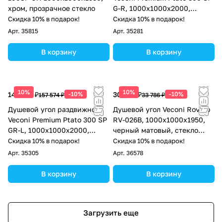
хром, прозрачное стекло
G-R, 1000х1000x2000,
золото брашированный,
Скидка 10% в подарок!
Скидка 10% в подарок!
стекло прозрачное
Арт.
35815
Арт.
35281
В корзину
В корзину
10%
10%
141 817 ₽
-10%
30 407 ₽
-10%
157 574 ₽
33 786 ₽
Душевой угол раздвижной
Душевой угол Veconi Rovigo
Veconi Premium Ptato 300 SP
RV-026B, 1000х1000х1950,
GR-L, 1000х1000x2000,
черный матовый, стекло
брашированный графит,
прозрачное
Скидка 10% в подарок!
Скидка 10% в подарок!
стекло прозрачное
Арт.
35305
Арт.
36578
В корзину
В корзину
Загрузить еще