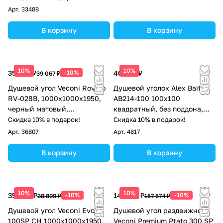
матовый
Арт.
33488
В корзину
В корзину
10%
10%
35 160 ₽
-10%
40 637 ₽
39 067 ₽
Душевой угол Veconi Rovigo
Душевой уголок Alex Baitler
RV-028B, 1000х1000х1950,
AB214-100 100х100
черный матовый,
квадратный, без поддона,
прозрачное стекло
прозрачное стекло, хром
Скидка 10% в подарок!
Скидка 10% в подарок!
Арт.
36807
Арт.
4817
В корзину
В корзину
10%
10%
35 009 ₽
-10%
141 817 ₽
-10%
38 899 ₽
157 574 ₽
Душевой угол Veconi Evo
Душевой угол раздвижной
100SP CH 1000х1000x1950,
Veconi Premium Ptato 300 SP