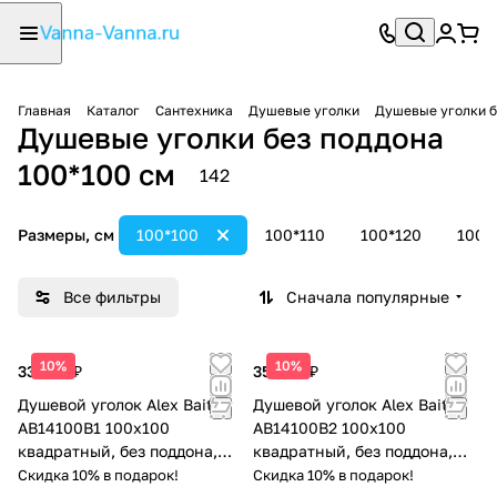
Главная
Каталог
Сантехника
Душевые уголки
Душевые уголки б
Душевые уголки без поддона
100*100 см
142
Размеры, см
100*100
100*110
100*120
100*
Все фильтры
Сначала популярные
10%
10%
33 420 ₽
35 000 ₽
Душевой уголок Alex Baitler
Душевой уголок Alex Baitler
AB14100B1 100х100
AB14100B2 100х100
квадратный, без поддона,
квадратный, без поддона,
прозрачное стекло, профиль
тонированное стекло,
Скидка 10% в подарок!
Скидка 10% в подарок!