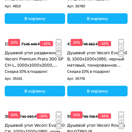
Арт.
4819
Арт.
36780
В корзину
В корзину
10%
10%
130 901 ₽
-10%
41 276 ₽
-10%
145 446 ₽
45 862 ₽
Душевой угол раздвижной
Душевой угол Veconi Evo 300
Veconi Premium Prato 300 SP
B, 1000х1000x1950, черный
CH-L, 1000х1000x2000,
матовый, тонированное
хром, стекло прозрачное
матовое стекло
Скидка 10% в подарок!
Скидка 10% в подарок!
Арт.
35161
Арт.
35778
В корзину
В корзину
10%
10%
36 053 ₽
-10%
59 218 ₽
-10%
40 059 ₽
65 798 ₽
Душевой угол Veconi Evo 300
Душевой угол Veconi Rovigo
CH, 1000х1000x1950, хром,
RV-073RG/R,