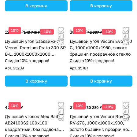
В корзину
В корзину
10%
10%
129 371 ₽
-10%
38 697 ₽
-10%
143 745 ₽
42 997 ₽
Душевой угол раздвижной
Душевой угол Veconi Evo 300
Veconi Premium Prato 300 SP
G, 1000х1000x1950, золото
B-L, 1000х1000x2000,
брашинг, прозрачное стекло
черный матовый, стекло
Скидка 10% в подарок!
Скидка 10% в подарок!
прозрачное
Арт.
35209
Арт.
35787
В корзину
В корзину
10%
10%
43 028 ₽
27 252 ₽
-10%
30 280 ₽
Душевой уголок Alex Baitler
Душевой угол Veconi Rovigo
AB24100S2 100х100
RV-27G, 1000x1000x1900,
квадратный, без поддона,
золото брашинг, прозрачное
тонированное стекло, хром
стекло
Скидка 10% в подарок!
Скидка 10% в подарок!