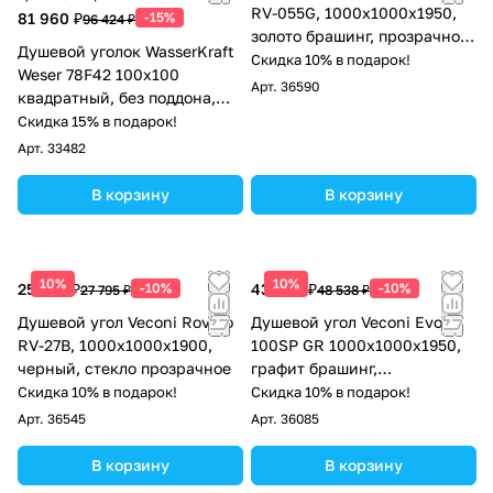
RV-055G, 1000х1000х1950,
81 960 ₽
-15%
96 424 ₽
золото брашинг, прозрачное
Душевой уголок WasserKraft
стекло
Скидка 10% в подарок!
Weser 78F42 100х100
Арт.
36590
квадратный, без поддона,
прозрачное стекло,
Скидка 15% в подарок!
серебристый
Арт.
33482
В корзину
В корзину
10%
10%
25 016 ₽
-10%
43 684 ₽
-10%
27 795 ₽
48 538 ₽
Душевой угол Veconi Rovigo
Душевой угол Veconi Evo
RV-27B, 1000х1000х1900,
100SP GR 1000х1000x1950,
черный, стекло прозрачное
графит брашинг,
тонированное стекло
Скидка 10% в подарок!
Скидка 10% в подарок!
Арт.
36545
Арт.
36085
В корзину
В корзину