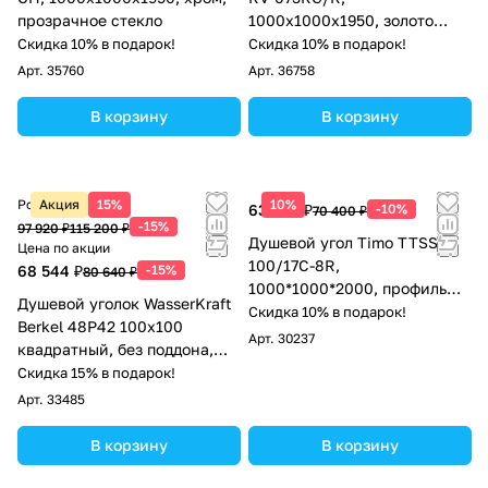
прозрачное стекло
1000х1000х1950, золото
брашинг, стекло дождь
Скидка 10% в подарок!
Скидка 10% в подарок!
Арт.
35760
Арт.
36758
В корзину
В корзину
Розничная цена
Акция
15%
10%
63 360 ₽
-10%
70 400 ₽
-15%
97 920 ₽
115 200 ₽
Душевой угол Timo TTSS-
Цена по акции
100/17C-8R,
68 544 ₽
-15%
80 640 ₽
1000*1000*2000, профиль
Душевой уголок WasserKraft
мат золото, стекло
Скидка 10% в подарок!
Berkel 48P42 100х100
прозрачное 8 мм
Арт.
30237
квадратный, без поддона,
прозрачное стекло,
Скидка 15% в подарок!
серебристый
Арт.
33485
В корзину
В корзину