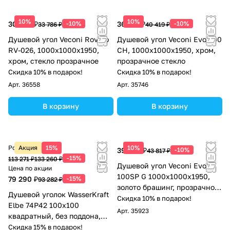
10%
10%
30 407 ₽
-10%
36 377 ₽
-10%
33 786 ₽
40 419 ₽
Душевой угол Veconi Rovigo
Душевой угол Veconi Evo 200
RV-026, 1000х1000х1950,
CH, 1000х1000x1950, хром,
хром, стекло прозрачное
прозрачное стекло
Скидка 10% в подарок!
Скидка 10% в подарок!
Арт.
36558
Арт.
35746
В корзину
В корзину
Розничная цена
Акция
15%
10%
39 435 ₽
-10%
43 817 ₽
-15%
113 271 ₽
133 260 ₽
Душевой угол Veconi Evo
Цена по акции
100SP G 1000х1000x1950,
79 290 ₽
-15%
93 282 ₽
золото брашинг, прозрачное
Душевой уголок WasserKraft
стекло
Скидка 10% в подарок!
Elbe 74P42 100х100
Арт.
35923
квадратный, без поддона,
прозрачное стекло, черный
Скидка 15% в подарок!