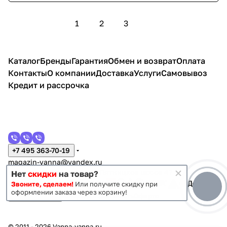
1
2
3
Каталог
Бренды
Гарантия
Обмен и возврат
Оплата
Контакты
О компании
Доставка
Услуги
Самовывоз
Кредит и рассрочка
+7 495 363-70-19
magazin-vanna@yandex.ru
г. Москва, Митино, улица Пятницкое шоссе 47
Нет
скидки
на товар?
Звоните, сделаем!
Или получите скидку при
оформлении заказа через корзину!
Темная тема
Конфиденциальность
Оферта
© 2011 - 2026 Vanna-vanna.ru