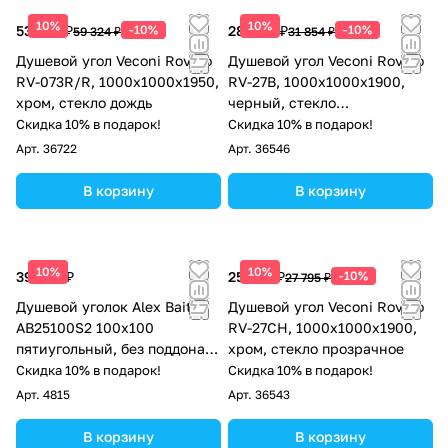
10%
10%
53 392 ₽
-10%
28 669 ₽
-10%
59 324 ₽
31 854 ₽
Душевой угол Veconi Rovigo
Душевой угол Veconi Rovigo
RV-073R/R, 1000х1000х1950,
RV-27B, 1000х1000х1900,
хром, стекло дождь
черный, стекло
тонированное
Скидка 10% в подарок!
Скидка 10% в подарок!
Арт.
36722
Арт.
36546
В корзину
В корзину
10%
10%
39 919 ₽
25 016 ₽
-10%
27 795 ₽
Душевой уголок Alex Baitler
Душевой угол Veconi Rovigo
AB25100S2 100х100
RV-27CH, 1000х1000х1900,
пятиугольный, без поддона,
хром, стекло прозрачное
тонированное стекло, хром
Скидка 10% в подарок!
Скидка 10% в подарок!
Арт.
4815
Арт.
36543
В корзину
В корзину