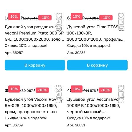
10%
10%
141 817 ₽
-10%
63 360 ₽
-10%
157 574 ₽
70 400 ₽
Душевой угол раздвижной
Душевой угол Timo TTSS-
Veconi Premium Ptato 300 SP
100/13C-8R,
G-L, 1000х1000x2000, золото
1000*1000*2000, профиль
брашированный, стекло
никель, стекло прозрачное 8
Скидка 10% в подарок!
Скидка 10% в подарок!
прозрачное
мм
Арт.
35257
Арт.
30235
В корзину
В корзину
10%
10%
35 160 ₽
-10%
40 388 ₽
-10%
39 067 ₽
44 876 ₽
Душевой угол Veconi Rovigo
Душевой угол Veconi Evo
RV-028, 1000х1000х1950,
100SP B 1000х1000x1950,
хром, прозрачное стекло
черный матовый,
тонированное стекло
Скидка 10% в подарок!
Скидка 10% в подарок!
Арт.
36769
Арт.
36031