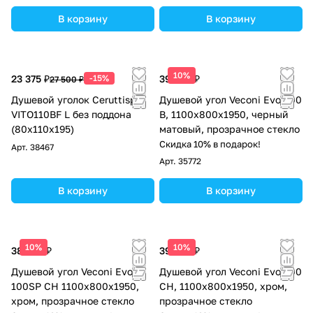
В корзину
В корзину
10%
23 375 ₽
-15%
39 245 ₽
27 500 ₽
Душевой уголок Ceruttispa
Душевой угол Veconi Evo 300
VITO110BF L без поддона
B, 1100х800x1950, черный
(80x110x195)
матовый, прозрачное стекло
Скидка 10% в подарок!
Арт.
38467
Арт.
35772
В корзину
В корзину
10%
10%
38 100 ₽
39 245 ₽
Душевой угол Veconi Evo
Душевой угол Veconi Evo 300
100SP CH 1100х800x1950,
CH, 1100х800x1950, хром,
хром, прозрачное стекло
прозрачное стекло