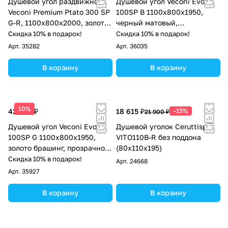
Душевой угол раздвижной
Душевой угол Veconi Evo
Veconi Premium Ptato 300 SP
100SP B 1100х800x1950,
G-R, 1100х800x2000, золото
черный матовый,
брашированный, стекло
тонированное стекло
Скидка 10% в подарок!
Скидка 10% в подарок!
прозрачное
Арт.
35282
Арт.
36035
В корзину
В корзину
10%
42 624 ₽
18 615 ₽
-15%
21 900 ₽
Душевой угол Veconi Evo
Душевой уголок Ceruttispa
100SP G 1100х800x1950,
VITO110B-R без поддона
золото брашинг, прозрачное
(80x110x195)
стекло
Скидка 10% в подарок!
Арт.
24668
Арт.
35927
В корзину
В корзину