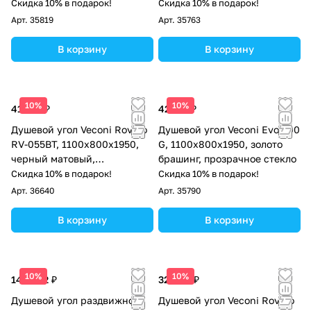
Скидка 10% в подарок!
Скидка 10% в подарок!
Арт.
35819
Арт.
35763
В корзину
В корзину
10%
10%
41 532 ₽
42 121 ₽
Душевой угол Veconi Rovigo
Душевой угол Veconi Evo 300
RV-055BT, 1100х800х1950,
G, 1100х800x1950, золото
черный матовый,
брашинг, прозрачное стекло
тонированное стекло
Скидка 10% в подарок!
Скидка 10% в подарок!
Арт.
36640
Арт.
35790
В корзину
В корзину
10%
10%
144 562 ₽
32 604 ₽
Душевой угол раздвижной
Душевой угол Veconi Rovigo