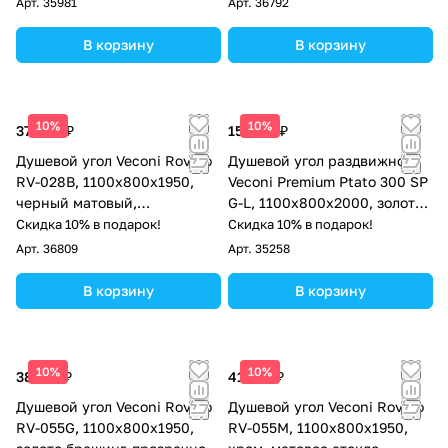
Арт.
35981
Арт.
36792
В корзину
В корзину
10%
10%
37 964 ₽
157 113 ₽
Душевой угол Veconi Rovigo
Душевой угол раздвижной
RV-028B, 1100х800х1950,
Veconi Premium Ptato 300 SP
черный матовый,
G-L, 1100х800x2000, золото
прозрачное стекло
брашированный, стекло
Скидка 10% в подарок!
Скидка 10% в подарок!
прозрачное
Арт.
36809
Арт.
35258
В корзину
В корзину
10%
10%
38 572 ₽
41 532 ₽
Душевой угол Veconi Rovigo
Душевой угол Veconi Rovigo
RV-055G, 1100х800х1950,
RV-055M, 1100х800х1950,