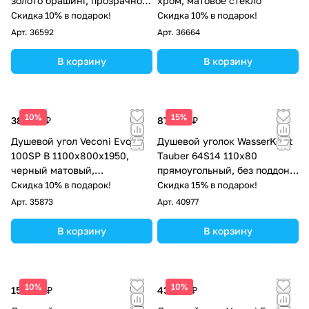
золото брашинг, прозрачное
хром, матовое стекло
стекло
Скидка 10% в подарок!
Скидка 10% в подарок!
Арт.
36592
Арт.
36664
В корзину
В корзину
10%
15%
38 100 ₽
87 000 ₽
Душевой угол Veconi Evo
Душевой уголок WasserKraft
100SP B 1100х800x1950,
Tauber 64S14 110х80
черный матовый,
прямоугольный, без поддона,
прозрачное стекло
прозрачное стекло, никель
Скидка 10% в подарок!
Скидка 15% в подарок!
Арт.
35873
Арт.
40977
В корзину
В корзину
10%
10%
157 113 ₽
43 697 ₽