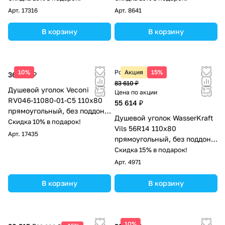
Арт.
17316
Арт.
8641
В корзину
В корзину
10%
Розничная цена
Акция
15%
36 210 ₽
83 610 ₽
Душевой уголок Veconi
Цена по акции
RV046-11080-01-C5 110х80
55 614 ₽
прямоугольный, без поддона,
Душевой уголок WasserKraft
прозрачное стекло, хром
Скидка 10% в подарок!
Vils 56R14 110х80
Арт.
17435
прямоугольный, без поддона,
прозрачное стекло, хром
Скидка 15% в подарок!
Арт.
4971
В корзину
В корзину
10%