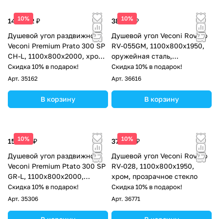
10%
10%
144 562 ₽
38 572 ₽
Душевой угол раздвижной
Душевой угол Veconi Rovigo
Veconi Premium Prato 300 SP
RV-055GM, 1100х800х1950,
CH-L, 1100х800x2000, хром,
оружейная сталь,
стекло прозрачное
прозрачное стекло
Скидка 10% в подарок!
Скидка 10% в подарок!
Арт.
35162
Арт.
36616
В корзину
В корзину
10%
10%
157 113 ₽
37 964 ₽
Душевой угол раздвижной
Душевой угол Veconi Rovigo
Veconi Premium Ptato 300 SP
RV-028, 1100х800х1950,
GR-L, 1100х800x2000,
хром, прозрачное стекло
брашированный графит,
Скидка 10% в подарок!
Скидка 10% в подарок!
стекло прозрачное
Арт.
35306
Арт.
36771