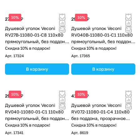
10%
10%
27 698 ₽
29 746 ₽
Душевой уголок Veconi
Душевой уголок Veconi
RV27B-11080-01-C8 110х80
RV040B-11080-01-C1 110х80
прямоугольный, без поддона,
прямоугольный, без поддона,
прозрачное стекло, черный
прозрачное стекло, чёрный
Скидка 10% в подарок!
Скидка 10% в подарок!
матовый
матовый
Арт.
17324
Арт.
17365
В корзину
В корзину
10%
10%
29 746 ₽
41 412 ₽
Душевой уголок Veconi
Душевой уголок Veconi
RV040-11080-01-C1 110х80
RV072-11080-01-C4 110х80
прямоугольный, без поддона,
без поддона, прозрачное
прозрачное стекло, хром
стекло, хром
Скидка 10% в подарок!
Скидка 10% в подарок!
Арт.
17341
Арт.
8619