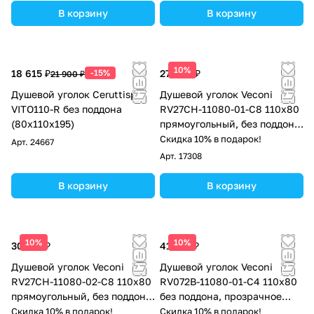
В корзину
В корзину
10%
18 615 ₽
-15%
27 698 ₽
21 900 ₽
Душевой уголок Ceruttispa
Душевой уголок Veconi
VITO110-R без поддона
RV27CH-11080-01-C8 110х80
(80x110x195)
прямоугольный, без поддона,
прозрачное стекло, хром
Скидка 10% в подарок!
Арт.
24667
Арт.
17308
В корзину
В корзину
10%
10%
30 153 ₽
41 412 ₽
Душевой уголок Veconi
Душевой уголок Veconi
RV27CH-11080-02-C8 110х80
RV072B-11080-01-C4 110х80
прямоугольный, без поддона,
без поддона, прозрачное
матовое стекло, хром
стекло, черный матовый
Скидка 10% в подарок!
Скидка 10% в подарок!