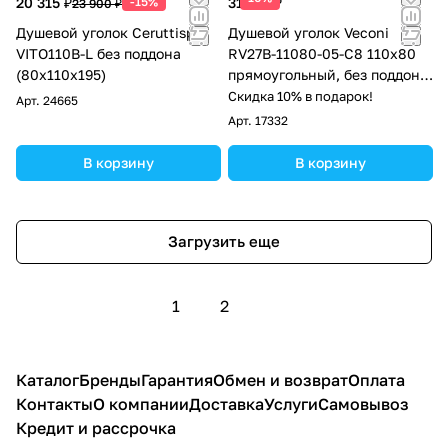
20 315 ₽
-15%
31 617 ₽
23 900 ₽
Душевой уголок Ceruttispa
Душевой уголок Veconi
VITO110B-L без поддона
RV27B-11080-05-C8 110х80
(80x110x195)
прямоугольный, без поддона,
тонированное стекло,
Скидка 10% в подарок!
Арт.
24665
черный матовый
Арт.
17332
В корзину
В корзину
Загрузить еще
1
2
Каталог
Бренды
Гарантия
Обмен и возврат
Оплата
Контакты
О компании
Доставка
Услуги
Самовывоз
Кредит и рассрочка