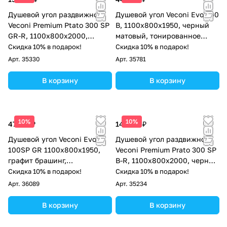
Душевой угол раздвижной
Душевой угол Veconi Evo 300
Veconi Premium Ptato 300 SP
B, 1100х800x1950, черный
GR-R, 1100х800x2000,
матовый, тонированное
брашированный графит,
матовое стекло
Скидка 10% в подарок!
Скидка 10% в подарок!
стекло прозрачное
Арт.
35330
Арт.
35781
В корзину
В корзину
10%
10%
47 311 ₽
142 717 ₽
Душевой угол Veconi Evo
Душевой угол раздвижной
100SP GR 1100х800x1950,
Veconi Premium Prato 300 SP
графит брашинг,
B-R, 1100х800x2000, черный
тонированное стекло
матовый, стекло прозрачное
Скидка 10% в подарок!
Скидка 10% в подарок!
Арт.
36089
Арт.
35234
В корзину
В корзину