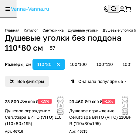
Главная
Каталог
Сантехника
Душевые уголки
Душевые уголки б
Душевые уголки без поддона
110*80 см
57
Размеры, см
110*80
100*100
100*110
100*1
Все фильтры
Сначала популярные
23 800 ₽
-15%
23 460 ₽
-15%
28 000 ₽
27 600 ₽
Душевое ограждение
Душевое ограждение
Ceruttispa ВИТО (VITO) 110
Ceruttispa ВИТО (VITO) 110BF
(110x80x195)
R (110x80x195)
Арт.
46716
Арт.
46715