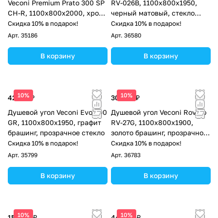
Veconi Premium Prato 300 SP
RV-026B, 1100х800х1950,
CH-R, 1100х800x2000, хром,
черный матовый, стекло
стекло прозрачное
прозрачное
Скидка 10% в подарок!
Скидка 10% в подарок!
Арт.
35186
Арт.
36580
В корзину
В корзину
10%
10%
42 121 ₽
30 428 ₽
Душевой угол Veconi Evo 300
Душевой угол Veconi Rovigo
GR, 1100х800x1950, графит
RV-27G, 1100x800x1900,
брашинг, прозрачное стекло
золото брашинг, прозрачное
стекло
Скидка 10% в подарок!
Скидка 10% в подарок!
Арт.
35799
Арт.
36783
В корзину
В корзину
10%
10%
157 113 ₽
44 698 ₽