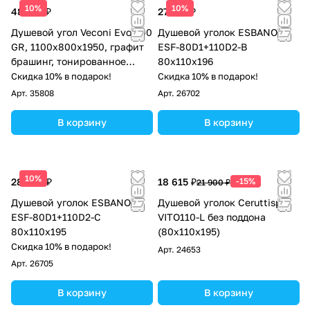
10%
10%
48 136 ₽
27 413 ₽
Душевой угол Veconi Evo 300
Душевой уголок ESBANO
GR, 1100х800x1950, графит
ESF-80D1+110D2-B
брашинг, тонированное
80х110х196
матовое стекло
Скидка 10% в подарок!
Скидка 10% в подарок!
Арт.
35808
Арт.
26702
В корзину
В корзину
10%
28 050 ₽
18 615 ₽
-15%
21 900 ₽
Душевой уголок ESBANO
Душевой уголок Ceruttispa
ESF-80D1+110D2-C
VITO110-L без поддона
80х110х195
(80x110x195)
Скидка 10% в подарок!
Арт.
24653
Арт.
26705
В корзину
В корзину