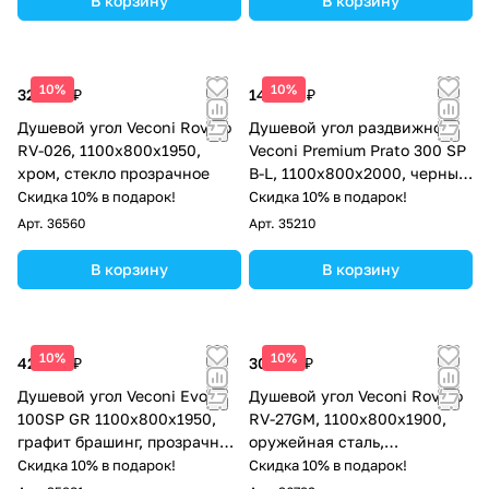
В корзину
В корзину
10%
10%
32 604 ₽
142 717 ₽
Душевой угол Veconi Rovigo
Душевой угол раздвижной
RV-026, 1100х800х1950,
Veconi Premium Prato 300 SP
хром, стекло прозрачное
B-L, 1100х800x2000, черный
матовый, стекло прозрачное
Скидка 10% в подарок!
Скидка 10% в подарок!
Арт.
36560
Арт.
35210
В корзину
В корзину
10%
10%
42 624 ₽
30 428 ₽
Душевой угол Veconi Evo
Душевой угол Veconi Rovigo
100SP GR 1100х800x1950,
RV-27GM, 1100x800x1900,
графит брашинг, прозрачное
оружейная сталь,
стекло
прозрачное стекло
Скидка 10% в подарок!
Скидка 10% в подарок!