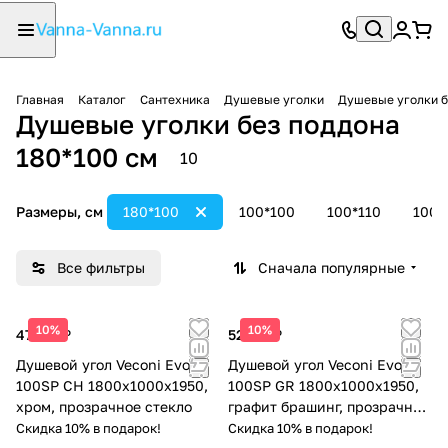
Главная
Каталог
Сантехника
Душевые уголки
Душевые уголки б
Душевые уголки без поддона
180*100 см
10
Размеры, см
180*100
100*100
100*110
100*
Все фильтры
Сначала популярные
10%
10%
47 071 ₽
52 731 ₽
Душевой угол Veconi Evo
Душевой угол Veconi Evo
100SP CH 1800х1000x1950,
100SP GR 1800х1000x1950,
хром, прозрачное стекло
графит брашинг, прозрачное
стекло
Скидка 10% в подарок!
Скидка 10% в подарок!