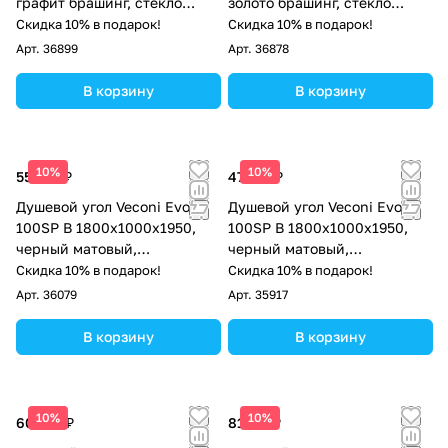
графит брашинг, стекло
золото брашинг, стекло
прозрачное
прозрачное
Скидка 10% в подарок!
Скидка 10% в подарок!
Арт.
36899
Арт.
36878
В корзину
В корзину
10%
10%
55 873 ₽
47 071 ₽
Душевой угол Veconi Evo
Душевой угол Veconi Evo
100SP B 1800х1000x1950,
100SP B 1800х1000x1950,
черный матовый,
черный матовый,
тонированное стекло
прозрачное стекло
Скидка 10% в подарок!
Скидка 10% в подарок!
Арт.
36079
Арт.
35917
В корзину
В корзину
10%
10%
60 535 ₽
81 717 ₽