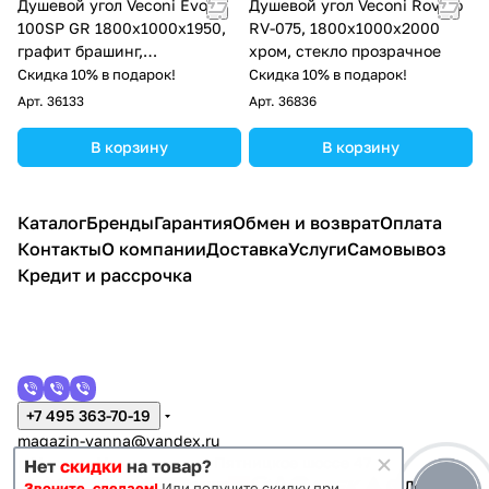
Душевой угол Veconi Evo
Душевой угол Veconi Rovigo
100SP GR 1800х1000x1950,
RV-075, 1800х1000х2000
графит брашинг,
хром, стекло прозрачное
тонированное стекло
Скидка 10% в подарок!
Скидка 10% в подарок!
Арт.
36133
Арт.
36836
В корзину
В корзину
Каталог
Бренды
Гарантия
Обмен и возврат
Оплата
Контакты
О компании
Доставка
Услуги
Самовывоз
Кредит и рассрочка
+7 495 363-70-19
magazin-vanna@yandex.ru
г. Москва, Митино, улица Пятницкое шоссе 47
Нет
скидки
на товар?
Звоните, сделаем!
Или получите скидку при