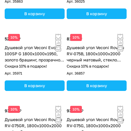
Арт.
35863
Арт.
36025
В корзину
В корзину
10%
10%
52 731 ₽
81 717 ₽
Душевой угол Veconi Evo
Душевой угол Veconi Rovigo
100SP G 1800х1000x1950,
RV-075B, 1800х1000х2000
золото брашинг, прозрачное
черный матовый, стекло
стекло
прозрачное
Скидка 10% в подарок!
Скидка 10% в подарок!
Арт.
35971
Арт.
36857
В корзину
В корзину
10%
10%
93 210 ₽
93 210 ₽
Душевой угол Veconi Rovigo
Душевой угол Veconi Rovigo
RV-075GR, 1800х1000х2000
RV-075G, 1800х1000х2000