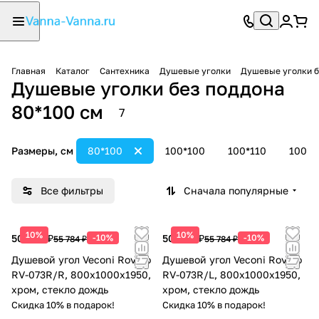
Главная
Каталог
Сантехника
Душевые уголки
Душевые уголки б
Душевые уголки без поддона
80*100 см
7
Размеры, см
80*100
100*100
100*110
100*1
Все фильтры
Сначала популярные
10%
10%
50 206 ₽
-10%
50 206 ₽
-10%
55 784 ₽
55 784 ₽
Душевой угол Veconi Rovigo
Душевой угол Veconi Rovigo
RV-073R/R, 800х1000х1950,
RV-073R/L, 800х1000х1950,
хром, стекло дождь
хром, стекло дождь
Скидка 10% в подарок!
Скидка 10% в подарок!