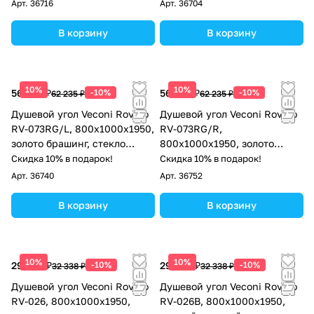
Арт.
36716
Арт.
36704
В корзину
В корзину
10%
10%
56 012 ₽
-10%
56 012 ₽
-10%
62 235 ₽
62 235 ₽
Душевой угол Veconi Rovigo
Душевой угол Veconi Rovigo
RV-073RG/L, 800х1000х1950,
RV-073RG/R,
золото брашинг, стекло
800х1000х1950, золото
дождь
брашинг, стекло дождь
Скидка 10% в подарок!
Скидка 10% в подарок!
Арт.
36740
Арт.
36752
В корзину
В корзину
10%
10%
29 104 ₽
-10%
29 104 ₽
-10%
32 338 ₽
32 338 ₽
Душевой угол Veconi Rovigo
Душевой угол Veconi Rovigo
RV-026, 800х1000х1950,
RV-026B, 800х1000х1950,