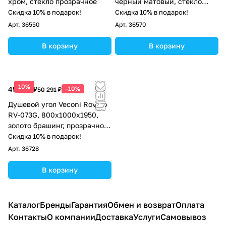
хром, стекло прозрачное
черный матовый, стекло
прозрачное
Скидка 10% в подарок!
Скидка 10% в подарок!
Арт.
36550
Арт.
36570
В корзину
В корзину
10%
45 262 ₽
-10%
50 291 ₽
Душевой угол Veconi Rovigo
RV-073G, 800х1000х1950,
золото брашинг, прозрачное
стекло
Скидка 10% в подарок!
Арт.
36728
В корзину
Каталог
Бренды
Гарантия
Обмен и возврат
Оплата
Контакты
О компании
Доставка
Услуги
Самовывоз