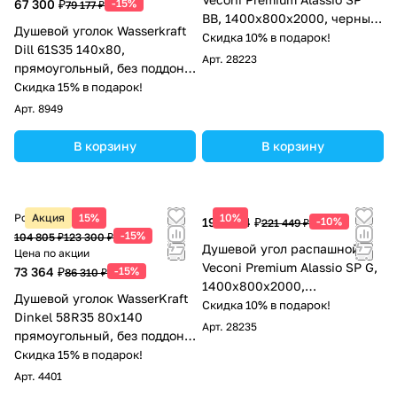
67 300 ₽
-15%
79 177 ₽
BB, 1400х800x2000, черный
Душевой уголок Wasserkraft
матовый, стекло черное
Скидка 10% в подарок!
Dill 61S35 140х80,
Арт.
28223
прямоугольный, без поддона,
прозрачное стекло, черный
Скидка 15% в подарок!
Арт.
8949
В корзину
В корзину
Розничная цена
Акция
15%
10%
199 304 ₽
-10%
221 449 ₽
-15%
104 805 ₽
123 300 ₽
Душевой угол распашной
Цена по акции
Veconi Premium Alassio SP G,
73 364 ₽
-15%
86 310 ₽
1400х800x2000,
Душевой уголок WasserKraft
брашированное золото,
Скидка 10% в подарок!
Dinkel 58R35 80х140
стекло прозрачное
Арт.
28235
прямоугольный, без поддона,
осветленное
прозрачное стекло, хром
Скидка 15% в подарок!
Арт.
4401