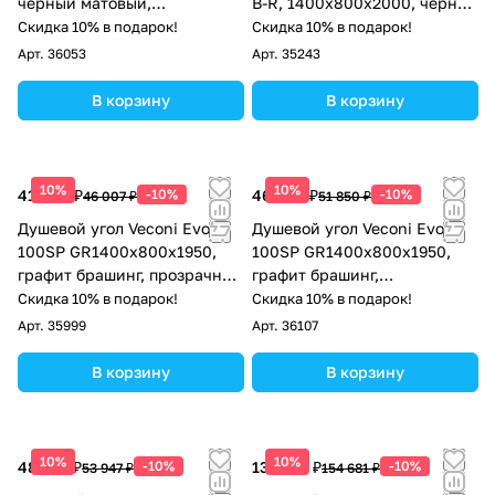
черный матовый,
B-R, 1400х800x2000, черный
тонированное стекло
матовый, стекло прозрачное
Скидка 10% в подарок!
Скидка 10% в подарок!
Арт.
36053
Арт.
35243
В корзину
В корзину
10%
10%
41 406 ₽
-10%
46 665 ₽
-10%
46 007 ₽
51 850 ₽
Душевой угол Veconi Evo
Душевой угол Veconi Evo
100SP GR1400х800x1950,
100SP GR1400х800x1950,
графит брашинг, прозрачное
графит брашинг,
стекло
тонированное стекло
Скидка 10% в подарок!
Скидка 10% в подарок!
Арт.
35999
Арт.
36107
В корзину
В корзину
10%
10%
48 552 ₽
-10%
139 213 ₽
-10%
53 947 ₽
154 681 ₽