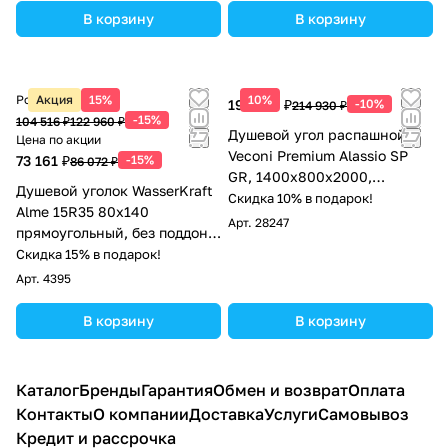
В корзину
В корзину
Розничная цена
Акция
15%
10%
193 437 ₽
-10%
214 930 ₽
-15%
104 516 ₽
122 960 ₽
Душевой угол распашной
Цена по акции
Veconi Premium Alassio SP
73 161 ₽
-15%
86 072 ₽
GR, 1400х800x2000,
Душевой уголок WasserKraft
брашированный графит,
Скидка 10% в подарок!
Alme 15R35 80х140
стекло прозрачное
Арт.
28247
прямоугольный, без поддона,
осветленное
прозрачное стекло, хром
Скидка 15% в подарок!
Арт.
4395
В корзину
В корзину
Каталог
Бренды
Гарантия
Обмен и возврат
Оплата
Контакты
О компании
Доставка
Услуги
Самовывоз
Кредит и рассрочка