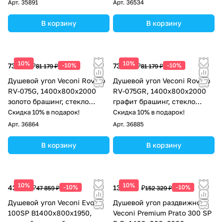
Арт.
35891
Арт.
36534
В корзину
В корзину
10%
10%
73 061 ₽
-10%
73 061 ₽
-10%
81 179 ₽
81 179 ₽
Душевой угол Veconi Rovigo
Душевой угол Veconi Rovigo
RV-075G, 1400х800х2000
RV-075GR, 1400х800х2000
золото брашинг, стекло
графит брашинг, стекло
прозрачное
прозрачное
Скидка 10% в подарок!
Скидка 10% в подарок!
Арт.
36864
Арт.
36885
В корзину
В корзину
10%
10%
43 073 ₽
-10%
137 096 ₽
-10%
47 859 ₽
152 329 ₽
Душевой угол Veconi Evo
Душевой угол раздвижной
100SP B1400х800x1950,
Veconi Premium Prato 300 SP