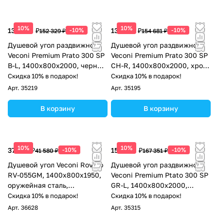
10%
10%
137 096 ₽
-10%
139 213 ₽
-10%
152 329 ₽
154 681 ₽
Душевой угол раздвижной
Душевой угол раздвижной
Veconi Premium Prato 300 SP
Veconi Premium Prato 300 SP
B-L, 1400х800x2000, черный
CH-R, 1400х800x2000, хром,
матовый, стекло прозрачное
стекло прозрачное
Скидка 10% в подарок!
Скидка 10% в подарок!
Арт.
35219
Арт.
35195
В корзину
В корзину
10%
10%
37 422 ₽
-10%
150 616 ₽
-10%
41 580 ₽
167 351 ₽
Душевой угол Veconi Rovigo
Душевой угол раздвижной
RV-055GM, 1400х800х1950,
Veconi Premium Ptato 300 SP
оружейная сталь,
GR-L, 1400х800x2000,
прозрачное стекло
брашированный графит,
Скидка 10% в подарок!
Скидка 10% в подарок!
стекло прозрачное
Арт.
36628
Арт.
35315