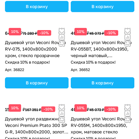
В корзину
В корзину
10%
10%
64 152 ₽
-10%
40 566 ₽
-10%
71 280 ₽
45 073 ₽
Душевой угол Veconi Rovigo
Душевой угол Veconi Rovigo
RV-075, 1400х800х2000
RV-055BT, 1400х800х1950,
хром, стекло прозрачное
черный матовый,
тонированное стекло
Скидка 10% в подарок!
Скидка 10% в подарок!
Арт.
36822
Арт.
36652
В корзину
В корзину
10%
10%
150 616 ₽
-10%
40 566 ₽
-10%
167 351 ₽
45 073 ₽
Душевой угол раздвижной
Душевой угол Veconi Rovigo
Veconi Premium Ptato 300 SP
RV-055M, 1400х800х1950,
G-R, 1400х800x2000, золото
хром, матовое стекло
брашированный, стекло
Скидка 10% в подарок!
Скидка 10% в подарок!