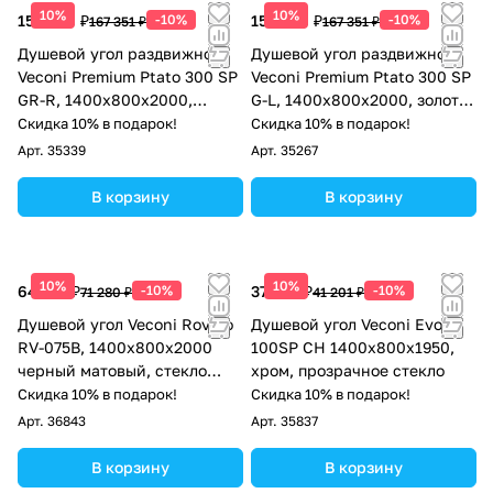
10%
10%
150 616 ₽
-10%
150 616 ₽
-10%
167 351 ₽
167 351 ₽
Душевой угол раздвижной
Душевой угол раздвижной
Veconi Premium Ptato 300 SP
Veconi Premium Ptato 300 SP
GR-R, 1400х800x2000,
G-L, 1400х800x2000, золото
брашированный графит,
брашированный, стекло
Скидка 10% в подарок!
Скидка 10% в подарок!
стекло прозрачное
прозрачное
Арт.
35339
Арт.
35267
В корзину
В корзину
10%
10%
64 152 ₽
-10%
37 081 ₽
-10%
71 280 ₽
41 201 ₽
Душевой угол Veconi Rovigo
Душевой угол Veconi Evo
RV-075B, 1400х800х2000
100SP CH 1400х800x1950,
черный матовый, стекло
хром, прозрачное стекло
прозрачное
Скидка 10% в подарок!
Скидка 10% в подарок!
Арт.
36843
Арт.
35837
В корзину
В корзину