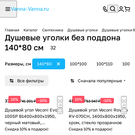
Главная
Каталог
Сантехника
Душевые уголки
Душевые уголки б
Душевые уголки без поддона
140*80 см
32
Размеры, см
140*80
100*100
100*110
100*1
Все фильтры
Сначала популярные
10%
10%
37 081 ₽
-10%
48 552 ₽
-10%
41 201 ₽
53 947 ₽
Душевой угол Veconi Evo
Душевой угол Veconi Rovigo
100SP B1400х800x1950,
RV-070CH, 1400х800х1950,
черный матовый,
хром, стекло прозрачное
прозрачное стекло
Скидка 10% в подарок!
Скидка 10% в подарок!