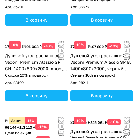
прозрачное
Арт.
35291
Арт.
36676
В корзину
В корзину
10%
10%
175 584 ₽
-10%
178 028 ₽
-10%
195 093 ₽
197 809 ₽
Душевой угол распашной
Душевой угол распашной
Veconi Premium Alassio SP
Veconi Premium Alassio SP B,
CH, 1400х800x2000, хром,
1400х800x2000, черный
стекло прозрачное
матовый, стекло прозрачное
Скидка 10% в подарок!
Скидка 10% в подарок!
осветленное
осветленное
Арт.
28199
Арт.
28211
В корзину
В корзину
Розничная цена
Акция
15%
10%
202 555 ₽
-10%
225 061 ₽
-15%
96 144 ₽
113 110 ₽
Душевой угол распашной
Цена по акции
Veconi Premium Alassio SP