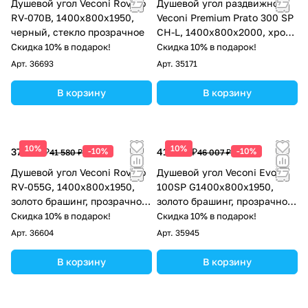
Душевой угол Veconi Rovigo
Душевой угол раздвижной
RV-070B, 1400х800х1950,
Veconi Premium Prato 300 SP
черный, стекло прозрачное
CH-L, 1400х800x2000, хром,
стекло прозрачное
Скидка 10% в подарок!
Скидка 10% в подарок!
Арт.
36693
Арт.
35171
В корзину
В корзину
10%
10%
37 422 ₽
-10%
41 406 ₽
-10%
41 580 ₽
46 007 ₽
Душевой угол Veconi Rovigo
Душевой угол Veconi Evo
RV-055G, 1400х800х1950,
100SP G1400х800x1950,
золото брашинг, прозрачное
золото брашинг, прозрачное
стекло
стекло
Скидка 10% в подарок!
Скидка 10% в подарок!
Арт.
36604
Арт.
35945
В корзину
В корзину