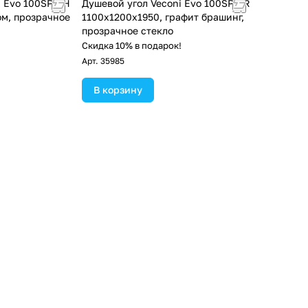
i Evo 100SP CH
Душевой угол Veconi Evo 100SP GR
ом, прозрачное
1100х1200x1950, графит брашинг,
прозрачное стекло
!
Скидка 10% в подарок!
Арт.
35985
В корзину