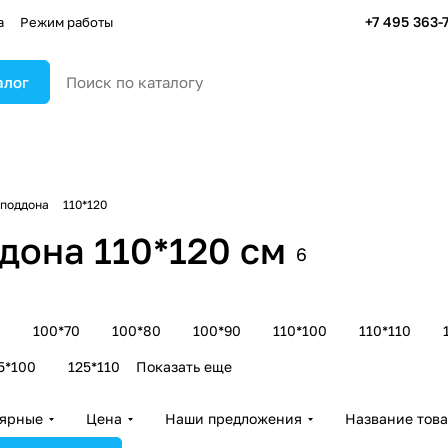
+7 495 363-
а
Режим работы
алог
 поддона
110*120
дона 110*120 см
6
0
100*70
100*80
100*90
110*100
110*110
5*100
125*110
Показать еще
лярные
Цена
Наши предложения
Название тов