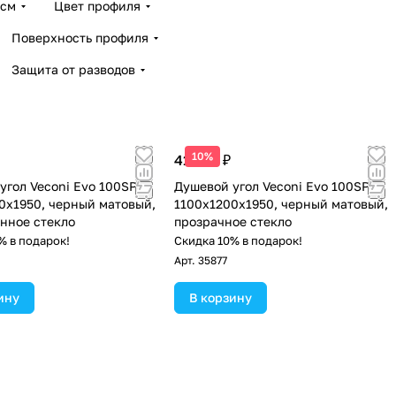
 см
Цвет профиля
Поверхность профиля
Защита от разводов
10%
41 653 ₽
угол Veconi Evo 100SP B
Душевой угол Veconi Evo 100SP B
0x1950, черный матовый,
1100х1200x1950, черный матовый,
нное стекло
прозрачное стекло
% в подарок!
Скидка 10% в подарок!
Арт.
35877
ину
В корзину