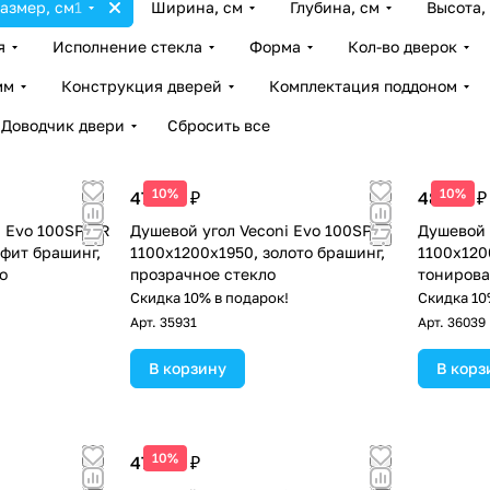
азмер, см
1
Ширина, см
Глубина, см
Высота,
я
Исполнение стекла
Форма
Кол-во дверок
мм
Конструкция дверей
Комплектация поддоном
Доводчик двери
Сбросить все
10%
10%
47 146 ₽
48 715 ₽
i Evo 100SP GR
Душевой угол Veconi Evo 100SP G
Душевой 
афит брашинг,
1100х1200x1950, золото брашинг,
1100х120
о
прозрачное стекло
тонирова
!
Скидка 10% в подарок!
Скидка 10
Арт.
35931
Арт.
36039
В корзину
В корз
10%
47 146 ₽