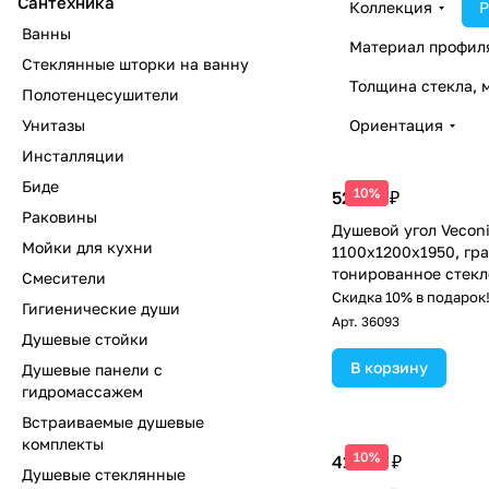
Сантехника
Коллекция
Р
Ванны
Материал профил
Стеклянные шторки на ванну
Толщина стекла, 
Полотенцесушители
Унитазы
Ориентация
Инсталляции
Биде
10%
52 671 ₽
Раковины
Душевой угол Vecon
Мойки для кухни
1100х1200x1950, гр
тонированное стекл
Смесители
Скидка 10% в подарок
Гигиенические души
Арт.
36093
Душевые стойки
В корзину
Душевые панели с
гидромассажем
Встраиваемые душевые
комплекты
10%
41 653 ₽
Душевые стеклянные