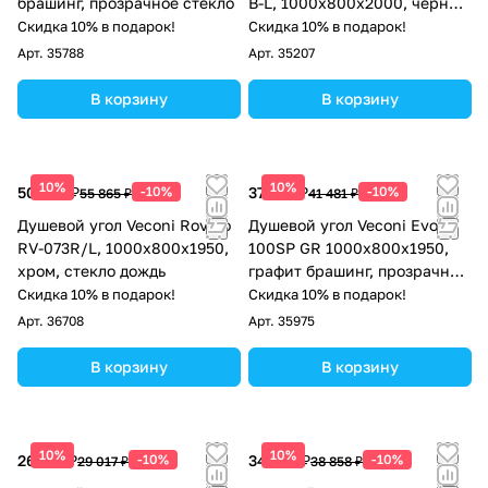
брашинг, прозрачное стекло
B-L, 1000х800x2000, черный
матовый, стекло прозрачное
Скидка 10% в подарок!
Скидка 10% в подарок!
Арт.
35788
Арт.
35207
В корзину
В корзину
10%
10%
50 279 ₽
-10%
37 333 ₽
-10%
55 865 ₽
41 481 ₽
Душевой угол Veconi Rovigo
Душевой угол Veconi Evo
RV-073R/L, 1000х800х1950,
100SP GR 1000х800x1950,
хром, стекло дождь
графит брашинг, прозрачное
стекло
Скидка 10% в подарок!
Скидка 10% в подарок!
Арт.
36708
Арт.
35975
В корзину
В корзину
10%
10%
26 115 ₽
-10%
34 972 ₽
-10%
29 017 ₽
38 858 ₽