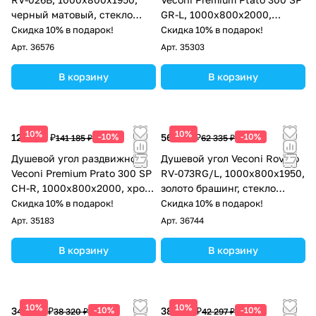
черный матовый, стекло
GR-L, 1000х800x2000,
прозрачное
брашированный графит,
Скидка 10% в подарок!
Скидка 10% в подарок!
стекло прозрачное
Арт.
36576
Арт.
35303
В корзину
В корзину
10%
10%
127 067 ₽
-10%
56 102 ₽
-10%
141 185 ₽
62 335 ₽
Душевой угол раздвижной
Душевой угол Veconi Rovigo
Veconi Premium Prato 300 SP
RV-073RG/L, 1000х800х1950,
CH-R, 1000х800x2000, хром,
золото брашинг, стекло
стекло прозрачное
дождь
Скидка 10% в подарок!
Скидка 10% в подарок!
Арт.
35183
Арт.
36744
В корзину
В корзину
10%
10%
34 488 ₽
-10%
38 067 ₽
-10%
38 320 ₽
42 297 ₽