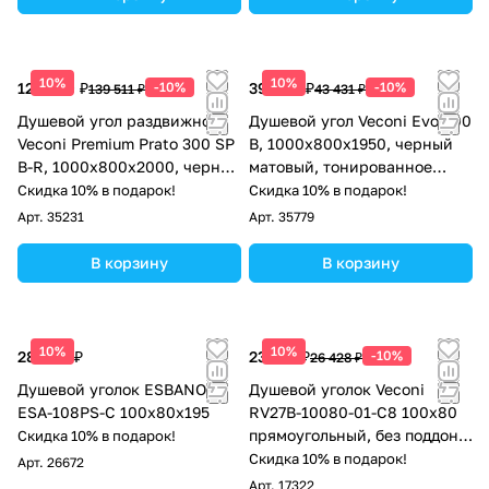
10%
10%
125 560 ₽
-10%
39 088 ₽
-10%
139 511 ₽
43 431 ₽
Душевой угол раздвижной
Душевой угол Veconi Evo 300
Veconi Premium Prato 300 SP
B, 1000х800x1950, черный
B-R, 1000х800x2000, черный
матовый, тонированное
матовый, стекло прозрачное
матовое стекло
Скидка 10% в подарок!
Скидка 10% в подарок!
Арт.
35231
Арт.
35779
В корзину
В корзину
10%
10%
28 688 ₽
23 785 ₽
-10%
26 428 ₽
Душевой уголок ESBANO
Душевой уголок Veconi
ESA-108PS-C 100х80х195
RV27B-10080-01-C8 100х80
прямоугольный, без поддона,
Скидка 10% в подарок!
прозрачное стекло, черный
Скидка 10% в подарок!
Арт.
26672
матовый
Арт.
17322