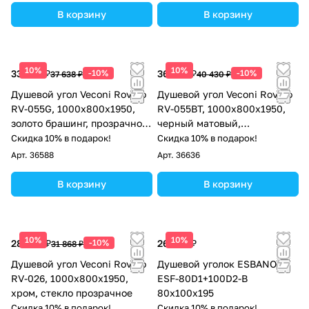
В корзину
В корзину
10%
10%
33 874 ₽
-10%
36 387 ₽
-10%
37 638 ₽
40 430 ₽
Душевой угол Veconi Rovigo
Душевой угол Veconi Rovigo
RV-055G, 1000х800х1950,
RV-055BT, 1000х800х1950,
золото брашинг, прозрачное
черный матовый,
стекло
тонированное стекло
Скидка 10% в подарок!
Скидка 10% в подарок!
Арт.
36588
Арт.
36636
В корзину
В корзину
10%
10%
28 681 ₽
-10%
26 138 ₽
31 868 ₽
Душевой угол Veconi Rovigo
Душевой уголок ESBANO
RV-026, 1000х800х1950,
ESF-80D1+100D2-B
хром, стекло прозрачное
80х100х195
Скидка 10% в подарок!
Скидка 10% в подарок!