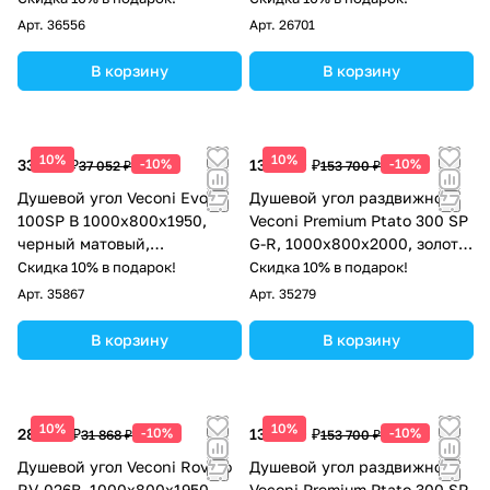
Арт.
36556
Арт.
26701
В корзину
В корзину
10%
10%
33 347 ₽
-10%
138 330 ₽
-10%
37 052 ₽
153 700 ₽
Душевой угол Veconi Evo
Душевой угол раздвижной
100SP B 1000х800x1950,
Veconi Premium Ptato 300 SP
черный матовый,
G-R, 1000х800x2000, золото
прозрачное стекло
брашированный, стекло
Скидка 10% в подарок!
Скидка 10% в подарок!
прозрачное
Арт.
35867
Арт.
35279
В корзину
В корзину
10%
10%
28 681 ₽
-10%
138 330 ₽
-10%
31 868 ₽
153 700 ₽
Душевой угол Veconi Rovigo
Душевой угол раздвижной
RV-026B, 1000х800х1950,
Veconi Premium Ptato 300 SP