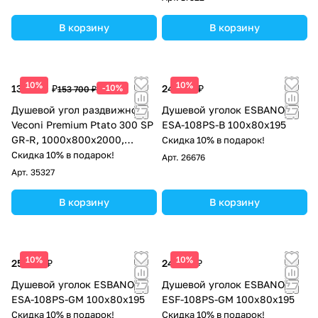
В корзину
В корзину
10%
10%
138 330 ₽
-10%
24 863 ₽
153 700 ₽
Душевой угол раздвижной
Душевой уголок ESBANO
Veconi Premium Ptato 300 SP
ESA-108PS-B 100х80х195
GR-R, 1000х800x2000,
Скидка 10% в подарок!
брашированный графит,
Скидка 10% в подарок!
Арт.
26676
стекло прозрачное
Арт.
35327
В корзину
В корзину
10%
10%
25 500 ₽
24 225 ₽
Душевой уголок ESBANO
Душевой уголок ESBANO
ESA-108PS-GM 100х80х195
ESF-108PS-GM 100х80х195
Скидка 10% в подарок!
Скидка 10% в подарок!