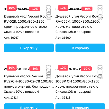
10%
10%
33 434 ₽
-10%
36 387 ₽
-10%
37 149 ₽
40 430 ₽
Душевой угол Veconi Rovigo
Душевой угол Veconi Rovigo
RV-028, 1000х800х1950,
RV-055M, 1000х800х1950,
хром, прозрачное стекло
хром, матовое стекло
Скидка 10% в подарок!
Скидка 10% в подарок!
Арт.
36767
Арт.
36660
В корзину
В корзину
10%
10%
25 927 ₽
-10%
33 347 ₽
-10%
28 808 ₽
37 052 ₽
Душевой уголок Veconi
Душевой угол Veconi Evo
RV27CH-10080-02-C8 100х80
100SP CH 1000х800x1950,
прямоугольный, без поддона,
хром, прозрачное стекло
матовое стекло, хром
Скидка 10% в подарок!
Скидка 10% в подарок!
Арт.
17314
Арт.
35813
В корзину
В корзину