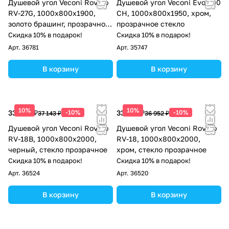
Душевой угол Veconi Rovigo
Душевой угол Veconi Evo 200
RV-27G, 1000x800x1900,
CH, 1000х800x1950, хром,
золото брашинг, прозрачное
прозрачное стекло
стекло
Скидка 10% в подарок!
Скидка 10% в подарок!
Арт.
36781
Арт.
35747
В корзину
В корзину
10%
10%
33 429 ₽
-10%
33 257 ₽
-10%
37 143 ₽
36 952 ₽
Душевой угол Veconi Rovigo
Душевой угол Veconi Rovigo
RV-18B, 1000х800х2000,
RV-18, 1000х800х2000,
черный, стекло прозрачное
хром, стекло прозрачное
Скидка 10% в подарок!
Скидка 10% в подарок!
Арт.
36524
Арт.
36520
В корзину
В корзину