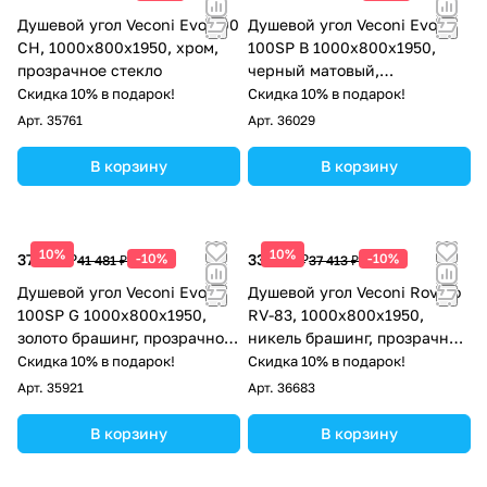
Душевой угол Veconi Evo 300
Душевой угол Veconi Evo
CH, 1000х800x1950, хром,
100SP B 1000х800x1950,
прозрачное стекло
черный матовый,
тонированное стекло
Скидка 10% в подарок!
Скидка 10% в подарок!
Арт.
35761
Арт.
36029
В корзину
В корзину
10%
10%
37 333 ₽
-10%
33 672 ₽
-10%
41 481 ₽
37 413 ₽
Душевой угол Veconi Evo
Душевой угол Veconi Rovigo
100SP G 1000х800x1950,
RV-83, 1000х800х1950,
золото брашинг, прозрачное
никель брашинг, прозрачное
стекло
стекло
Скидка 10% в подарок!
Скидка 10% в подарок!
Арт.
35921
Арт.
36683
В корзину
В корзину