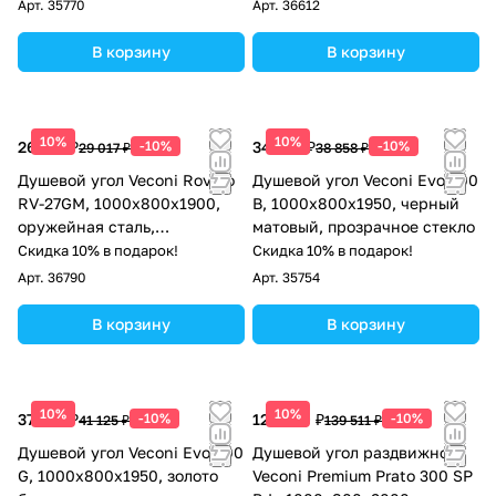
Арт.
35770
Арт.
36612
В корзину
В корзину
10%
10%
26 115 ₽
-10%
34 972 ₽
-10%
29 017 ₽
38 858 ₽
Душевой угол Veconi Rovigo
Душевой угол Veconi Evo 200
RV-27GM, 1000x800x1900,
B, 1000х800x1950, черный
оружейная сталь,
матовый, прозрачное стекло
прозрачное стекло
Скидка 10% в подарок!
Скидка 10% в подарок!
Арт.
36790
Арт.
35754
В корзину
В корзину
10%
10%
37 013 ₽
-10%
125 560 ₽
-10%
41 125 ₽
139 511 ₽
Душевой угол Veconi Evo 300
Душевой угол раздвижной
G, 1000х800x1950, золото
Veconi Premium Prato 300 SP