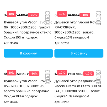
10%
10%
37 013 ₽
-10%
56 102 ₽
-10%
41 125 ₽
62 335 ₽
Душевой угол Veconi Evo 300
Душевой угол Veconi Rovigo
GR, 1000х800x1950, графит
RV-073RG/R,
брашинг, прозрачное стекло
1000х800х1950, золото
брашинг, стекло дождь
Скидка 10% в подарок!
Скидка 10% в подарок!
Арт.
35797
Арт.
36756
В корзину
В корзину
10%
10%
45 197 ₽
-10%
138 330 ₽
-10%
50 219 ₽
153 700 ₽
Душевой угол Veconi Rovigo
Душевой угол раздвижной
RV-073G, 1000х800х1950,
Veconi Premium Ptato 300 SP
золото брашинг, прозрачное
G-L, 1000х800x2000, золото
стекло
брашированный, стекло
Скидка 10% в подарок!
Скидка 10% в подарок!
прозрачное
Арт.
36732
Арт.
35255