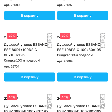
Арт.
26680
Арт.
26697
В корзину
В корзину
10%
10%
27 413 ₽
24 225 ₽
Душевой уголок ESBANO
Душевой уголок ESBANO
ESF-80D1+100D2-C
ESF-108PS-C 100х80х195
80х100х195
Скидка 10% в подарок!
Скидка 10% в подарок!
Арт.
26689
Арт.
26704
В корзину
В корзину
10%
10%
23 588 ₽
24 225 ₽
Душевой уголок ESBANO
Душевой уголок ESBANO
ESS-108PS-B 100х80х195
ESS-108PS-C 100х80х195