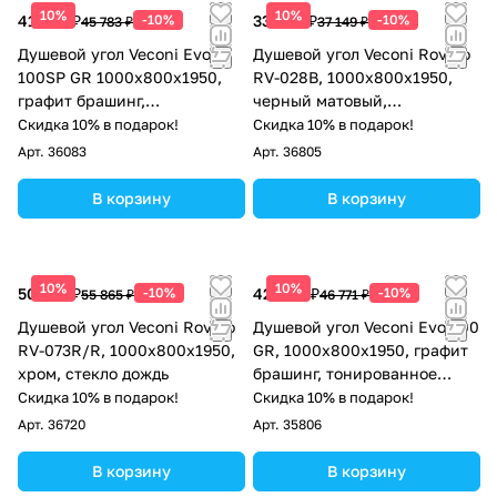
10%
10%
41 205 ₽
-10%
33 434 ₽
-10%
45 783 ₽
37 149 ₽
Душевой угол Veconi Evo
Душевой угол Veconi Rovigo
100SP GR 1000х800x1950,
RV-028B, 1000х800х1950,
графит брашинг,
черный матовый,
тонированное стекло
прозрачное стекло
Скидка 10% в подарок!
Скидка 10% в подарок!
Арт.
36083
Арт.
36805
В корзину
В корзину
10%
10%
50 279 ₽
-10%
42 094 ₽
-10%
55 865 ₽
46 771 ₽
Душевой угол Veconi Rovigo
Душевой угол Veconi Evo 300
RV-073R/R, 1000х800х1950,
GR, 1000х800x1950, графит
хром, стекло дождь
брашинг, тонированное
матовое стекло
Скидка 10% в подарок!
Скидка 10% в подарок!
Арт.
36720
Арт.
35806
В корзину
В корзину