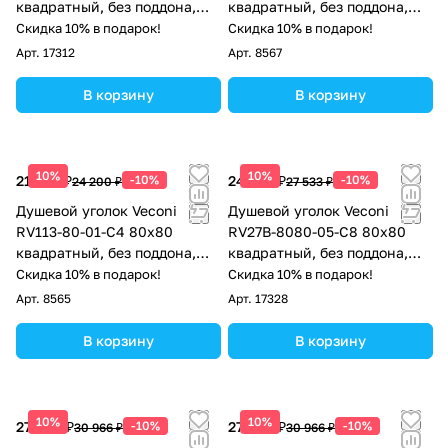
квадратный, без поддона,
квадратный, без поддона,
матовое стекло, хром
прозрачное стекло, черный
Скидка 10% в подарок!
Скидка 10% в подарок!
матовый
Арт.
17312
Арт.
8567
В корзину
В корзину
10%
10%
21 780 ₽
-10%
24 780 ₽
-10%
24 200 ₽
27 533 ₽
Душевой уголок Veconi
Душевой уголок Veconi
RV113-80-01-C4 80х80
RV27B-8080-05-C8 80х80
квадратный, без поддона,
квадратный, без поддона,
прозрачное стекло, хром
тонированное стекло,
Скидка 10% в подарок!
Скидка 10% в подарок!
черный матовый
Арт.
8565
Арт.
17328
В корзину
В корзину
10%
10%
27 869 ₽
-10%
27 869 ₽
-10%
30 966 ₽
30 966 ₽