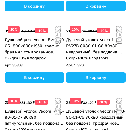
В корзину
В корзину
10%
10%
39 342 ₽
-10%
21 685 ₽
-10%
43 713 ₽
24 094 ₽
Душевой угол Veconi Evo 300
Душевой уголок Veconi
GR, 800х800x1950, графит
RV27B-8080-01-C8 80х80
брашинг, тонированное
квадратный, без поддона,
матовое стекло
прозрачное стекло, черный
Скидка 10% в подарок!
Скидка 10% в подарок!
матовый
Арт.
35803
Арт.
17320
В корзину
В корзину
10%
10%
28 019 ₽
-10%
28 953 ₽
-10%
31 132 ₽
32 170 ₽
Душевой уголок Veconi RV35-
Душевой уголок Veconi RV13-
80-01-C7 80х80
80-01-C5 80х80 квадратный,
пятиугольный, без поддона,
без поддона, прозрачное
прозрачное стекло, хром
стекло, черный матовый
Скидка 10% в подарок!
Скидка 10% в подарок!