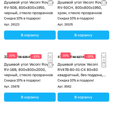
Душевой угол Veconi Rovigo
Душевой угол Veconi Rovigo
RV-50B, 800х800х1950,
RV-50CH, 800х800х1950,
черный, стекло прозрачное
хром, стекло прозрачное
Скидка 10% в подарок!
Скидка 10% в подарок!
Арт.
26123
Арт.
26105
В корзину
В корзину
10%
10%
32 072 ₽
-10%
41 964 ₽
-10%
35 635 ₽
46 627 ₽
Душевой угол Veconi Rovigo
Душевой уголок Veconi
RV-18B, 800x800x2000,
RV47B-80-01-C4 80x80
черный, стекло прозрачное
квадратный, без поддона,
прозрачное стекло, черный
Скидка 10% в подарок!
Скидка 10% в подарок!
матовый
Арт.
25878
Арт.
8562
В корзину
В корзину