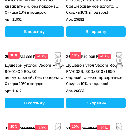
квадратный, без поддона,
брашированное золото,
прозрачное стекло, черный
стекло прозрачное
Скидка 10% в подарок!
Скидка 10% в подарок!
матовый
Арт.
11951
Арт.
25892
В корзину
В корзину
10%
10%
29 957 ₽
-10%
36 005 ₽
-10%
33 286 ₽
40 005 ₽
Душевой уголок Veconi RV36-
Душевой угол Veconi Rovigo
80-01-C5 80х80
RV-033B, 800х800х1950
пятиугольный, без поддона,
черный, стекло прозрачное
прозрачное стекло, хром
Скидка 10% в подарок!
Скидка 10% в подарок!
Арт.
11617
Арт.
26023
В корзину
В корзину
10%
10%
31 401 ₽
-10%
21 685 ₽
-10%
34 890 ₽
24 094 ₽