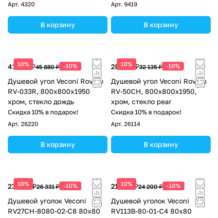
матовый
Арт.
4320
Арт.
9419
В корзину
В корзину
10%
10%
41 292 ₽
-10%
28 922 ₽
-10%
45 880 ₽
32 135 ₽
Душевой угол Veconi Rovigo
Душевой угол Veconi Rovigo
RV-033R, 800х800х1950
RV-50CH, 800х800х1950,
хром, стекло дождь
хром, стекло pear
Скидка 10% в подарок!
Скидка 10% в подарок!
Арт.
26220
Арт.
26114
В корзину
В корзину
10%
10%
23 698 ₽
-10%
21 780 ₽
-10%
26 331 ₽
24 200 ₽
Душевой уголок Veconi
Душевой уголок Veconi
RV27CH-8080-02-C8 80х80
RV113B-80-01-C4 80х80