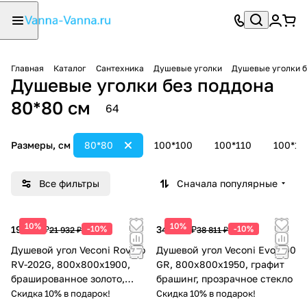
Главная
Каталог
Сантехника
Душевые уголки
Душевые уголки б
Душевые уголки без поддона
80*80 см
64
Размеры, см
80*80
100*100
100*110
100*12
Все фильтры
Сначала популярные
10%
10%
19 739 ₽
-10%
34 930 ₽
-10%
21 932 ₽
38 811 ₽
Душевой угол Veconi Rovigo
Душевой угол Veconi Evo 300
RV-202G, 800x800x1900,
GR, 800х800x1950, графит
брашированное золото,
брашинг, прозрачное стекло
прозрачное стекло
Скидка 10% в подарок!
Скидка 10% в подарок!