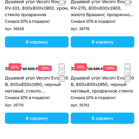
Душевой угол Veconi Rovigo
Душевой угол Veconi Rovigo
RV-101, 800x800x1900, хром,
RV-27G, 800x800x1900,
стекло прозрачное
золото брашинг, прозрачное
стекло
Скидка 10% в подарок!
Скидка 10% в подарок!
Арт.
36518
Арт.
36778
В корзину
В корзину
10%
10%
36 531 ₽
-10%
32 927 ₽
-10%
40 590 ₽
36 585 ₽
Душевой угол Veconi Evo 300
Душевой угол Veconi Evo 200
B, 800х800x1950, черный
B, 800х800x1950, черный
матовый, стекло
матовый, прозрачное стекло
тонированное матовое
Скидка 10% в подарок!
Скидка 10% в подарок!
Арт.
35776
Арт.
35751
В корзину
В корзину