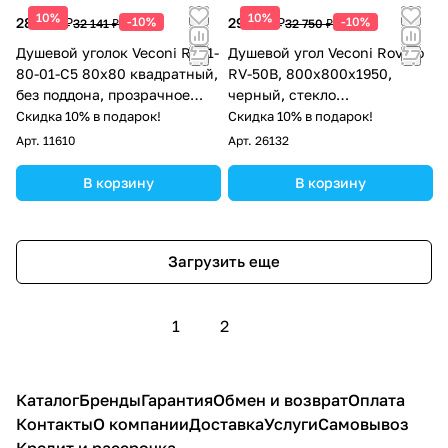
10%
10%
28 927 ₽
-10%
29 475 ₽
-10%
32 141 ₽
32 750 ₽
Душевой уголок Veconi RV11-
Душевой угол Veconi Rovigo
80-01-C5 80х80 квадратный,
RV-50B, 800х800х1950,
без поддона, прозрачное
черный, стекло
стекло, хром
тонированное
Скидка 10% в подарок!
Скидка 10% в подарок!
Арт.
11610
Арт.
26132
В корзину
В корзину
Загрузить еще
1
2
Каталог
Бренды
Гарантия
Обмен и возврат
Оплата
Контакты
О компании
Доставка
Услуги
Самовывоз