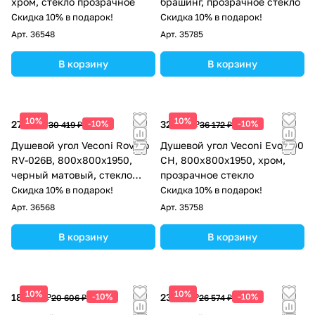
хром, стекло прозрачное
брашинг, прозрачное стекло
Скидка 10% в подарок!
Скидка 10% в подарок!
Арт.
36548
Арт.
35785
В корзину
В корзину
10%
10%
27 377 ₽
-10%
32 555 ₽
-10%
30 419 ₽
36 172 ₽
Душевой угол Veconi Rovigo
Душевой угол Veconi Evo 300
RV-026B, 800х800х1950,
CH, 800х800x1950, хром,
черный матовый, стекло
прозрачное стекло
прозрачное
Скидка 10% в подарок!
Скидка 10% в подарок!
Арт.
36568
Арт.
35758
В корзину
В корзину
10%
10%
18 545 ₽
-10%
23 917 ₽
-10%
20 606 ₽
26 574 ₽