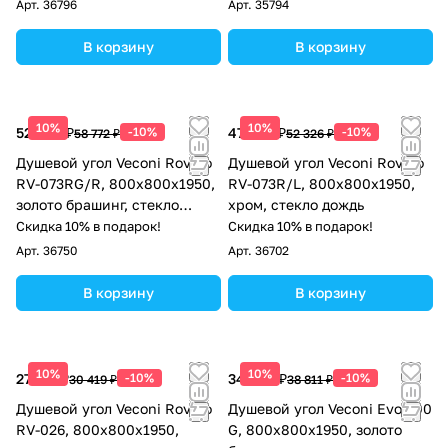
Арт.
36796
Арт.
35794
В корзину
В корзину
10%
10%
52 895 ₽
-10%
47 093 ₽
-10%
58 772 ₽
52 326 ₽
Душевой угол Veconi Rovigo
Душевой угол Veconi Rovigo
RV-073RG/R, 800х800х1950,
RV-073R/L, 800х800х1950,
золото брашинг, стекло
хром, стекло дождь
дождь
Скидка 10% в подарок!
Скидка 10% в подарок!
Арт.
36750
Арт.
36702
В корзину
В корзину
10%
10%
27 377 ₽
-10%
34 930 ₽
-10%
30 419 ₽
38 811 ₽
Душевой угол Veconi Rovigo
Душевой угол Veconi Evo 300
RV-026, 800х800х1950,
G, 800х800x1950, золото