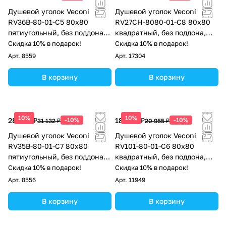
Душевой уголок Veconi
Душевой уголок Veconi
RV36B-80-01-C5 80х80
RV27CH-8080-01-C8 80х80
пятиугольный, без поддона,
квадратный, без поддона,
прозрачное стекло, черный
прозрачное стекло, хром
Скидка 10% в подарок!
Скидка 10% в подарок!
матовый
Арт.
8559
Арт.
17304
В корзину
В корзину
10%
10%
28 019 ₽
-10%
18 860 ₽
-10%
31 132 ₽
20 955 ₽
Душевой уголок Veconi
Душевой уголок Veconi
RV35B-80-01-C7 80х80
RV101-80-01-C6 80x80
пятиугольный, без поддона,
квадратный, без поддона,
прозрачное стекло, черный
прозрачное стекло, хром
Скидка 10% в подарок!
Скидка 10% в подарок!
матовый
Арт.
8556
Арт.
11949
В корзину
В корзину