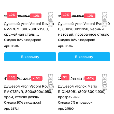
10%
10%
23 917 ₽
-10%
32 555 ₽
-10%
26 574 ₽
36 172 ₽
Душевой угол Veconi Rovigo
Душевой угол Veconi Evo 300
RV-27GM, 800x800x1900,
B, 800х800x1950, черный
оружейная сталь,
матовый, прозрачное стекло
прозрачное стекло
Скидка 10% в подарок!
Скидка 10% в подарок!
Арт.
36787
Арт.
35767
В корзину
В корзину
10%
5%
47 093 ₽
-10%
12 982 ₽
-10%
52 326 ₽
14 424 ₽
Душевой угол Veconi Rovigo
Душевой уголок Mario
RV-073R/R, 800х800х1950,
RIO1480B1 (800*800*1900)
хром, стекло дождь
прозрачный
Скидка 10% в подарок!
Скидка 5% в подарок!
Арт.
36714
Арт.
27590