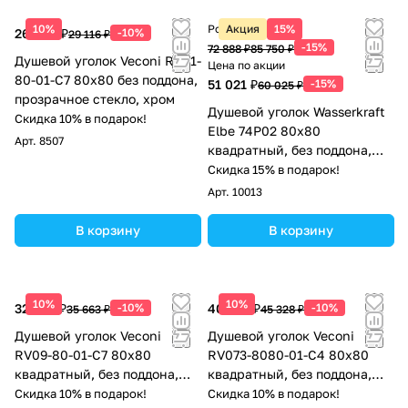
10%
Розничная цена
Акция
15%
26 204 ₽
-10%
29 116 ₽
-15%
72 888 ₽
85 750 ₽
Душевой уголок Veconi RV01-
Цена по акции
80-01-C7 80х80 без поддона,
51 021 ₽
-15%
60 025 ₽
прозрачное стекло, хром
Душевой уголок Wasserkraft
Скидка 10% в подарок!
Elbe 74P02 80х80
Арт.
8507
квадратный, без поддона,
прозрачное стекло, черный
Скидка 15% в подарок!
Арт.
10013
В корзину
В корзину
10%
10%
32 097 ₽
-10%
40 795 ₽
-10%
35 663 ₽
45 328 ₽
Душевой уголок Veconi
Душевой уголок Veconi
RV09-80-01-C7 80х80
RV073-8080-01-C4 80х80
квадратный, без поддона,
квадратный, без поддона,
прозрачное стекло, черный
прозрачное стекло, хром
Скидка 10% в подарок!
Скидка 10% в подарок!