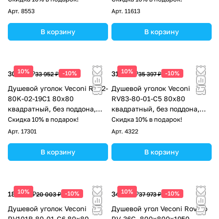
Арт.
8553
Арт.
11613
В корзину
В корзину
10%
10%
30 557 ₽
-10%
31 857 ₽
-10%
33 952 ₽
35 397 ₽
Душевой уголок Veconi RV22-
Душевой уголок Veconi
80K-02-19C1 80х80
RV83-80-01-C5 80х80
квадратный, без поддона,
квадратный, без поддона,
прозрачное стекло, хром
прозрачное стекло,
Скидка 10% в подарок!
Скидка 10% в подарок!
брашированный алюминий
Арт.
17301
Арт.
4322
В корзину
В корзину
10%
10%
18 003 ₽
-10%
34 176 ₽
-10%
20 003 ₽
37 973 ₽
Душевой уголок Veconi
Душевой угол Veconi Rovigo
RV101B-80-01-C6 80x80
RV-36G, 800x800x1950,