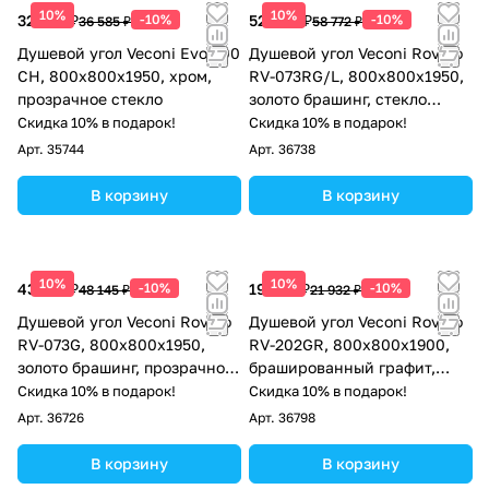
10%
10%
32 927 ₽
-10%
52 895 ₽
-10%
36 585 ₽
58 772 ₽
Душевой угол Veconi Evo 200
Душевой угол Veconi Rovigo
CH, 800х800x1950, хром,
RV-073RG/L, 800х800х1950,
прозрачное стекло
золото брашинг, стекло
дождь
Скидка 10% в подарок!
Скидка 10% в подарок!
Арт.
35744
Арт.
36738
В корзину
В корзину
10%
10%
43 331 ₽
-10%
19 739 ₽
-10%
48 145 ₽
21 932 ₽
Душевой угол Veconi Rovigo
Душевой угол Veconi Rovigo
RV-073G, 800х800х1950,
RV-202GR, 800x800x1900,
золото брашинг, прозрачное
брашированный графит,
стекло
прозрачное стекло
Скидка 10% в подарок!
Скидка 10% в подарок!
Арт.
36726
Арт.
36798
В корзину
В корзину