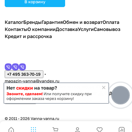
В корзину
Каталог
Бренды
Гарантия
Обмен и возврат
Оплата
Контакты
О компании
Доставка
Услуги
Самовывоз
Кредит и рассрочка
+7 495 363-70-19
magazin-vanna@yandex.ru
г. Москва, Митино, улица Пятницкое шоссе 47
Нет
скидки
на товар?
Звоните, сделаем!
Или получите скидку при
оформлении заказа через корзину!
Темная тема
Конфиденциальность
Оферта
© 2011 - 2026 Vanna-vanna.ru