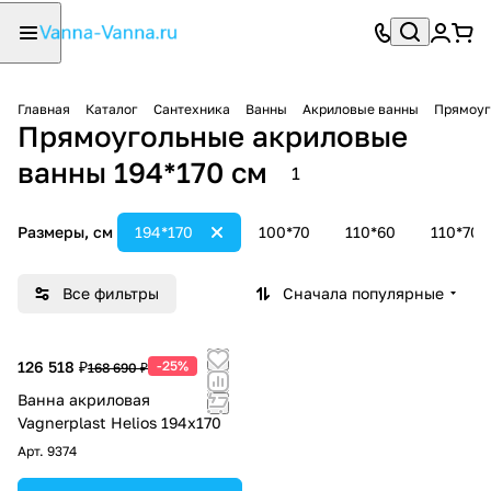
Главная
Каталог
Сантехника
Ванны
Акриловые ванны
Прямоуг
Прямоугольные акриловые
ванны 194*170 см
1
Размеры, см
194*170
100*70
110*60
110*70
Все фильтры
Сначала популярные
126 518 ₽
-25%
168 690 ₽
Ванна акриловая
Vagnerplast Helios 194х170
Арт.
9374