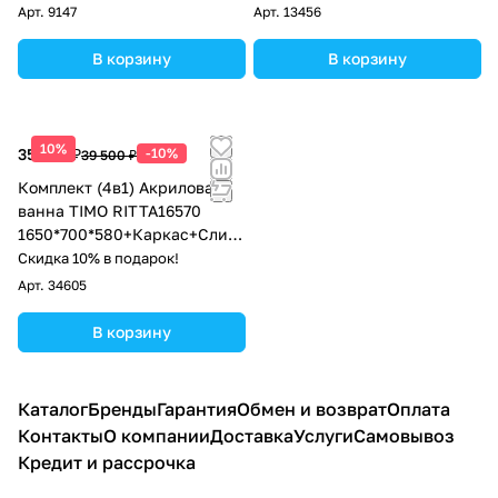
Арт.
9147
Арт.
13456
В корзину
В корзину
10%
35 550 ₽
-10%
39 500 ₽
Комплект (4в1) Акриловая
ванна TIMO RITTA16570
1650*700*580+Каркас+Слив-
перелив+Фронтальная
Скидка 10% в подарок!
панель
Арт.
34605
В корзину
Каталог
Бренды
Гарантия
Обмен и возврат
Оплата
Контакты
О компании
Доставка
Услуги
Самовывоз
Кредит и рассрочка