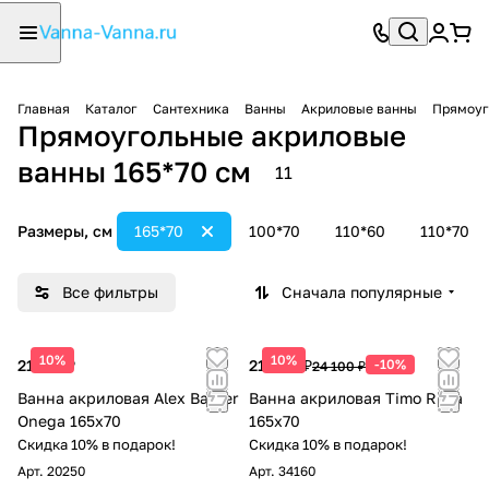
Главная
Каталог
Сантехника
Ванны
Акриловые ванны
Прямоуг
Прямоугольные акриловые
ванны 165*70 см
11
Размеры, см
165*70
100*70
110*60
110*70
Все фильтры
Сначала популярные
10%
10%
21 175 ₽
21 690 ₽
-10%
24 100 ₽
Ванна акриловая Alex Baitler
Ванна акриловая Timo Ritta
Onega 165x70
165х70
Скидка 10% в подарок!
Скидка 10% в подарок!
Арт.
20250
Арт.
34160