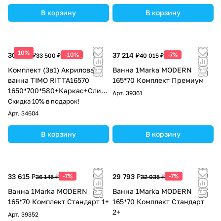
В корзину
В корзину
10%
30 150 ₽
-10%
37 214 ₽
-7%
33 500 ₽
40 015 ₽
Комплект (3в1) Акриловая
Ванна 1Marka MODERN
ванна TIMO RITTA16570
165*70 Комплект Премиум
1650*700*580+Каркас+Слив-
Арт.
39361
перелив
Скидка 10% в подарок!
Арт.
34604
В корзину
В корзину
33 615 ₽
-7%
29 793 ₽
-7%
36 145 ₽
32 035 ₽
Ванна 1Marka MODERN
Ванна 1Marka MODERN
165*70 Комплект Стандарт 1+
165*70 Комплект Стандарт
2+
Арт.
39352