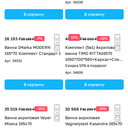
Арт.
39339
В корзину
В корзину
10%
26 193 ₽
-7%
40 500 ₽
-10%
28 165 ₽
45 000 ₽
Ванна 1Marka MODERN
Комплект (5в1) Акриловая
165*70 Комплект Стандарт 1
ванна TIMO RITTA16570
1650*700*580+Каркас+Слив-
Арт.
39331
перелив+Фронтальная
Скидка 10% в подарок!
панель+Торцевая панель
Арт.
34606
В корзину
В корзину
35 019 ₽
-10%
30 968 ₽
-25%
38 910 ₽
41 290 ₽
Ванна акриловая Vayer
Ванна акриловая
Milana 165x70
Vagnerplast Kasandra 165x70