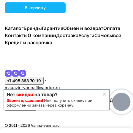
В корзину
Каталог
Бренды
Гарантия
Обмен и возврат
Оплата
Контакты
О компании
Доставка
Услуги
Самовывоз
Кредит и рассрочка
+7 495 363-70-19
magazin-vanna@yandex.ru
г. Москва, Митино, улица Пятницкое шоссе 47
Нет
скидки
на товар?
Звоните, сделаем!
Или получите скидку при
оформлении заказа через корзину!
Темная тема
Конфиденциальность
Оферта
© 2011 - 2026 Vanna-vanna.ru