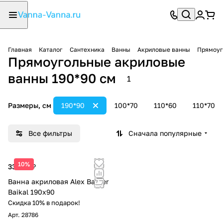
Главная
Каталог
Сантехника
Ванны
Акриловые ванны
Прямоуг
Прямоугольные акриловые
ванны 190*90 см
1
Размеры, см
190*90
100*70
110*60
110*70
Все фильтры
Сначала популярные
10%
33 763 ₽
Ванна акриловая Alex Baitler
Baikal 190х90
Скидка 10% в подарок!
Арт.
28786