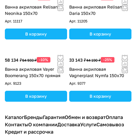
Ванна акриловая Relisan
Ванна акриловая Relisan
Neonika 150х70
Daria 150х70
Арт.
11117
Арт.
11205
В корзину
В корзину
58 134 ₽
-10%
33 143 ₽
-25%
64 593 ₽
44 190 ₽
Ванна акриловая Vayer
Ванна акриловая
Boomerang 150x70 прямая
Vagnerplast Nymfa 150x70
Арт.
9123
Арт.
9377
В корзину
В корзину
Каталог
Бренды
Гарантия
Обмен и возврат
Оплата
Контакты
О компании
Доставка
Услуги
Самовывоз
Кредит и рассрочка