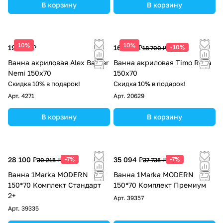
В корзину
В корзину
10%
10%
19 419 ₽
16 830 ₽
-10%
18 700 ₽
Ванна акриловая Alex Baitler
Ванна акриловая Timo Roha
Nemi 150x70
150x70
Скидка 10% в подарок!
Скидка 10% в подарок!
Арт.
4271
Арт.
20629
В корзину
В корзину
28 100 ₽
-7%
35 094 ₽
-7%
30 215 ₽
37 735 ₽
Ванна 1Marka MODERN
Ванна 1Marka MODERN
150*70 Комплект Стандарт
150*70 Комплект Премиум
2+
Арт.
39357
Арт.
39335