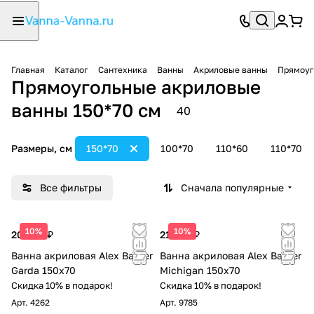
Главная
Каталог
Сантехника
Ванны
Акриловые ванны
Прямоуг
Прямоугольные акриловые
ванны 150*70 см
40
Размеры, см
150*70
100*70
110*60
110*70
Все фильтры
Сначала популярные
10%
10%
20 868 ₽
21 344 ₽
Ванна акриловая Alex Baitler
Ванна акриловая Alex Baitler
Garda 150x70
Michigan 150x70
Скидка 10% в подарок!
Скидка 10% в подарок!
Арт.
4262
Арт.
9785