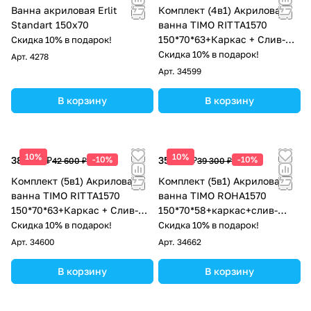
Ванна акриловая Erlit
Комплект (4в1) Акриловая
Standart 150x70
ванна TIMO RITTA1570
150*70*63+Каркас + Слив-
Скидка 10% в подарок!
перелив+Фронтальная
Скидка 10% в подарок!
Арт.
4278
панель
Арт.
34599
В корзину
В корзину
10%
10%
38 340 ₽
-10%
35 370 ₽
-10%
42 600 ₽
39 300 ₽
Комплект (5в1) Акриловая
Комплект (5в1) Акриловая
ванна TIMO RITTA1570
ванна TIMO ROHA1570
150*70*63+Каркас + Слив-
150*70*58+каркас+слив-
перелив+Фронтальная
перелив+фронтальная
Скидка 10% в подарок!
Скидка 10% в подарок!
панель+Торцевая панель
панель+торцевая панель
Арт.
34600
Арт.
34662
В корзину
В корзину