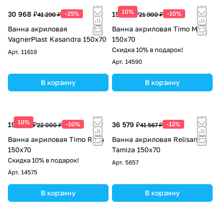
10%
30 968 ₽
-25%
19 710 ₽
-10%
41 290 ₽
21 900 ₽
Ванна акриловая
Ванна акриловая Timo Mika
VagnerPlast Kasandra 150x70
150x70
Скидка 10% в подарок!
Арт.
11619
Арт.
14590
В корзину
В корзину
10%
19 800 ₽
-10%
36 579 ₽
-12%
22 000 ₽
41 567 ₽
Ванна акриловая Timo Ritta
Ванна акриловая Relisan
150x70
Tamiza 150х70
Скидка 10% в подарок!
Арт.
5657
Арт.
14575
В корзину
В корзину