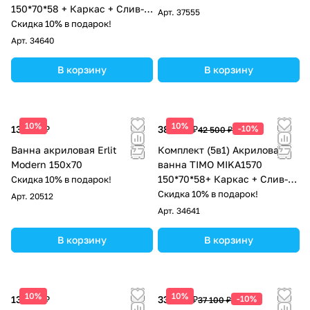
150*70*58 + Каркас + Слив-
Арт.
37555
перелив+Фронтальная
Скидка 10% в подарок!
панель
Арт.
34640
В корзину
В корзину
10%
10%
13 818 ₽
38 250 ₽
-10%
42 500 ₽
Ванна акриловая Erlit
Комплект (5в1) Акриловая
Modern 150x70
ванна TIMO MIKA1570
150*70*58+ Каркас + Слив-
Скидка 10% в подарок!
перелив+Фронтальная
Скидка 10% в подарок!
Арт.
20512
панель+Торцевая панель
Арт.
34641
В корзину
В корзину
10%
10%
13 302 ₽
33 390 ₽
-10%
37 100 ₽