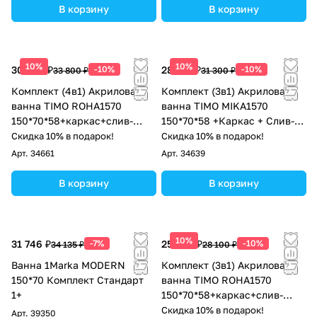
В корзину
В корзину
10%
10%
30 420 ₽
-10%
28 170 ₽
-10%
33 800 ₽
31 300 ₽
Комплект (4в1) Акриловая
Комплект (3в1) Акриловая
ванна TIMO ROHA1570
ванна TIMO MIKA1570
150*70*58+каркас+слив-
150*70*58 +Каркас + Слив-
перелив+фронтальная
перелив
Скидка 10% в подарок!
Скидка 10% в подарок!
панель
Арт.
34661
Арт.
34639
В корзину
В корзину
10%
31 746 ₽
-7%
25 290 ₽
-10%
34 135 ₽
28 100 ₽
Ванна 1Marka MODERN
Комплект (3в1) Акриловая
150*70 Комплект Стандарт
ванна TIMO ROHA1570
1+
150*70*58+каркас+слив-
перелив
Скидка 10% в подарок!
Арт.
39350