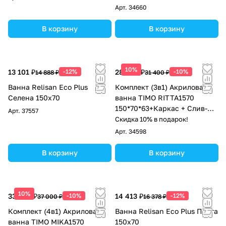
Арт.
34660
В корзину
В корзину
10%
13 101 ₽
-12%
28 260 ₽
-10%
14 888 ₽
31 400 ₽
Ванна Relisan Eco Plus
Комплект (3в1) Акриловая
Селена 150х70
ванна TIMO RITTA1570
150*70*63+Каркас + Слив-
Арт.
37557
перелив
Скидка 10% в подарок!
Арт.
34598
В корзину
В корзину
10%
33 300 ₽
-10%
14 413 ₽
-12%
37 000 ₽
16 378 ₽
Комплект (4в1) Акриловая
Ванна Relisan Eco Plus Прага
ванна TIMO MIKA1570
150х70