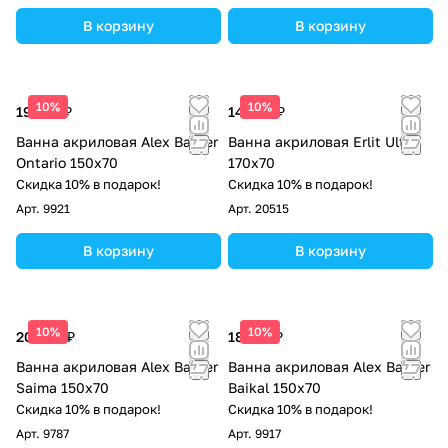
В корзину
В корзину
10%
10%
19 162 ₽
14 870 ₽
Ванна акриловая Alex Baitler
Ванна акриловая Erlit Ultra
Ontario 150x70
170x70
Скидка 10% в подарок!
Скидка 10% в подарок!
Арт.
9921
Арт.
20515
В корзину
В корзину
10%
10%
20 546 ₽
18 176 ₽
Ванна акриловая Alex Baitler
Ванна акриловая Alex Baitler
Saima 150x70
Baikal 150x70
Скидка 10% в подарок!
Скидка 10% в подарок!
Арт.
9787
Арт.
9917