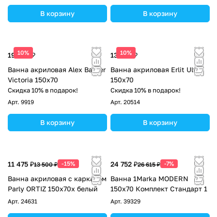
В корзину
В корзину
10%
10%
19 032 ₽
13 632 ₽
Ванна акриловая Alex Baitler
Ванна акриловая Erlit Ultra
Victoria 150x70
150x70
Скидка 10% в подарок!
Скидка 10% в подарок!
Арт.
9919
Арт.
20514
В корзину
В корзину
11 475 ₽
-15%
24 752 ₽
-7%
13 500 ₽
26 615 ₽
Ванна акриловая с каркасом
Ванна 1Marka MODERN
Parly ORTIZ 150x70x белый
150х70 Комплект Стандарт 1
Арт.
24631
Арт.
39329