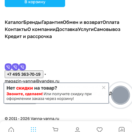
В корзину
Каталог
Бренды
Гарантия
Обмен и возврат
Оплата
Контакты
О компании
Доставка
Услуги
Самовывоз
Кредит и рассрочка
+7 495 363-70-19
magazin-vanna@yandex.ru
г. Москва, Митино, улица Пятницкое шоссе 47
Нет
скидки
на товар?
Звоните, сделаем!
Или получите скидку при
оформлении заказа через корзину!
Темная тема
Конфиденциальность
Оферта
© 2011 - 2026 Vanna-vanna.ru