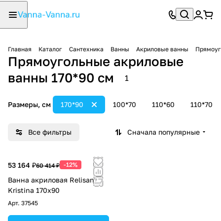
Главная
Каталог
Сантехника
Ванны
Акриловые ванны
Прямоуг
Прямоугольные акриловые
ванны 170*90 см
1
Размеры, см
170*90
100*70
110*60
110*70
Все фильтры
Сначала популярные
53 164 ₽
-12%
60 414 ₽
Ванна акриловая Relisan
Kristina 170х90
Арт.
37545