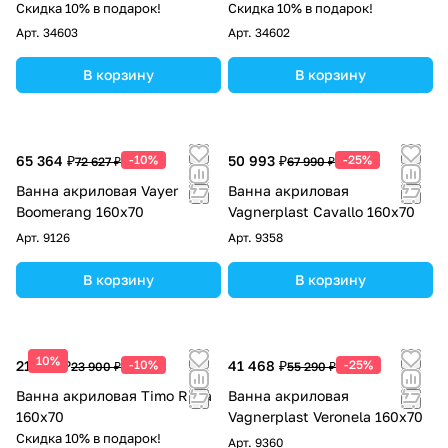
перелив+Фронтальная
перелив+Фронтальная
Скидка 10% в подарок!
Скидка 10% в подарок!
панель+Торцевая панель
панель
Арт.
34603
Арт.
34602
В корзину
В корзину
65 364 ₽
-10%
50 993 ₽
-25%
72 627 ₽
67 990 ₽
Ванна акриловая Vayer
Ванна акриловая
Boomerang 160x70
Vagnerplast Cavallo 160х70
Арт.
9126
Арт.
9358
В корзину
В корзину
10%
21 510 ₽
-10%
41 468 ₽
-25%
23 900 ₽
55 290 ₽
Ванна акриловая Timo Ritta
Ванна акриловая
160x70
Vagnerplast Veronela 160х70
Скидка 10% в подарок!
Арт.
9360