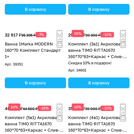
В корзину
В корзину
10%
32 917 ₽
-7%
29 970 ₽
-10%
35 395 ₽
33 300 ₽
Ванна 1Marka MODERN
Комплект (3в1) Акриловая
160*70 Комплект Стандарт
ванна TIMO RITTA1670
1+
160*70*63+Каркас + Слив-
перелив
Скидка 10% в подарок!
Арт.
39351
Арт.
34601
В корзину
В корзину
10%
10%
40 050 ₽
-10%
35 100 ₽
-10%
44 500 ₽
39 000 ₽
Комплект (5в1) Акриловая
Комплект (4в1) Акриловая
ванна TIMO RITTA1670
ванна TIMO RITTA1670
160*70*63+Каркас + Слив-
160*70*63+Каркас + Слив-