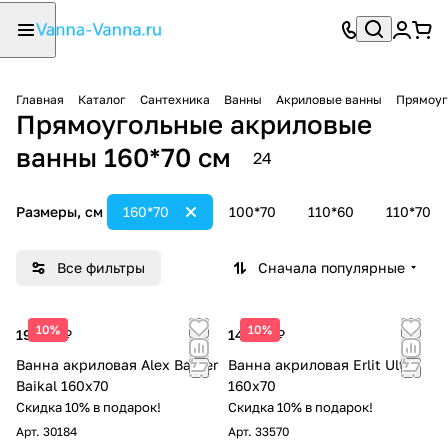
Главная
Каталог
Сантехника
Ванны
Акриловые ванны
Прямоуг
Прямоугольные акриловые
ванны 160*70 см
24
Размеры, см
160*70
100*70
110*60
110*70
Все фильтры
Сначала популярные
10%
10%
19 075 ₽
14 407 ₽
Ванна акриловая Alex Baitler
Ванна акриловая Erlit Ultra
Baikal 160x70
160x70
Скидка 10% в подарок!
Скидка 10% в подарок!
Арт.
30184
Арт.
33570