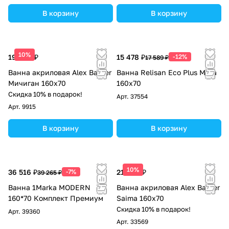
В корзину
В корзину
10%
19 604 ₽
15 478 ₽
-12%
17 589 ₽
Ванна акриловая Alex Baitler
Ванна Relisan Eco Plus Мега
Мичиган 160x70
160х70
Скидка 10% в подарок!
Арт.
37554
Арт.
9915
В корзину
В корзину
10%
36 516 ₽
-7%
21 849 ₽
39 265 ₽
Ванна 1Marka MODERN
Ванна акриловая Alex Baitler
160*70 Комплект Премиум
Saima 160x70
Скидка 10% в подарок!
Арт.
39360
Арт.
33569