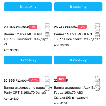
В корзину
В корзину
29 346 ₽
-7%
25 747 ₽
-7%
31 555 ₽
27 685 ₽
Ванна 1Marka MODERN
Ванна 1Marka MODERN
160*70 Комплект Стандарт
160*70 Комплект Стандарт 1
2+
Арт.
39330
Арт.
39338
В корзину
В корзину
10%
10 965 ₽
-15%
22 686 ₽
12 900 ₽
Ванна акриловая с каркасом
Ванна акриловая Alex Baitler
Parly ORTIZ 160x70 белый
Гарда 160x70 АВ3
Скидка 10% в подарок!
Арт.
24630
Арт.
4264