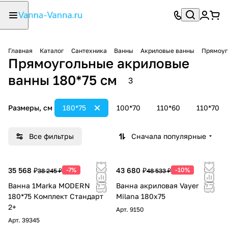
Главная
Каталог
Сантехника
Ванны
Акриловые ванны
Прямоуг
Прямоугольные акриловые
ванны 180*75 см
3
Размеры, см
180*75
100*70
110*60
110*70
Все фильтры
Сначала популярные
35 568 ₽
-7%
43 680 ₽
-10%
38 245 ₽
48 533 ₽
Ванна 1Marka MODERN
Ванна акриловая Vayer
180*75 Комплект Стандарт
Milana 180x75
2+
Арт.
9150
Арт.
39345