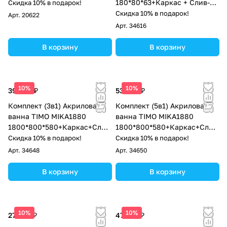
180*80*63+Каркас + Слив-
Скидка 10% в подарок!
перелив
Скидка 10% в подарок!
Арт.
20622
Арт.
34616
В корзину
В корзину
10%
10%
39 500 ₽
53 200 ₽
Комплект (3в1) Акриловая
Комплект (5в1) Акриловая
ванна TIMO MIKA1880
ванна TIMO MIKA1880
1800*800*580+Каркас+Слив
1800*800*580+Каркас+Слив
-перелив
-перелив+фронтальная
Скидка 10% в подарок!
Скидка 10% в подарок!
панель+торцевая панель
Арт.
34648
Арт.
34650
В корзину
В корзину
10%
10%
27 824 ₽
47 700 ₽