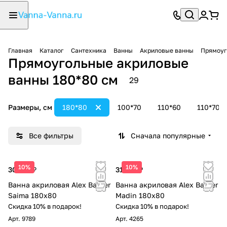
Главная
Каталог
Сантехника
Ванны
Акриловые ванны
Прямоуг
Прямоугольные акриловые
ванны 180*80 см
29
Размеры, см
180*80
100*70
110*60
110*70
Все фильтры
Сначала популярные
10%
10%
30 178 ₽
31 741 ₽
Ванна акриловая Alex Baitler
Ванна акриловая Alex Baitler
Saima 180x80
Madin 180x80
Скидка 10% в подарок!
Скидка 10% в подарок!
Арт.
9789
Арт.
4265