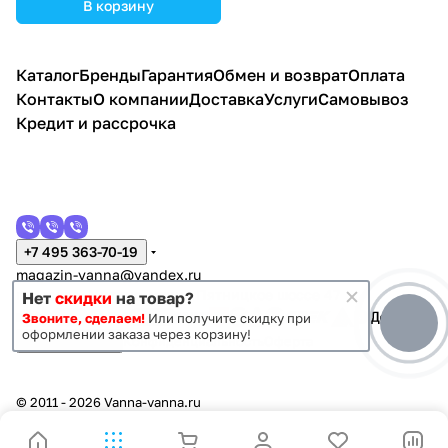
В корзину
Каталог
Бренды
Гарантия
Обмен и возврат
Оплата
Контакты
О компании
Доставка
Услуги
Самовывоз
Кредит и рассрочка
+7 495 363-70-19
magazin-vanna@yandex.ru
г. Москва, Митино, улица Пятницкое шоссе 47
Нет
скидки
на товар?
Звоните, сделаем!
Или получите скидку при
оформлении заказа через корзину!
Темная тема
Конфиденциальность
Оферта
© 2011 - 2026 Vanna-vanna.ru