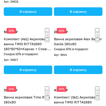
панель+Торцевая панель
Арт.
34618
В корзину
В корзину
10%
10%
50 500 ₽
28 893 ₽
Комплект (4в1) Акриловая
Ванна акриловая Alex Baitler
ванна TIMO RITTA1880
Garda 180x80
180*80*63+Каркас + Слив-
Скидка 10% в подарок!
перелив+Фронтальная
Скидка 10% в подарок!
Арт.
9914
панель
Арт.
34617
В корзину
В корзину
10%
10%
31 800 ₽
42 300 ₽
Ванна акриловая Timo Ritta
Комплект (3в1) Акриловая
180x80
ванна TIMO RITTA1880