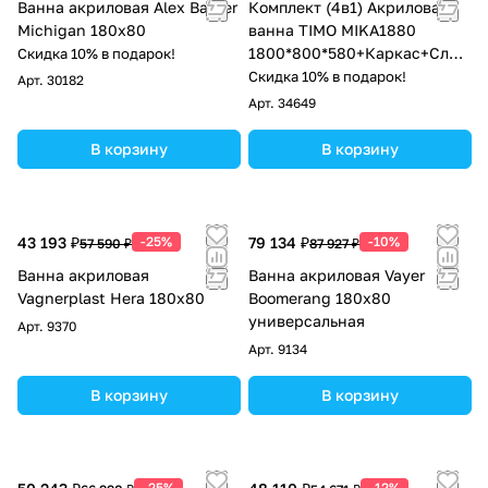
Ванна акриловая Alex Baitler
Комплект (4в1) Акриловая
Michigan 180х80
ванна TIMO MIKA1880
1800*800*580+Каркас+Слив
Скидка 10% в подарок!
-перелив+фронтальная
Скидка 10% в подарок!
Арт.
30182
панель
Арт.
34649
В корзину
В корзину
43 193 ₽
-25%
79 134 ₽
-10%
57 590 ₽
87 927 ₽
Ванна акриловая
Ванна акриловая Vayer
Vagnerplast Hera 180х80
Boomerang 180x80
универсальная
Арт.
9370
Арт.
9134
В корзину
В корзину
-25%
-12%