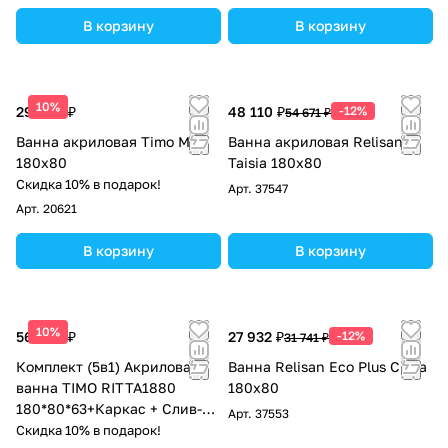
В корзину
В корзину
10%
29 000 ₽
48 110 ₽
-12%
54 671 ₽
Ванна акриловая Timo Mika
Ванна акриловая Relisan
180x80
Taisia 180x80
Скидка 10% в подарок!
Арт.
37547
Арт.
20621
В корзину
В корзину
10%
56 600 ₽
27 932 ₽
-12%
31 741 ₽
Комплект (5в1) Акриловая
Ванна Relisan Eco Plus Сима
ванна TIMO RITTA1880
180х80
180*80*63+Каркас + Слив-
Арт.
37553
перелив+Фронтальная
Скидка 10% в подарок!