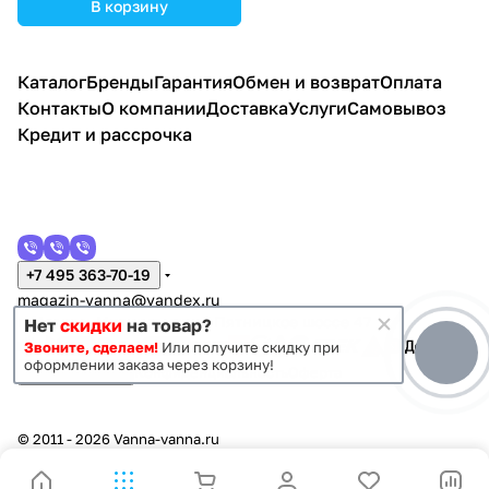
В корзину
Каталог
Бренды
Гарантия
Обмен и возврат
Оплата
Контакты
О компании
Доставка
Услуги
Самовывоз
Кредит и рассрочка
+7 495 363-70-19
magazin-vanna@yandex.ru
г. Москва, Митино, улица Пятницкое шоссе 47
Нет
скидки
на товар?
Звоните, сделаем!
Или получите скидку при
оформлении заказа через корзину!
Темная тема
Конфиденциальность
Оферта
© 2011 - 2026 Vanna-vanna.ru