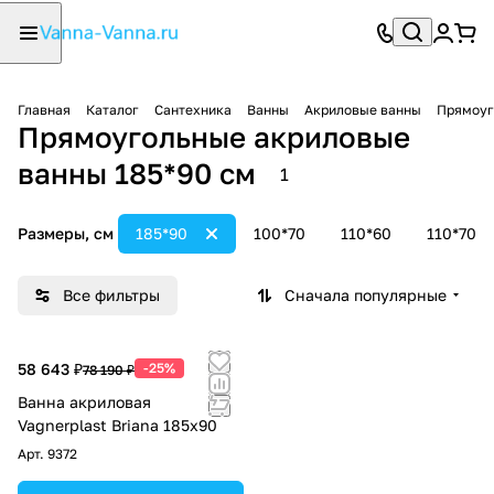
Главная
Каталог
Сантехника
Ванны
Акриловые ванны
Прямоуг
Прямоугольные акриловые
ванны 185*90 см
1
Размеры, см
185*90
100*70
110*60
110*70
Все фильтры
Сначала популярные
58 643 ₽
-25%
78 190 ₽
Ванна акриловая
Vagnerplast Briana 185х90
Арт.
9372