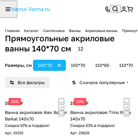
Главная
Каталог
Сантехника
Ванны
Акриловые ванны
Прямоуг
Прямоугольные акриловые
ванны 140*70 см
12
Размеры, см
140*70
100*70
110*60
110*70
Все фильтры
Сначала популярные
10%
10%
19 044 ₽
19 600 ₽
Ванна акриловая Alex Baitler
Ванна акриловая Timo Roha
Baikal 140x70
140x70
Скидка 10% в подарок!
Скидка 10% в подарок!
Арт.
15155
Арт.
20628