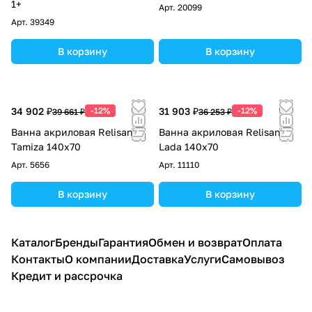
1+
Арт.
20099
Арт.
39349
В корзину
В корзину
34 902 ₽
-12%
31 903 ₽
-12%
39 661 ₽
36 253 ₽
Ванна акриловая Relisan
Ванна акриловая Relisan
Tamiza 140х70
Lada 140х70
Арт.
5656
Арт.
11110
В корзину
В корзину
Каталог
Бренды
Гарантия
Обмен и возврат
Оплата
Контакты
О компании
Доставка
Услуги
Самовывоз
Кредит и рассрочка