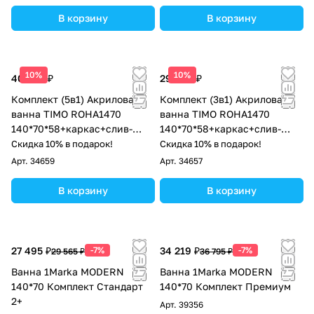
В корзину
В корзину
10%
10%
40 200 ₽
29 000 ₽
Комплект (5в1) Акриловая
Комплект (3в1) Акриловая
ванна TIMO ROHA1470
ванна TIMO ROHA1470
140*70*58+каркас+слив-
140*70*58+каркас+слив-
перелив+фронтальная
перелив
Скидка 10% в подарок!
Скидка 10% в подарок!
панель+торцевая панель
Арт.
34659
Арт.
34657
В корзину
В корзину
27 495 ₽
-7%
34 219 ₽
-7%
29 565 ₽
36 795 ₽
Ванна 1Marka MODERN
Ванна 1Marka MODERN
140*70 Комплект Стандарт
140*70 Комплект Премиум
2+
Арт.
39356