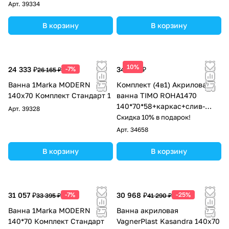
Арт.
39334
В корзину
В корзину
10%
24 333 ₽
-7%
34 700 ₽
26 165 ₽
Ванна 1Marka MODERN
Комплект (4в1) Акриловая
140х70 Комплект Стандарт 1
ванна TIMO ROHA1470
140*70*58+каркас+слив-
Арт.
39328
перелив+фронтальная
Скидка 10% в подарок!
панель
Арт.
34658
В корзину
В корзину
31 057 ₽
-7%
30 968 ₽
-25%
33 395 ₽
41 290 ₽
Ванна 1Marka MODERN
Ванна акриловая
140*70 Комплект Стандарт
VagnerPlast Kasandra 140x70