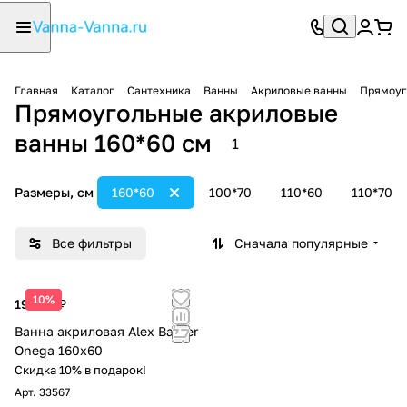
Главная
Каталог
Сантехника
Ванны
Акриловые ванны
Прямоуг
Прямоугольные акриловые
ванны 160*60 см
1
Размеры, см
160*60
100*70
110*60
110*70
Все фильтры
Сначала популярные
10%
19 749 ₽
Ванна акриловая Alex Baitler
Onega 160х60
Скидка 10% в подарок!
Арт.
33567