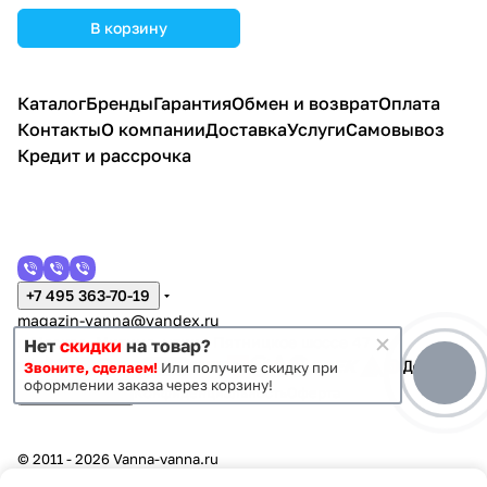
В корзину
Каталог
Бренды
Гарантия
Обмен и возврат
Оплата
Контакты
О компании
Доставка
Услуги
Самовывоз
Кредит и рассрочка
+7 495 363-70-19
magazin-vanna@yandex.ru
г. Москва, Митино, улица Пятницкое шоссе 47
Нет
скидки
на товар?
Звоните, сделаем!
Или получите скидку при
оформлении заказа через корзину!
Темная тема
Конфиденциальность
Оферта
© 2011 - 2026 Vanna-vanna.ru