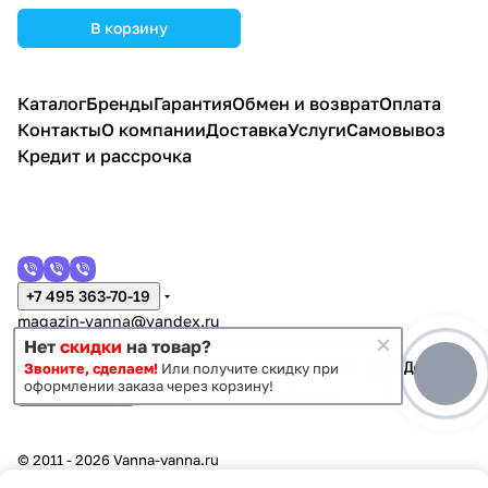
В корзину
Каталог
Бренды
Гарантия
Обмен и возврат
Оплата
Контакты
О компании
Доставка
Услуги
Самовывоз
Кредит и рассрочка
+7 495 363-70-19
magazin-vanna@yandex.ru
г. Москва, Митино, улица Пятницкое шоссе 47
Нет
скидки
на товар?
Звоните, сделаем!
Или получите скидку при
оформлении заказа через корзину!
Темная тема
Конфиденциальность
Оферта
© 2011 - 2026 Vanna-vanna.ru