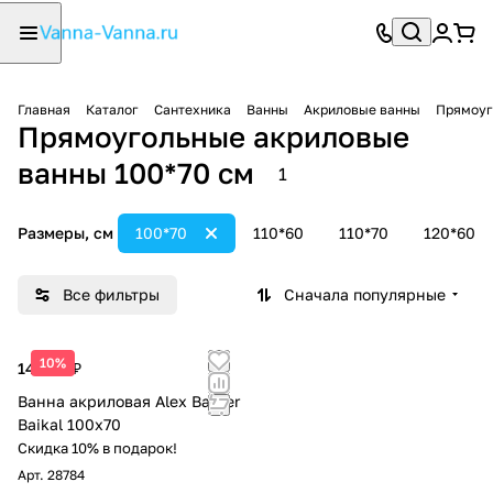
Главная
Каталог
Сантехника
Ванны
Акриловые ванны
Прямоуг
Прямоугольные акриловые
ванны 100*70 см
1
Размеры, см
100*70
110*60
110*70
120*60
Все фильтры
Сначала популярные
10%
14 030 ₽
Ванна акриловая Alex Baitler
Baikal 100х70
Скидка 10% в подарок!
Арт.
28784