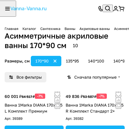
Главная
Каталог
Сантехника
Ванны
Акриловые ванны
Асиммет
Асимметричные акриловые
ванны 170*90 см
10
Размеры, см
170*90
135*95
140*100
140*90
Все фильтры
Сначала популярные
60 001 ₽
-7%
49 836 ₽
-7%
64 517 ₽
53 587 ₽
Ванна 1Marka DIANA 170x105
Ванна 1Marka DIANA 170x105
L Комплект Премиум
R Комплект Стандарт 2+
Арт.
39389
Арт.
39382