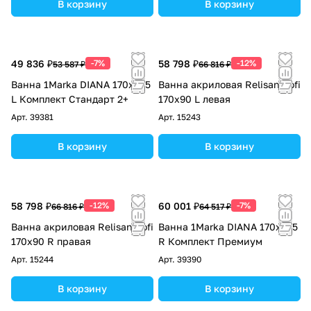
В корзину
В корзину
49 836 ₽
-7%
58 798 ₽
-12%
53 587 ₽
66 816 ₽
Ванна 1Marka DIANA 170x105
Ванна акриловая Relisan Sofi
L Комплект Стандарт 2+
170х90 L левая
Арт.
39381
Арт.
15243
В корзину
В корзину
58 798 ₽
-12%
60 001 ₽
-7%
66 816 ₽
64 517 ₽
Ванна акриловая Relisan Sofi
Ванна 1Marka DIANA 170x105
170х90 R правая
R Комплект Премиум
Арт.
15244
Арт.
39390
В корзину
В корзину