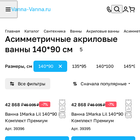
Главная
Каталог
Сантехника
Ванны
Акриловые ванны
Асиммет
Асимметричные акриловые
ванны 140*90 см
5
Размеры, см
140*90
135*95
140*100
145*95
Все фильтры
Сначала популярные
42 868 ₽
-7%
42 868 ₽
-7%
46 095 ₽
46 095 ₽
Ванна 1Marka Lil 140*90 R
Ванна 1Marka Lil 140*90 L
Комплект Премиум
Комплект Премиум
Арт.
39396
Арт.
39395