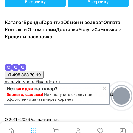
В корзину
В корзину
Каталог
Бренды
Гарантия
Обмен и возврат
Оплата
Контакты
О компании
Доставка
Услуги
Самовывоз
Кредит и рассрочка
+7 495 363-70-19
magazin-vanna@yandex.ru
г. Москва, Митино, улица Пятницкое шоссе 47
Нет
скидки
на товар?
Звоните, сделаем!
Или получите скидку при
оформлении заказа через корзину!
Темная тема
Конфиденциальность
Оферта
© 2011 - 2026 Vanna-vanna.ru