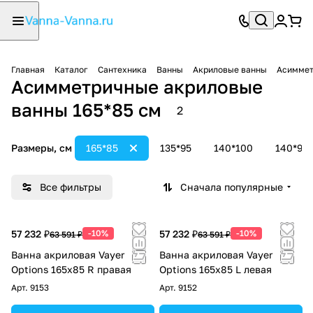
Главная
Каталог
Сантехника
Ванны
Акриловые ванны
Асиммет
Асимметричные акриловые
ванны 165*85 см
2
Размеры, см
165*85
135*95
140*100
140*90
Все фильтры
Сначала популярные
57 232 ₽
-10%
57 232 ₽
-10%
63 591 ₽
63 591 ₽
Ванна акриловая Vayer
Ванна акриловая Vayer
Options 165х85 R правая
Options 165х85 L левая
Арт.
9153
Арт.
9152