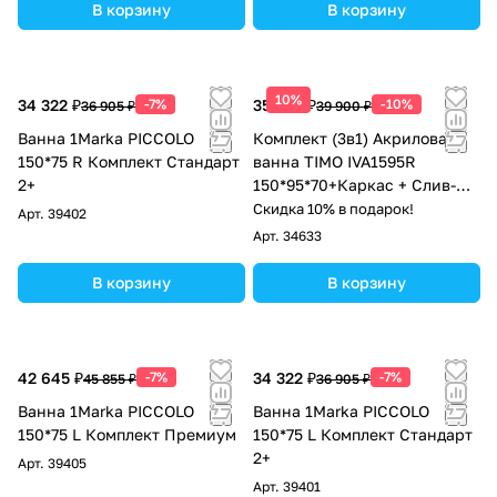
В корзину
В корзину
10%
34 322 ₽
-7%
35 910 ₽
-10%
36 905 ₽
39 900 ₽
Ванна 1Marka PICCOLO
Комплект (3в1) Акриловая
150*75 R Комплект Стандарт
ванна TIMO IVA1595R
2+
150*95*70+Каркас + Слив-
перелив
Скидка 10% в подарок!
Арт.
39402
Арт.
34633
В корзину
В корзину
42 645 ₽
-7%
34 322 ₽
-7%
45 855 ₽
36 905 ₽
Ванна 1Marka PICCOLO
Ванна 1Marka PICCOLO
150*75 L Комплект Премиум
150*75 L Комплект Стандарт
2+
Арт.
39405
Арт.
39401