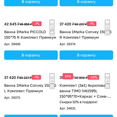
В корзину
В корзину
42 645 ₽
-7%
37 420 ₽
-7%
45 855 ₽
40 237 ₽
Ванна 1Marka PICCOLO
Ванна 1Marka Convey 150*75
150*75 R Комплект Премиум
R Комплект Премиум
Арт.
39406
Арт.
39374
В корзину
В корзину
10%
37 420 ₽
-7%
35 910 ₽
-10%
40 237 ₽
39 900 ₽
Ванна 1Marka Convey 150*75
Комплект (3в1) Акриловая
L Комплект Премиум
ванна TIMO IVA1595L
150*95*70+Каркас + Слив-
Арт.
39373
перелив
Скидка 10% в подарок!
Арт.
34631