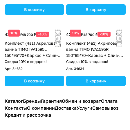
В корзину
В корзину
10%
10%
43 830 ₽
-10%
43 830 ₽
-10%
48 700 ₽
48 700 ₽
Комплект (4в1) Акриловая
Комплект (4в1) Акриловая
ванна TIMO IVA1595L
ванна TIMO IVA1595R
150*95*70+Каркас + Слив-
150*95*70+Каркас + Слив-
перелив+Фронтальная
перелив+Фронтальная
Скидка 10% в подарок!
Скидка 10% в подарок!
панель
панель
Арт.
34632
Арт.
34634
В корзину
В корзину
Каталог
Бренды
Гарантия
Обмен и возврат
Оплата
Контакты
О компании
Доставка
Услуги
Самовывоз
Кредит и рассрочка