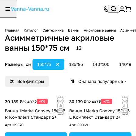
Главная
Каталог
Сантехника
Ванны
Акриловые ванны
Асиммет
Асимметричные акриловые
ванны 150*75 см
12
Размеры, см
150*75
135*95
140*100
140*90
Все фильтры
Сначала популярные
30 139 ₽
-7%
30 139 ₽
-7%
32 407 ₽
32 407 ₽
Ванна 1Marka Convey 150*75
Ванна 1Marka Convey 150*75
R Комплект Стандарт 2+
L Комплект Стандарт 2+
Арт.
39370
Арт.
39369