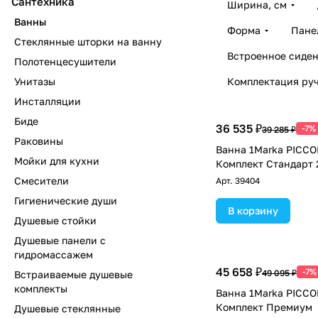
Сантехника
Ширина, см
Ванны
Форма
Пане
Стеклянные шторки на ванну
Встроенное сиден
Полотенцесушители
Унитазы
Комплектация ру
Инсталляции
Биде
36 535 ₽
-7%
39 285 ₽
Раковины
Ванна 1Marka PICCO
Мойки для кухни
Комплект Стандарт 
Смесители
Арт.
39404
Гигиенические души
В корзину
Душевые стойки
Душевые панели с
гидромассажем
45 658 ₽
-7%
49 095 ₽
Встраиваемые душевые
комплекты
Ванна 1Marka PICCO
Комплект Премиум
Душевые стеклянные