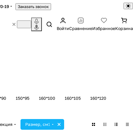
70-19
Заказать звонок
Войти
Сравнение
Избранное
Корзина
*90
150*95
160*100
160*105
160*120
екция
Размер, см
1