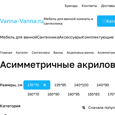
Бренды
Контакты
Доставк
Мебель для ванной комнаты и
Кат
сантехника
Мебель для ванной
Сантехника
Аксессуары
Комплектующие
Главная
Каталог
Сантехника
Ванны
Акриловые ванны
Асимметри
Асимметричные акрилов
Размеры, см
170*70
135*95
140*100
140*90
160*70
160*90
160*95
165*85
170
Категория
Сначала попу