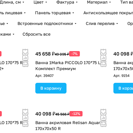
Длина, см
Цвет
Фактура
Материал
Тип в
ль лицевая
Панель торцевая
Антискользящее покры
ье
Встроенные подлокотники
Слив перелив
Ор
чками
Сбросить все
45 658 ₽
40 098 
-7%
49 095 ₽
LO 170*75 R
Ванна 1Marka PICCOLO 170*75 L
Ванна ак
2+
Комплект Премиум
170х70х5
Арт.
39407
Арт.
9154
В корзину
В корз
40 098 ₽
-12%
45 566 ₽
LO 170*75 R
Ванна акриловая Relisan Aquarius
170х70х50 R