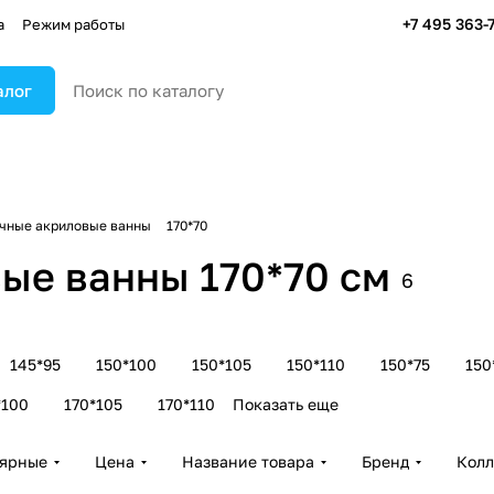
+7 495 363-
а
Режим работы
алог
чные акриловые ванны
170*70
ые ванны 170*70 см
6
145*95
150*100
150*105
150*110
150*75
150
*100
170*105
170*110
Показать еще
лярные
Цена
Название товара
Бренд
Колл