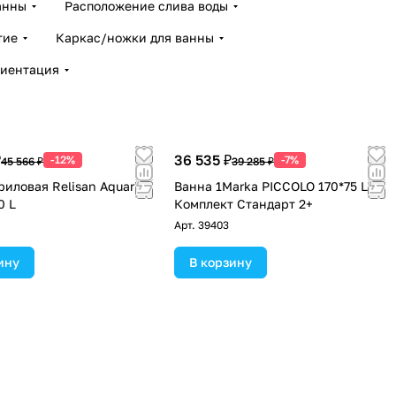
анны
Расположение слива воды
тие
Каркас/ножки для ванны
иентация
₽
36 535 ₽
-12%
-7%
45 566 ₽
39 285 ₽
риловая Relisan Aquarius
Ванна 1Marka PICCOLO 170*75 L
0 L
Комплект Стандарт 2+
Арт.
39403
ину
В корзину