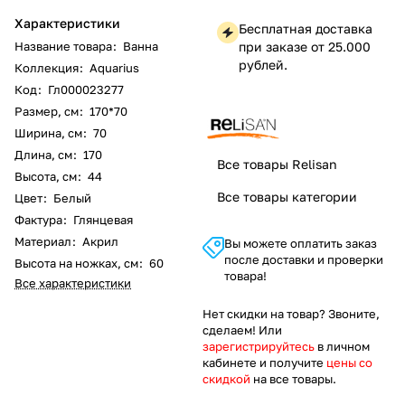
Характеристики
Бесплатная доставка
Название товара
:
Ванна
при заказе от 25.000
рублей.
Коллекция
:
Aquarius
Код
:
Гл000023277
Размер, см
:
170*70
Ширина, см
:
70
Длина, см
:
170
Все товары Relisan
Высота, см
:
44
Все товары категории
Цвет
:
Белый
Фактура
:
Глянцевая
Материал
:
Акрил
Вы можете оплатить заказ
после доставки и проверки
Высота на ножках, см
:
60
товара!
Все характеристики
Нет скидки на товар? Звоните,
сделаем! Или
зарегистрируйтесь
в личном
кабинете и получите
цены со
скидкой
на все товары.