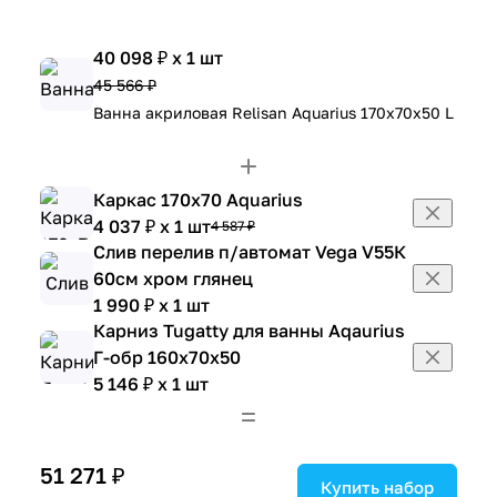
40 098 ₽ x 1 шт
45 566 ₽
Ванна акриловая Relisan Aquarius 170х70х50 L
Каркас 170х70 Aquarius
4 037 ₽ x 1 шт
4 587 ₽
Слив перелив п/автомат Vega V55К
60см хром глянец
1 990 ₽ x 1 шт
Карниз Tugatty для ванны Aqaurius
Г-обр 160х70х50
5 146 ₽ x 1 шт
51 271 ₽
Купить набор