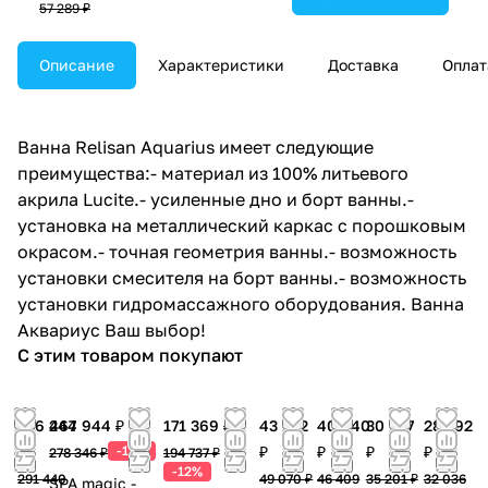
57 289 ₽
Описание
Характеристики
Доставка
Оплат
Ванна Relisan Aquarius имеет следующие
преимущества:- материал из 100% литьевого
акрила Lucite.- усиленные дно и борт ванны.-
установка на металлический каркас с порошковым
окрасом.- точная геометрия ванны.- возможность
установки смесителя на борт ванны.- возможность
установки гидромассажного оборудования. Ванна
Аквариус Ваш выбор!
С этим товаром покупают
256 467
244 944 ₽
171 369 ₽
43 182
40 840
30 977
28 192
₽
-12%
₽
₽
₽
₽
278 346 ₽
194 737 ₽
-12%
291 440
49 070 ₽
46 409
35 201 ₽
32 036
SPA magic -