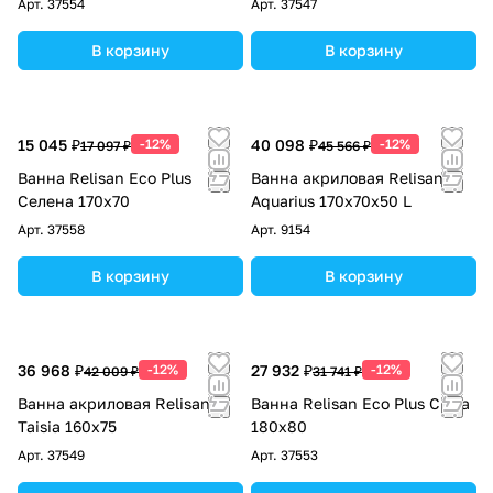
Арт.
37554
Арт.
37547
В корзину
В корзину
15 045 ₽
-12%
40 098 ₽
-12%
17 097 ₽
45 566 ₽
Ванна Relisan Eco Plus
Ванна акриловая Relisan
Селена 170х70
Aquarius 170х70х50 L
Арт.
37558
Арт.
9154
В корзину
В корзину
36 968 ₽
-12%
27 932 ₽
-12%
42 009 ₽
31 741 ₽
Ванна акриловая Relisan
Ванна Relisan Eco Plus Сима
Taisia 160x75
180х80
Арт.
37549
Арт.
37553