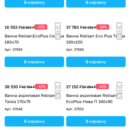
В корзину
В корзину
16 553 ₽
-12%
37 780 ₽
-12%
18 810 ₽
42 932 ₽
Ванна RelisanEcoPlus Селена
Ванна Relisan Eco Plus Темза
180х70
190х100
Арт.
37559
Арт.
37560
В корзину
В корзину
38 530 ₽
-12%
27 152 ₽
-12%
43 784 ₽
30 854 ₽
Ванна акриловая Relisan
Ванна акриловая Relisan
Taisia 170x75
EcoPlus Нева П 160х90
Арт.
37548
Арт.
37552
В корзину
В корзину