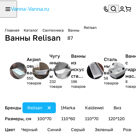
Relisan
Главная
Каталог
Сантехника
Ванны
Ванны Relisan
87
Чугу
Ванны
Ван
Акрил
Сталь
нные
из
с
овые
ные
ванн
искус
гидр
ванны
ванны
ы
ствен
мас
550
58
232
196
8
ного
жем
товаров
товаров
товара
товаров
товар
камня
Бренды
Relisan
1Marka
Kaldewei
Виз
B
Размеры, см
100*70
110*60
110*70
120*120
Цвет
Черный
Синий
Серый
Зеленый
Розов