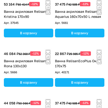
53 164 ₽
-12%
37 475 ₽
-12%
60 414 ₽
42 585 ₽
Ванна акриловая Relisan
Ванна акриловая Relisan
Kristina 170х90
Aquarius 160х70х50 L левая
Арт.
37545
Арт.
5661
В корзину
В корзину
46 084 ₽
-12%
22 867 ₽
-12%
52 368 ₽
25 985 ₽
Ванна акриловая Relisan
Ванна RelisanEcoPlus Ока
Rona 130х130
170х75
Арт.
5666
Арт.
40171
В корзину
В корзину
44 058 ₽
-12%
37 475 ₽
-12%
50 066 ₽
42 585 ₽