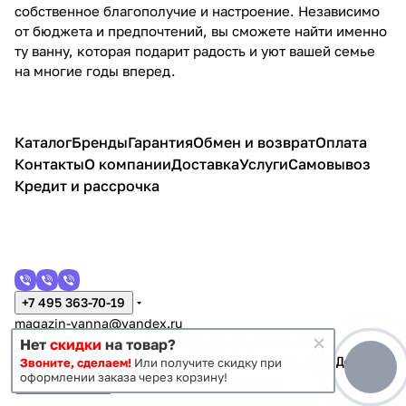
собственное благополучие и настроение. Независимо
от бюджета и предпочтений, вы сможете найти именно
ту ванну, которая подарит радость и уют вашей семье
на многие годы вперед.
Каталог
Бренды
Гарантия
Обмен и возврат
Оплата
Контакты
О компании
Доставка
Услуги
Самовывоз
Кредит и рассрочка
+7 495 363-70-19
magazin-vanna@yandex.ru
г. Москва, Митино, улица Пятницкое шоссе 47
Нет
скидки
на товар?
Звоните, сделаем!
Или получите скидку при
оформлении заказа через корзину!
Темная тема
Конфиденциальность
Оферта