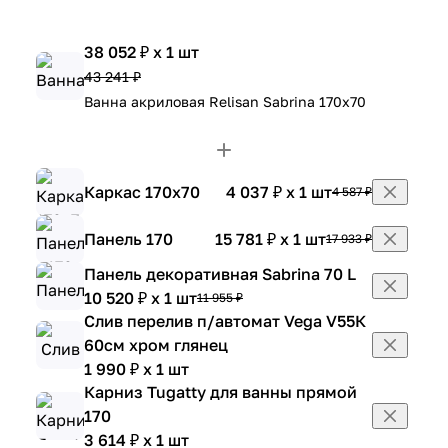
38 052 ₽ x 1 шт
43 241 ₽
Ванна акриловая Relisan Sabrina 170х70
Каркас 170х70
4 037 ₽ x 1 шт
4 587 ₽
Панель 170
15 781 ₽ x 1 шт
17 933 ₽
Панель декоративная Sabrina 70 L
10 520 ₽ x 1 шт
11 955 ₽
Слив перелив п/автомат Vega V55К
60см хром глянец
1 990 ₽ x 1 шт
Карниз Tugatty для ванны прямой
170
3 614 ₽ x 1 шт