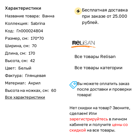
Характеристики
Бесплатная доставка
Название товара
:
Ванна
при заказе от 25.000
рублей.
Коллекция
:
Sabrina
Код
:
Гл000024804
Размер, см
:
170*70
Ширина, см
:
70
Длина, см
:
170
Все товары Relisan
Высота, см
:
42
Все товары категории
Цвет
:
Белый
Фактура
:
Глянцевая
Материал
:
Акрил
Вы можете оплатить заказ
после доставки и проверки
Высота на ножках, см
:
60
товара!
Все характеристики
Нет скидки на товар? Звоните,
сделаем! Или
зарегистрируйтесь
в личном
кабинете и получите
цены со
скидкой
на все товары.