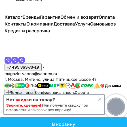
Каталог
Бренды
Гарантия
Обмен и возврат
Оплата
Контакты
О компании
Доставка
Услуги
Самовывоз
Кредит и рассрочка
+7 495 363-70-19
magazin-vanna@yandex.ru
г. Москва, Митино, улица Пятницкое шоссе 47
Темная тема
Конфиденциальность
Оферта
Нет
скидки
на товар?
Звоните, сделаем!
Или получите скидку при
© 2011 - 2026 Vanna-vanna.ru
оформлении заказа через корзину!
В корзину