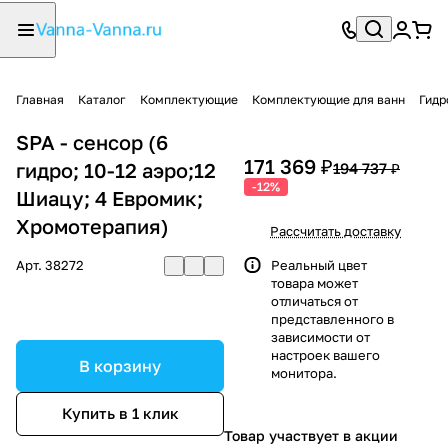
Главная
Каталог
Комплектующие
Комплектующие для ванн
Гидр
SPA - сенсор (6
171 369 ₽
гидро; 10-12 аэро;12
194 737 ₽
-12%
Шиацу; 4 Евромик;
Хромотерапия)
Рассчитать доставку
Арт.
38272
Реальный цвет
товара может
отличаться от
представленного в
зависимости от
настроек вашего
В корзину
монитора.
Купить в 1 клик
Товар участвует в акции