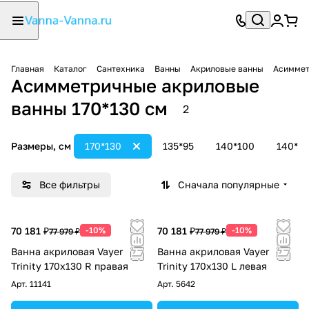
Главная
Каталог
Сантехника
Ванны
Акриловые ванны
Асиммет
Асимметричные акриловые
ванны 170*130 см
2
Размеры, см
170*130
135*95
140*100
140*9
Все фильтры
Сначала популярные
70 181 ₽
-10%
70 181 ₽
-10%
77 979 ₽
77 979 ₽
Ванна акриловая Vayer
Ванна акриловая Vayer
Trinity 170х130 R правая
Trinity 170х130 L левая
Арт.
11141
Арт.
5642