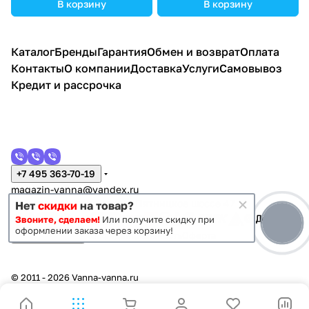
В корзину
В корзину
Каталог
Бренды
Гарантия
Обмен и возврат
Оплата
Контакты
О компании
Доставка
Услуги
Самовывоз
Кредит и рассрочка
+7 495 363-70-19
magazin-vanna@yandex.ru
г. Москва, Митино, улица Пятницкое шоссе 47
Нет
скидки
на товар?
Звоните, сделаем!
Или получите скидку при
оформлении заказа через корзину!
Темная тема
Конфиденциальность
Оферта
© 2011 - 2026 Vanna-vanna.ru