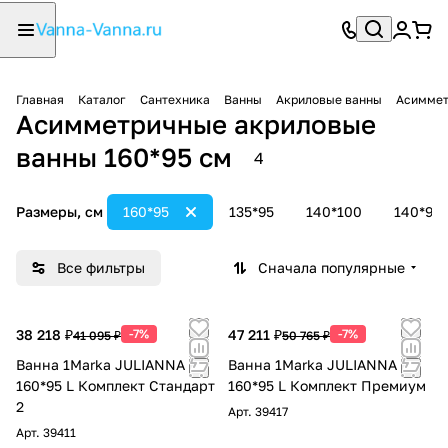
Главная
Каталог
Сантехника
Ванны
Акриловые ванны
Асиммет
Асимметричные акриловые
ванны 160*95 см
4
Размеры, см
160*95
135*95
140*100
140*90
Все фильтры
Сначала популярные
38 218 ₽
-7%
47 211 ₽
-7%
41 095 ₽
50 765 ₽
Ванна 1Marka JULIANNA
Ванна 1Marka JULIANNA
160*95 L Комплект Стандарт
160*95 L Комплект Премиум
2
Арт.
39417
Арт.
39411