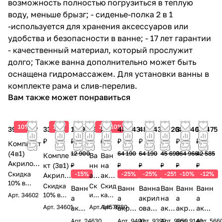
возможность полностью погрузиться в теплую
воду, меньше брызг; - сиденье-полка 2 в 1
-используется для хранения аксессуаров или
удобства и безопасности в ванне; - 17 лет гарантии
- качественный материал, который прослужит
долго; Также ванна дополнительно может быть
оснащена гидромассажем. Для установки ванны в
комплекте рама и слив-перелив.
Вам также может понравиться
10%
10%
10%
10%
39 000 ₽
33 300
10 965
23 900
28 212
48 143
48 143
34 268
328 469
37 475
₽
₽
₽
₽
₽
₽
₽
₽
₽
Комплект
(4в1)
12 900
64 190
64 190
45 690
364 966
42 585
Компле
Ва
Ван
Акрилова
кт (3в1)
нн
на
₽
₽
₽
₽
₽
₽
я ванна
Скидка
-15%
-25%
-25%
-25%
-10%
-12%
Акрило
а
акр
TIMO
10% в
вая
ак
илов
Скидка
Ск
Скид
Ванн
Ванн
Ванна
Ван
Ванн
Ванн
подарок!
RITTA167
ванна
10% в
ри
идк
ая
ка
Арт.
34602
а
а
акрил
на
а
а
0
подарок
а
10%
TIMO
ло
Alex
Арт.
34601
Арт.
Арт.
14576
9780
акри
акрил
овая
акр
акри
акри
160*70*63
!
10
в
RITTA16
ва
Baitl
лова
овая
Vagne
ило
ловая
лова
Арт.
24630
Арт.
9400
Арт.
9399
Арт.
9359
Арт.
9140
Арт.
566
% в
пода