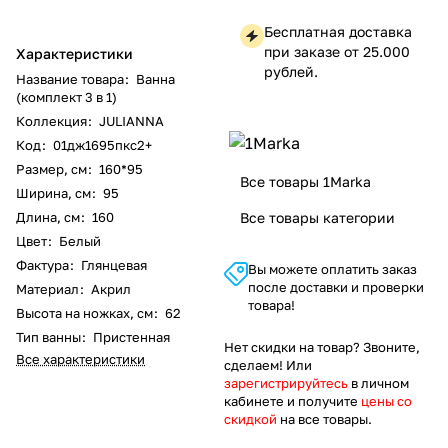
Бесплатная доставка
при заказе от 25.000
Характеристики
рублей.
Название товара
:
Ванна
(комплект 3 в 1)
Коллекция
:
JULIANNA
Код
:
01дж1695пкс2+
Размер, см
:
160*95
Все товары 1Marka
Ширина, см
:
95
Длина, см
:
160
Все товары категории
Цвет
:
Белый
Фактура
:
Глянцевая
Вы можете оплатить заказ
после доставки и проверки
Материал
:
Акрил
товара!
Высота на ножках, см
:
62
Тип ванны
:
Пристенная
Нет скидки на товар? Звоните,
Все характеристики
сделаем! Или
зарегистрируйтесь
в личном
кабинете и получите
цены со
скидкой
на все товары.