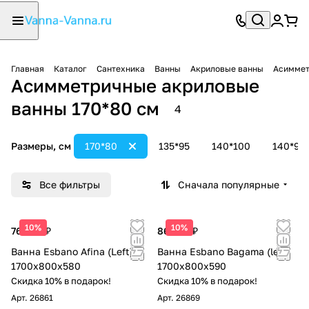
Главная
Каталог
Сантехника
Ванны
Акриловые ванны
Асиммет
Асимметричные акриловые
ванны 170*80 см
4
Размеры, см
170*80
135*95
140*100
140*90
Все фильтры
Сначала популярные
10%
10%
76 500 ₽
86 700 ₽
Ванна Esbano Afina (Left)
Ванна Esbano Bagama (left)
1700x800x580
1700x800x590
Скидка 10% в подарок!
Скидка 10% в подарок!
Арт.
26861
Арт.
26869