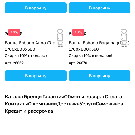
В корзину
В корзину
10%
10%
76 500 ₽
86 700 ₽
Ванна Esbano Afina (Right)
Ванна Esbano Bagama (right)
1700x800x580
1700x800x590
Скидка 10% в подарок!
Скидка 10% в подарок!
Арт.
26862
Арт.
26870
В корзину
В корзину
Каталог
Бренды
Гарантия
Обмен и возврат
Оплата
Контакты
О компании
Доставка
Услуги
Самовывоз
Кредит и рассрочка