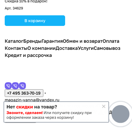
перелив+Фронтальная
Скидка 10% в подарок!
панель
Арт.
34629
В корзину
Каталог
Бренды
Гарантия
Обмен и возврат
Оплата
Контакты
О компании
Доставка
Услуги
Самовывоз
Кредит и рассрочка
+7 495 363-70-19
magazin-vanna@yandex.ru
г. Москва, Митино, улица Пятницкое шоссе 47
Нет
скидки
на товар?
Звоните, сделаем!
Или получите скидку при
оформлении заказа через корзину!
Темная тема
Конфиденциальность
Оферта