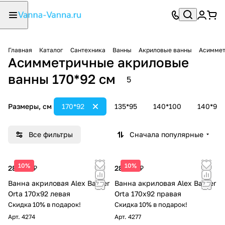
Главная
Каталог
Сантехника
Ванны
Акриловые ванны
Асиммет
Асимметричные акриловые
ванны 170*92 см
5
Размеры, см
170*92
135*95
140*100
140*90
Все фильтры
Сначала популярные
10%
10%
28 991 ₽
28 991 ₽
Ванна акриловая Alex Baitler
Ванна акриловая Alex Baitler
Orta 170x92 левая
Orta 170x92 правая
Скидка 10% в подарок!
Скидка 10% в подарок!
Арт.
4274
Арт.
4277