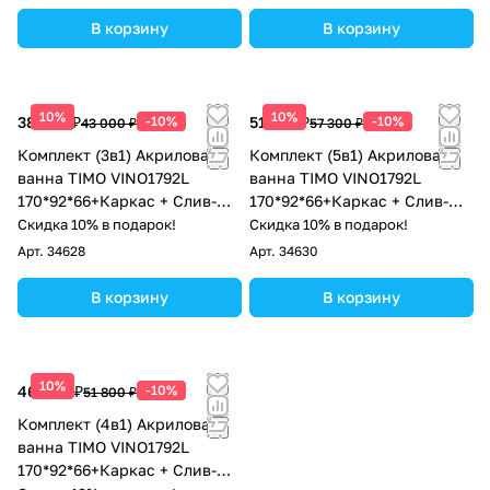
В корзину
В корзину
10%
10%
38 700 ₽
-10%
51 570 ₽
-10%
43 000 ₽
57 300 ₽
Комплект (3в1) Акриловая
Комплект (5в1) Акриловая
ванна TIMO VINO1792L
ванна TIMO VINO1792L
170*92*66+Каркас + Слив-
170*92*66+Каркас + Слив-
перелив
перелив+Фронтальная
Скидка 10% в подарок!
Скидка 10% в подарок!
панель+Торцевая панель
Арт.
34628
Арт.
34630
В корзину
В корзину
10%
46 620 ₽
-10%
51 800 ₽
Комплект (4в1) Акриловая
ванна TIMO VINO1792L
170*92*66+Каркас + Слив-