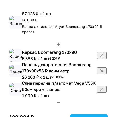
87 128 ₽ x 1 шт
96 809 ₽
Ванна акриловая Vayer Boomerang 170x90 R
правая
Каркас Boomerang 170x90
5 586 ₽ x 1 шт
6 207 ₽
Панель декоративная Boomerang
170x90х56 R асимметр.
26 100 ₽ x 1 шт
29 000 ₽
Слив перелив п/автомат Vega V55К
60см хром глянец
1 990 ₽ x 1 шт
120 804 ₽