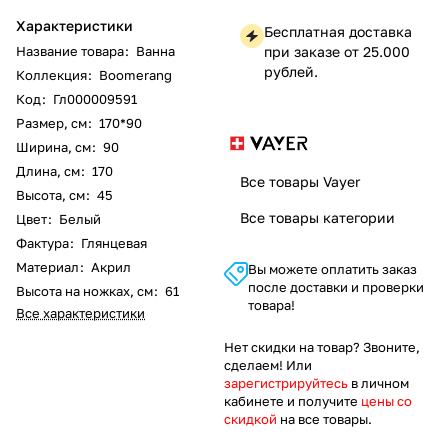
Характеристики
Бесплатная доставка
Название товара
:
Ванна
при заказе от 25.000
рублей.
Коллекция
:
Boomerang
Код
:
Гл000009591
Размер, см
:
170*90
Ширина, см
:
90
Длина, см
:
170
Все товары Vayer
Высота, см
:
45
Все товары категории
Цвет
:
Белый
Фактура
:
Глянцевая
Материал
:
Акрил
Вы можете оплатить заказ
после доставки и проверки
Высота на ножках, см
:
61
товара!
Все характеристики
Нет скидки на товар? Звоните,
сделаем! Или
зарегистрируйтесь
в личном
кабинете и получите
цены со
скидкой
на все товары.