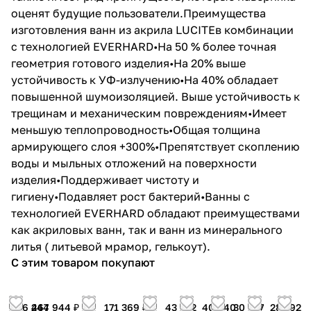
оценят будущие пользователи.Преимущества
изготовления ванн из акрила LUCITEв комбинации
с технологией EVERHARD•На 50 % более точная
геометрия готового изделия•На 20% выше
устойчивость к УФ-излучению•На 40% обладает
повышенной шумоизоляцией. Выше устойчивость к
трещинам и механическим повреждениям•Имеет
меньшую теплопроводность•Общая толщина
армирующего слоя +300%•Препятствует скоплению
воды и мыльных отложений на поверхности
изделия•Поддерживает чистоту и
гигиену•Подавляет рост бактерий•Ванны с
технологией EVERHARD обладают преимуществами
как акриловых ванн, так и ванн из минерального
литья ( литьевой мрамор, гелькоут).
С этим товаром покупают
256 467
244 944 ₽
171 369 ₽
43 182
40 840
30 977
28 192