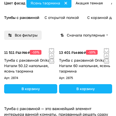
Цвет фасад
Ясень таормина
Акация темная
Ал
Тумбы с раковиной
С открытой полкой
С корзиной для
Все фильтры
Сначала популярные
11 511 ₽
-10%
13 401 ₽
-10%
12 790 ₽
14 890 ₽
Тумба с раковиной Onika
Тумба с раковиной Onika
Натали 50.12 напольная,
Натали 60 напольная, ясень
ясень таормина
таормина
Арт.
2874
Арт.
2875
В корзину
В корзину
Тумба с раковиной — это важнейший элемент
интерьера ванной комнаты, призванный решать сразу