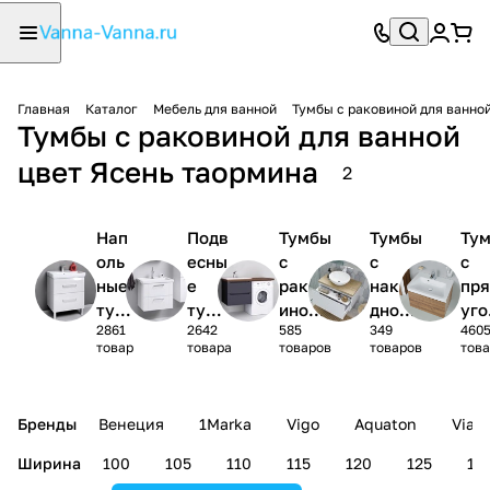
Главная
Каталог
Мебель для ванной
Тумбы с раковиной для ванно
Тумбы с раковиной для ванной
цвет Ясень таормина
2
Нап
Подв
Тумбы
Тумбы
Ту
оль
есны
с
с
с
ные
е
раков
накла
пр
тум
тумб
иной
дной
уго
2861
2642
585
349
460
бы с
ы с
под
раков
ной
товар
товара
товаров
товаров
тов
рак
рако
стира
иной
рак
ови
вино
льную
ино
ной
й
маши
Бренды
Венеция
1Marka
Vigo
Aquaton
Vian
ну
Ширина
100
105
110
115
120
125
13